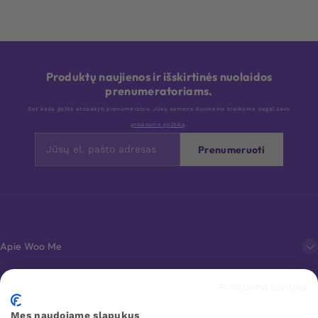
Produktų naujienos ir išskirtinės nuolaidos
prenumeratoriams.
Bet kada galite atsisakyti prenumeratos. Jūsų asmens duomenis tvarkome pagal savo
privatumo politiką
.
Prenumeruoti
Apie Woo Me
Privatumo politika
Klientų aptarnavimas
Mes naudojame slapukus