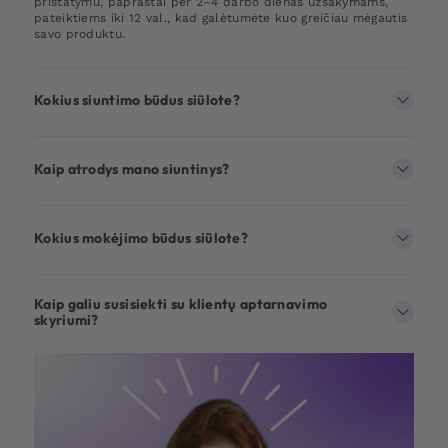
pristatymu, paprastai per 2–4 darbo dienas užsakymams,
pateiktiems iki 12 val., kad galėtumėte kuo greičiau mėgautis
savo produktu.
Kokius siuntimo būdus siūlote?
Kaip atrodys mano siuntinys?
Kokius mokėjimo būdus siūlote?
Kaip galiu susisiekti su klientų aptarnavimo
skyriumi?