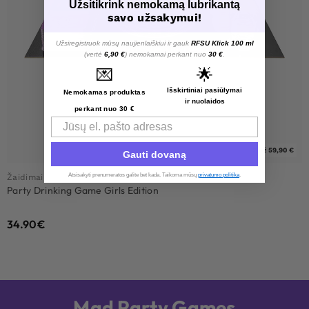
Užsitikrink nemokamą lubrikantą
savo užsakymui!
Užsiregistruok mūsų naujienlaiškiui ir gauk
RFSU Klick 100 ml
(vertė
6,90 €
) nemokamai perkant nuo
30 €
.
💌
🌟
Išskirtiniai pasiūlymai
Nemokamas produktas
ir nuolaidos
perkant nuo 30 €
Email
2 už 59,90 €
Gauti dovaną
Atsisakyti prenumeratos galite bet kada. Taikoma mūsų
privatumo politika
.​
Žaidimai
Party Drinking Game Girls Edition
34.90
€
Mad Party Games