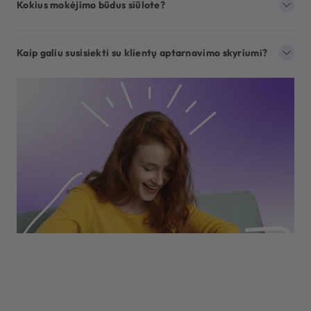
Kokius mokėjimo būdus siūlote?
Kaip galiu susisiekti su klientų aptarnavimo skyriumi?