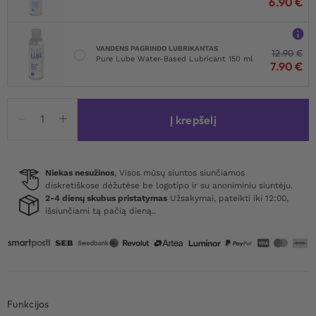
6.90
€
VANDENS PAGRINDO LUBRIKANTAS
12.90
€
Pure Lube Water-Based Lubricant 150 ml
7.90
€
produkto
Į krepšelį
kiekis:
MadWish
Pro
Party
Niekas nesužinos
, Visos mūsų siuntos siunčiamos
diskretiškose dėžutėse be logotipo ir su anoniminiu siuntėju.
Drinking
2-4 dienų skubus pristatymas
Užsakymai, pateikti iki 12:00,
Board
išsiunčiami tą pačią dieną..
Game
Funkcijos