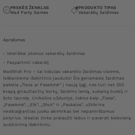
PREKĖS ŽENKLAS
PRODUKTO TIPAS
Mad Party Games
Vakarėlių žaidimas
Aprašymas
- Isteriškai įdomus vakarėlių žaidimas
- Paspartinti vakarėlį
MadWish Pro – tai tobulas vakarėlio žaidimas visiems,
ieškantiems išskirtinio jaudulio! Šis geriamasis žaidimas
pakelia „Tiesa ar Pasekmė“ į naują lygį, nes turi net 250
kvapą gniaužiančių kortų, žaidimo lentą, sukamą butelį ir
šoto taurelę. Unikalios užduotys, tokios kaip „Tiesa“,
„Pasekmė“, „Eik“, „Shot“ ir „Paskalos“, užtikrina
nesibaigiančias juoko akimirkas bei nepamirštamus
potyrius. Idealiai tinka pralaužti ledus ir paversti kiekvieną
susibūrimą išskirtiniu.