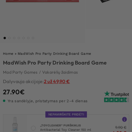
Home
»
MadWish Pro Party Drinking Board Game
MadWish Pro Party Drinking Board Game
Mad Party Games
/
Vakarėlių žaidimas
Dalyvauja akcijoje:
2 už 49,90 €
27.90
€
Yra sandėlyje, pristatymas per 2-4 dienas
NEPAMIRŠKITE PRIDĖTI
„TOYCLEANER“ PURŠKIKLIS
9.90
€
Antibacterial Toy Cleaner 150 ml