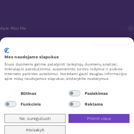
Apie Woo Me
Privatumo politika
Klientų aptarnavimas
Mes naudojame slapukus
Šiuos duomenis galime patalpinti lankytojų duomenų analizei,
Mėgstamiausi
tinklalapio patobulinimui, suasmeninto turinio rodymui ir puikios
interneto patirties suteikimui. Norėdami gauti daugiau informacijos
apie mūsų naudojamus slapukus, atidarykite nustatymus.
WOO ME
Būtinas
Pasiekimas
Funkcinis
Reklama
Lithuania
Ne, sureguliuoti
Priimti visus
Atsisakyti