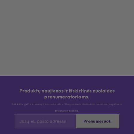
Produktų naujienos ir išskirtinės nuolaidos
prenumeratoriams.
Bet kada galite atsisakyti prenumeratos. Jūsų asmens duomenis tvarkome pagal savo
privatumo politiką
.
Prenumeruoti