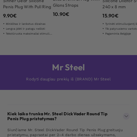
Sinner Gear Silicone
Silicone Dilator 
Glans Straps
Penis Plug With Pull Ring
240 x 8 mm
10.90
€
9.90
€
15.90
€
Minkštas ir lankstus dizainas
Tyrinėti stimuliuojantį šlapl
Lengva įdėti ir patogu nešioti
Tik patyrusiems vartot
Tekstūruota maksimaliai stimuliuojant
Pagaminta Belgijoje
Mr Steel
Rodyti daugiau prekių iš {BRAND} Mr Steel
Kiek laiko trunka Mr. Steel DickVader Round Tip
Penis Plug pristatymas?
Siunčiame Mr. Steel DickVader Round Tip Penis Plug greituoju
pristatymu, paprastai per 2–4 darbo dienas užsakymams,