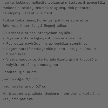
nuo to, kokią stimuliaciją labiausiai mėgstate. Ergonomiška
rankena suteikia jums tiek saugumą, tiek paprastą
naudojimą įvedant ir išimant.
Puikiai tinka tiems, kurie turi patirties su uretros
žaidimais ir nori žengti žingsnį toliau.
Uždaras dizainas intensyviam pojūčiui
Trys variantai – lygus, rutulinis ar spiralinis
Poliruotas paviršius ir ergonomiškas suėmimas
Pagamintas iš nerūdijančio plieno – saugus kūnui ir
higieniškas
Visada naudokite sterilų lubrikanto gelį ir kruopščiai
valykite prieš ir po naudojimo
Bendras ilgis: 10 cm
Įvedimo ilgis: 9,5 cm
Įvedimo skersmuo: 0,7 cm
Mr. Steel nėra pradedantiesiems – bet tiems, kurie žino,
kas jiems patinka.