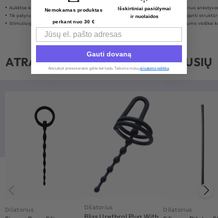
Aukštos kokybės, nerūdijantis plienas
Stimuliuojanti struktūra
Apsaugo nuo ankstyvos eja
Išskirtiniai pasiūlymai
Nemokamas produktas
Tik patyrusiems vartotojams
Tik patyrusiems vartotojams
Stimuliuojanti struktūr
ir nuolaidos
perkant nuo 30 €
Stimuliuojanti struktūra
Populiarus dominavimo žaidimams
Suteikia jums visiškai kontroliuo
Email
Gauti dovaną
ATRASK DAUGIAU MĖGSTAMIAUSIŲ
Atsisakyti prenumeratos galite bet kada. Taikoma mūsų
privatumo politika
.​
Dilatorius
Dilatorius
Dilatorius
Bliss Urethral Plug With