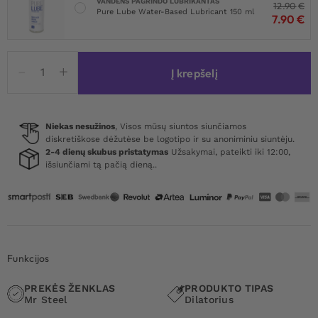
VANDENS PAGRINDO LUBRIKANTAS
12.90
€
Pure Lube Water-Based Lubricant 150 ml
7.90
€
produkto
Į krepšelį
kiekis:
Mr.
Steel
DickVader
Niekas nesužinos
, Visos mūsų siuntos siunčiamos
diskretiškose dėžutėse be logotipo ir su anoniminiu siuntėju.
Round
2-4 dienų skubus pristatymas
Užsakymai, pateikti iki 12:00,
Tip
išsiunčiami tą pačią dieną..
Penis
Plug
Funkcijos
PREKĖS ŽENKLAS
PRODUKTO TIPAS
Mr Steel
Dilatorius