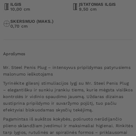
ILGIS
ĮSTATOMAS ILGIS
10,00 cm
9,50 cm
SKERSMUO (MAKS.)
0,70 cm
Aprašymas
Mr. Steel Penis Plug – intensyvus pripildymas patyrusiems
malonumo ieškotojams
Tyrinėkite gilesnį stimuliacijos lygį su Mr. Steel Penis Plug
– elegantišku ir sunkiu įrankiu tiems, kurie mėgsta visiškos
kontrolės ir vidinio spaudimo jausmą. Uždaras dizainas
sustiprina pripildymo ir suvaržymo pojūtį, tuo pačiu
efektyviai blokuodamas skysčių tekėjimą.
Pagamintas iš aukštos kokybės, poliruoto nerūdijančio
plieno sklandžiam įvedimui ir maksimaliai higienai. Rinkitės
tarp lygios, rutulinės ar spiralinės formos – priklausomai