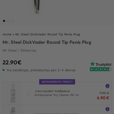
Home
»
Mr. Steel DickVader Round Tip Penis Plug
Mr. Steel DickVader Round Tip Penis Plug
Mr Steel
/
Dilatorius
22.90
€
Yra sandėlyje, pristatymas per 2-4 dienas
NEPAMIRŠKITE PRIDĖTI
„TOYCLEANER“ PURŠKIKLIS
9.90
€
Antibacterial Toy Cleaner 150 ml
6.90
€