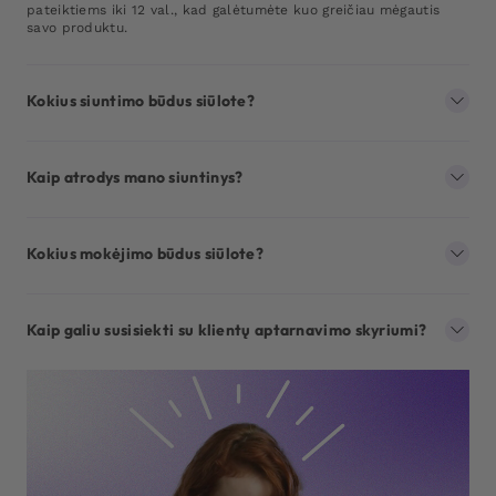
pateiktiems iki 12 val., kad galėtumėte kuo greičiau mėgautis
savo produktu.
Kokius siuntimo būdus siūlote?
Kaip atrodys mano siuntinys?
Kokius mokėjimo būdus siūlote?
Kaip galiu susisiekti su klientų aptarnavimo skyriumi?