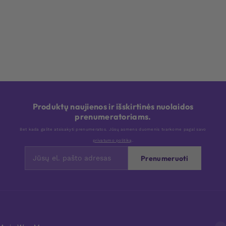
Produktų naujienos ir išskirtinės nuolaidos
prenumeratoriams.
Bet kada galite atsisakyti prenumeratos. Jūsų asmens duomenis tvarkome pagal savo
privatumo politiką
.
Prenumeruoti