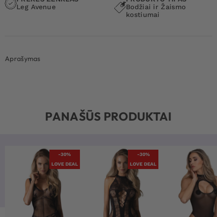
Leg Avenue
Bodžiai ir Žaismo
kostiumai
Aprašymas
PANAŠŪS PRODUKTAI
-30%
-30%
LOVE DEAL
LOVE DEAL