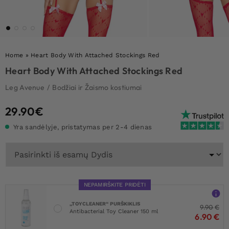
Home
»
Heart Body With Attached Stockings Red
Heart Body With Attached Stockings Red
Leg Avenue
/
Bodžiai ir Žaismo kostiumai
29.90
€
Yra sandėlyje, pristatymas per 2-4 dienas
NEPAMIRŠKITE PRIDĖTI
„TOYCLEANER“ PURŠKIKLIS
9.90
€
Antibacterial Toy Cleaner 150 ml
6.90
€