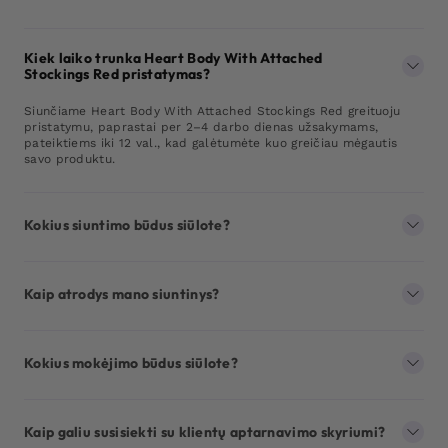
Kiek laiko trunka Heart Body With Attached
Stockings Red pristatymas?
Siunčiame Heart Body With Attached Stockings Red greituoju
pristatymu, paprastai per 2–4 darbo dienas užsakymams,
pateiktiems iki 12 val., kad galėtumėte kuo greičiau mėgautis
savo produktu.
Kokius siuntimo būdus siūlote?
Kaip atrodys mano siuntinys?
Kokius mokėjimo būdus siūlote?
Kaip galiu susisiekti su klientų aptarnavimo skyriumi?