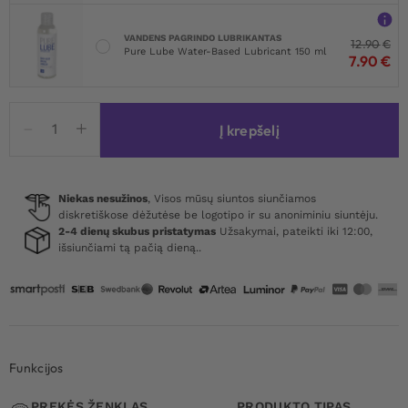
VANDENS PAGRINDO LUBRIKANTAS
12.90
€
Pure Lube Water-Based Lubricant 150 ml
7.90
€
produkto
Į krepšelį
kiekis:
Heart
Body
With
Niekas nesužinos
, Visos mūsų siuntos siunčiamos
diskretiškose dėžutėse be logotipo ir su anoniminiu siuntėju.
Attached
2-4 dienų skubus pristatymas
Užsakymai, pateikti iki 12:00,
Stockings
išsiunčiami tą pačią dieną..
Red
Funkcijos
PREKĖS ŽENKLAS
PRODUKTO TIPAS