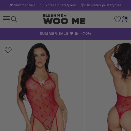
❤️ Summer Sale
✨ Express pristatymas
📦 Diskretus pristatymas
Woo Me
0
Skip
SUMMER SALE ❤️ Iki -70%
to
content