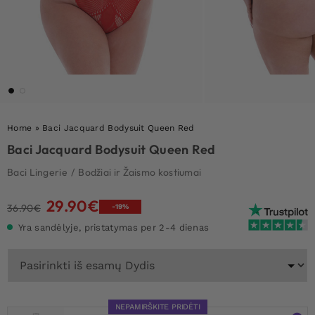
Home
»
Baci Jacquard Bodysuit Queen Red
Baci Jacquard Bodysuit Queen Red
Baci Lingerie
/
Bodžiai ir Žaismo kostiumai
29.90
€
Original
Current
36.90
€
-19%
price
price
Yra sandėlyje, pristatymas per 2-4 dienas
was:
is:
36.90€.
29.90€.
NEPAMIRŠKITE PRIDĖTI