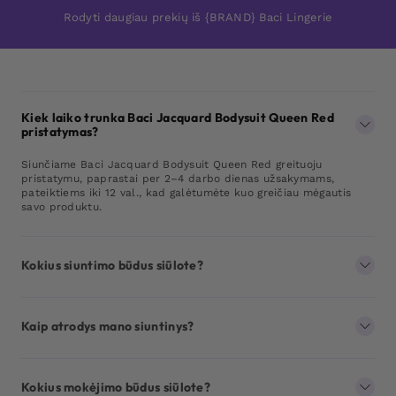
Rodyti daugiau prekių iš {BRAND} Baci Lingerie
Kiek laiko trunka Baci Jacquard Bodysuit Queen Red
pristatymas?
Siunčiame Baci Jacquard Bodysuit Queen Red greituoju
pristatymu, paprastai per 2–4 darbo dienas užsakymams,
pateiktiems iki 12 val., kad galėtumėte kuo greičiau mėgautis
savo produktu.
Kokius siuntimo būdus siūlote?
Kaip atrodys mano siuntinys?
Kokius mokėjimo būdus siūlote?