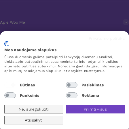
Apie Woo Me
Privatumo politika
Klientų aptarnavimas
Mes naudojame slapukus
Šiuos duomenis galime patalpinti lankytojų duomenų analizei,
Mėgstamiausi
tinklalapio patobulinimui, suasmeninto turinio rodymui ir puikios
interneto patirties suteikimui. Norėdami gauti daugiau informacijos
apie mūsų naudojamus slapukus, atidarykite nustatymus.
WOO ME
Būtinas
Pasiekimas
Funkcinis
Reklama
Lithuania
Ne, sureguliuoti
Priimti visus
Atsisakyti