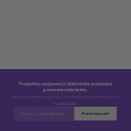
Produktų naujienos ir išskirtinės nuolaidos
prenumeratoriams.
Bet kada galite atsisakyti prenumeratos. Jūsų asmens duomenis tvarkome pagal savo
privatumo politiką
.
Prenumeruoti