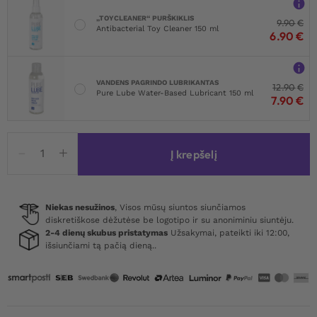
„TOYCLEANER“ PURŠKIKLIS
9.90
€
Antibacterial Toy Cleaner 150 ml
6.90
€
VANDENS PAGRINDO LUBRIKANTAS
12.90
€
Pure Lube Water-Based Lubricant 150 ml
7.90
€
produkto
Į krepšelį
kiekis:
Baci
Jacquard
Bodysuit
Niekas nesužinos
, Visos mūsų siuntos siunčiamos
diskretiškose dėžutėse be logotipo ir su anoniminiu siuntėju.
Queen
2-4 dienų skubus pristatymas
Užsakymai, pateikti iki 12:00,
Red
išsiunčiami tą pačią dieną..