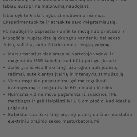
labiau sustiprina malonumą naudojant.
Išbandykite 6 skirtingus stimuliavimo režimus.
Eksperimentuokite ir atraskite savo mėgstamiausią.
Po naudojimo paprastai nuimkite movą nuo prietaiso ir
kruopščiai nuplaukite ją drungnu vandeniu bei sekso
žaislų valikliu, kad užtikrintumėte lengvą valymą.
Masturbatorius tiekiamas su vartotojo vadovu ir
magnetiniu USB kabeliu, kad būtų patogu įkrauti
Jame yra iš viso 6 skirtingi užprogramuoti judesių
režimai, suteikiantys įvairią ir intensyvią stimuliaciją
Vienu mygtuko paspaudimu galima reguliuoti
intensyvumą ir mėgautis iki 60 minučių iš eilės
Nuimama vidinė mova pagaminta iš skaidrios TPE
medžiagos ir gali išsiplėsti iki 6,5 cm pločio, kad idealiai
priglustų
Suteikite sau išskirtinę erotinę patirtį su šiuo nuostabiu
elektriniu oralinio sekso masturbatoriumi