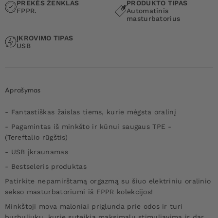
PREKĖS ŽENKLAS
PRODUKTO TIPAS
FPPR.
Automatinis
masturbatorius
ĮKROVIMO TIPAS
USB
Aprašymas
- Fantastiškas žaislas tiems, kurie mėgsta oralinį
- Pagamintas iš minkšto ir kūnui saugaus TPE -
(Tereftalio rūgštis)
- USB įkraunamas
- Bestseleris produktas
Patirkite nepamirštamą orgazmą su šiuo elektriniu oralinio
sekso masturbatoriumi iš FPPR kolekcijos!
Minkštoji mova maloniai priglunda prie odos ir turi
burbuliukų, kurie suteikia maksimalų stimuliavimą ir dar