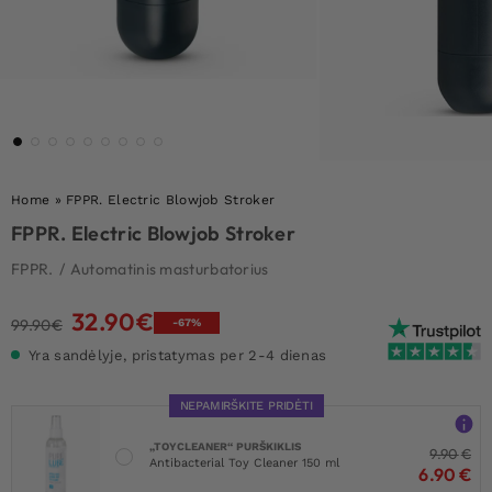
Home
»
FPPR. Electric Blowjob Stroker
FPPR. Electric Blowjob Stroker
FPPR.
/
Automatinis masturbatorius
32.90
€
Original
Current
99.90
€
-67%
price
price
Yra sandėlyje, pristatymas per 2-4 dienas
was:
is:
99.90€.
32.90€.
NEPAMIRŠKITE PRIDĖTI
„TOYCLEANER“ PURŠKIKLIS
9.90
€
Antibacterial Toy Cleaner 150 ml
6.90
€