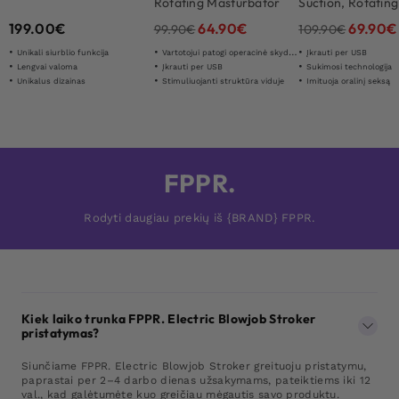
Rotating Masturbator
Suction, Rotating
Thrusting Motion
199.00
€
64.90
€
69.90
€
99.90
€
109.90
€
Unikali siurblio funkcija
Vartotojui patogi operacinė skydelis
Įkrauti per USB
Lengvai valoma
Įkrauti per USB
Sukimosi technologija
Unikalus dizainas
Stimuliuojanti struktūra viduje
Imituoja oralinį seksą
FPPR.
Rodyti daugiau prekių iš {BRAND} FPPR.
Kiek laiko trunka FPPR. Electric Blowjob Stroker
pristatymas?
Siunčiame FPPR. Electric Blowjob Stroker greituoju pristatymu,
paprastai per 2–4 darbo dienas užsakymams, pateiktiems iki 12
val., kad galėtumėte kuo greičiau mėgautis savo produktu.