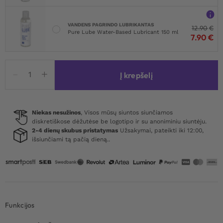
VANDENS PAGRINDO LUBRIKANTAS
12.90
€
Pure Lube Water-Based Lubricant 150 ml
7.90
€
produkto
Į krepšelį
kiekis:
FPPR.
Electric
Blowjob
Niekas nesužinos
, Visos mūsų siuntos siunčiamos
diskretiškose dėžutėse be logotipo ir su anoniminiu siuntėju.
Stroker
2-4 dienų skubus pristatymas
Užsakymai, pateikti iki 12:00,
išsiunčiami tą pačią dieną..
Funkcijos