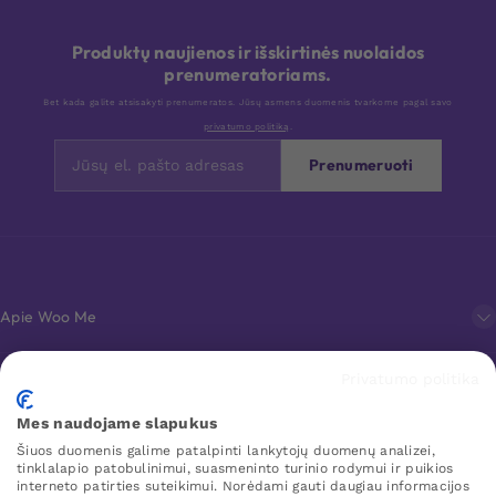
Produktų naujienos ir išskirtinės nuolaidos
prenumeratoriams.
Bet kada galite atsisakyti prenumeratos. Jūsų asmens duomenis tvarkome pagal savo
privatumo politiką
.
Prenumeruoti
Apie Woo Me
Privatumo politika
Klientų aptarnavimas
Mes naudojame slapukus
Šiuos duomenis galime patalpinti lankytojų duomenų analizei,
Mėgstamiausi
tinklalapio patobulinimui, suasmeninto turinio rodymui ir puikios
interneto patirties suteikimui. Norėdami gauti daugiau informacijos