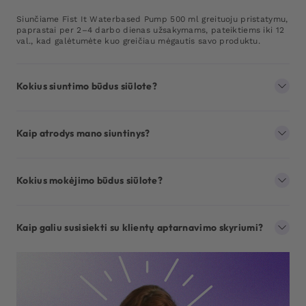
Siunčiame Fist It Waterbased Pump 500 ml greituoju pristatymu,
paprastai per 2–4 darbo dienas užsakymams, pateiktiems iki 12
val., kad galėtumėte kuo greičiau mėgautis savo produktu.
Kokius siuntimo būdus siūlote?
Kaip atrodys mano siuntinys?
Kokius mokėjimo būdus siūlote?
Kaip galiu susisiekti su klientų aptarnavimo skyriumi?