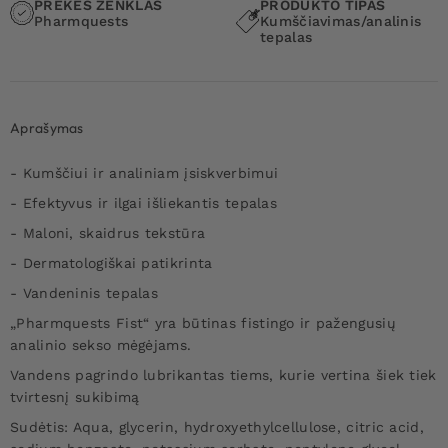
PREKĖS ŽENKLAS
PRODUKTO TIPAS
Pharmquests
Kumščiavimas/analinis
tepalas
Aprašymas
- Kumščiui ir analiniam įsiskverbimui
- Efektyvus ir ilgai išliekantis tepalas
- Maloni, skaidrus tekstūra
- Dermatologiškai patikrinta
- Vandeninis tepalas
„Pharmquests Fist“ yra būtinas fistingo ir pažengusių
analinio sekso mėgėjams.
Vandens pagrindo lubrikantas tiems, kurie vertina šiek tiek
tvirtesnį sukibimą
Sudėtis: Aqua, glycerin, hydroxyethylcellulose, citric acid,