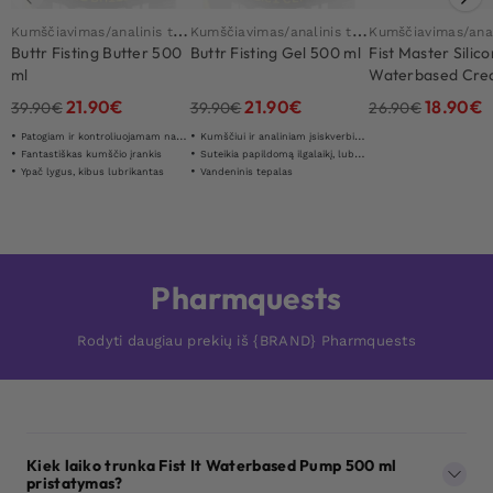
K
umščiavimas/analinis tepalas
K
umščiavimas/analinis tepalas
Buttr Fisting Butter 500
Buttr Fisting Gel 500 ml
Fist Master Silic
ml
Waterbased Cre
ml
21.90
€
21.90
€
18.90
€
39.90
€
39.90
€
26.90
€
Patogiam ir kontroliuojamam naudojimui
Kumščiui ir analiniam įsiskverbimui
Fantastiškas kumščio įrankis
Suteikia papildomą ilgalaikį, lubrikuojantį efektą
Ypač lygus, kibus lubrikantas
Vandeninis tepalas
Pharmquests
Rodyti daugiau prekių iš {BRAND} Pharmquests
Kiek laiko trunka Fist It Waterbased Pump 500 ml
pristatymas?