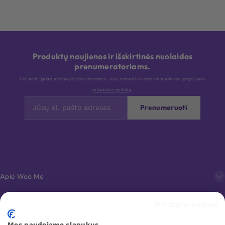
Produktų naujienos ir išskirtinės nuolaidos
prenumeratoriams.
Bet kada galite atsisakyti prenumeratos. Jūsų asmens duomenis tvarkome pagal savo
privatumo politiką
.
Prenumeruoti
Apie Woo Me
Privatumo politika
Klientų aptarnavimas
Mes naudojame slapukus