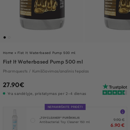
Home
»
Fist It Waterbased Pump 500 ml
Fist It Waterbased Pump 500 ml
Pharmquests
/
Kumščiavimas/analinis tepalas
27.90
€
Yra sandėlyje, pristatymas per 2-4 dienas
NEPAMIRŠKITE PRIDĖTI
„TOYCLEANER“ PURŠKIKLIS
9.90
€
Antibacterial Toy Cleaner 150 ml
6.90
€