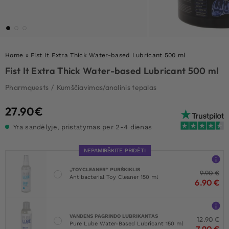
Home
»
Fist It Extra Thick Water-based Lubricant 500 ml
Fist It Extra Thick Water-based Lubricant 500 ml
Pharmquests
/
Kumščiavimas/analinis tepalas
27.90
€
Yra sandėlyje, pristatymas per 2-4 dienas
NEPAMIRŠKITE PRIDĖTI
„TOYCLEANER“ PURŠKIKLIS
9.90
€
Antibacterial Toy Cleaner 150 ml
6.90
€
VANDENS PAGRINDO LUBRIKANTAS
12.90
€
Pure Lube Water-Based Lubricant 150 ml
7.90
€