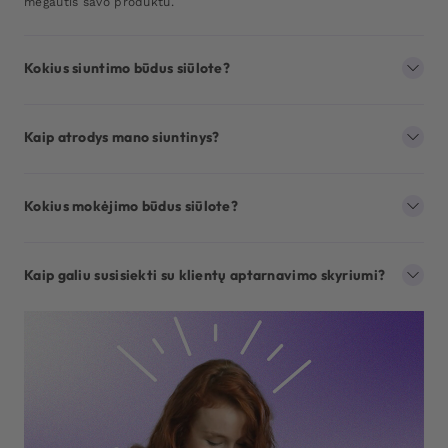
mėgautis savo produktu.
Kokius siuntimo būdus siūlote?
Kaip atrodys mano siuntinys?
Kokius mokėjimo būdus siūlote?
Kaip galiu susisiekti su klientų aptarnavimo skyriumi?