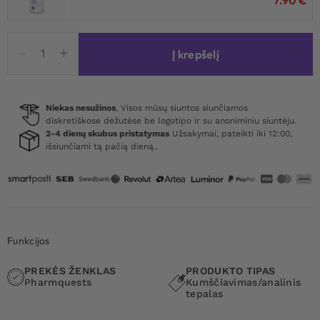
produkto
Į krepšelį
kiekis:
Fist
It
Extra
Niekas nesužinos
, Visos mūsų siuntos siunčiamos
diskretiškose dėžutėse be logotipo ir su anoniminiu siuntėju.
Thick
2-4 dienų skubus pristatymas
Užsakymai, pateikti iki 12:00,
Water-
išsiunčiami tą pačią dieną..
based
Lubricant
500
ml
Funkcijos
PREKĖS ŽENKLAS
PRODUKTO TIPAS
Pharmquests
Kumščiavimas/analinis
tepalas