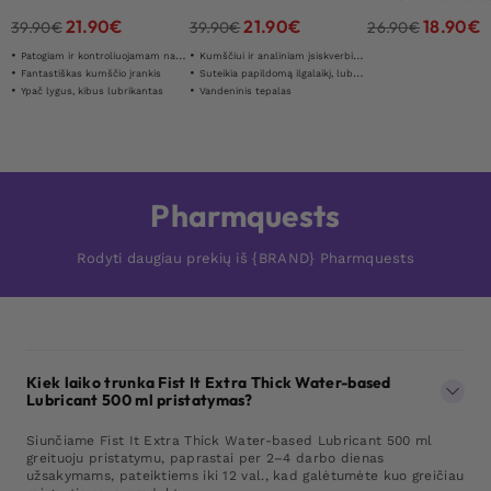
ml
21.90
€
21.90
€
18.90
€
39.90
€
39.90
€
26.90
€
Patogiam ir kontroliuojamam naudojimui
Kumščiui ir analiniam įsiskverbimui
Fantastiškas kumščio įrankis
Suteikia papildomą ilgalaikį, lubrikuojantį efektą
Ypač lygus, kibus lubrikantas
Vandeninis tepalas
Pharmquests
Rodyti daugiau prekių iš {BRAND} Pharmquests
Kiek laiko trunka Fist It Extra Thick Water-based
Lubricant 500 ml pristatymas?
Siunčiame Fist It Extra Thick Water-based Lubricant 500 ml
greituoju pristatymu, paprastai per 2–4 darbo dienas
užsakymams, pateiktiems iki 12 val., kad galėtumėte kuo greičiau