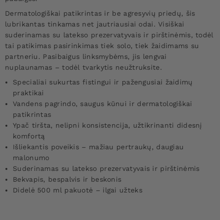
Dermatologiškai patikrintas ir be agresyvių priedų, šis
lubrikantas tinkamas net jautriausiai odai. Visiškai
suderinamas su latekso prezervatyvais ir pirštinėmis, todėl
tai patikimas pasirinkimas tiek solo, tiek žaidimams su
partneriu. Pasibaigus linksmybėms, jis lengvai
nuplaunamas – todėl tvarkytis neužtruksite.
Specialiai sukurtas fistingui ir pažengusiai žaidimų
praktikai
Vandens pagrindo, saugus kūnui ir dermatologiškai
patikrintas
Ypač tiršta, nelipni konsistencija, užtikrinanti didesnį
komfortą
Išliekantis poveikis – mažiau pertraukų, daugiau
malonumo
Suderinamas su latekso prezervatyvais ir pirštinėmis
Bekvapis, bespalvis ir beskonis
Didelė 500 ml pakuotė – ilgai užteks