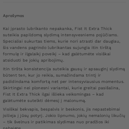
Aprašymas
Kai įprasto lubrikanto nepakanka, Fist It Extra Thick
suteikia papildomą slydimą intensyvesniems pojūčiams.
Specialiai sukurtas tiems, kurie nori atrasti dar daugiau,
šis vandens pagrindo lubrikantas sujungia itin tirštą
formulę ir ilgalaikį poveikį – kad galėtumėte visiškai
atsiduoti be jokių apribojimų.
Itin tiršta konsistencija suteikia gausų ir apsauginį slydimą
būtent ten, kur jo reikia, sumažindama trintį ir
padidindama komfortą net per intensyviausius momentus.
Skirtingai nei plonesni variantai, kurie greitai pasišalina,
Fist It Extra Thick ilgai išlieka veiksmingas – kad
galėtumėte sutelkti dėmesį į malonumą.
Visiškai bekvapis, bespalvis ir beskonis, jis nepastebimai
įsilieja į jūsų potyrį. Jokio lipnumo, jokių nemalonių likučių
– tik švelnus ir patikimas slydimas nuo pradžios iki
pabaigos.