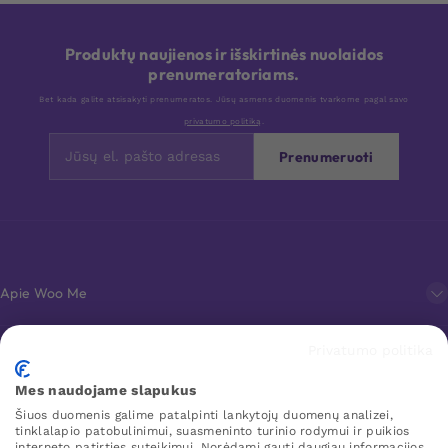
Produktų naujienos ir išskirtinės nuolaidos
prenumeratoriams.
Bet kada galite atsisakyti prenumeratos. Jūsų asmens duomenis tvarkome pagal savo
privatumo politiką
.
Prenumeruoti
Apie Woo Me
Privatumo politika
Klientų aptarnavimas
Mes naudojame slapukus
Šiuos duomenis galime patalpinti lankytojų duomenų analizei,
Mėgstamiausi
tinklalapio patobulinimui, suasmeninto turinio rodymui ir puikios
interneto patirties suteikimui. Norėdami gauti daugiau informacijos