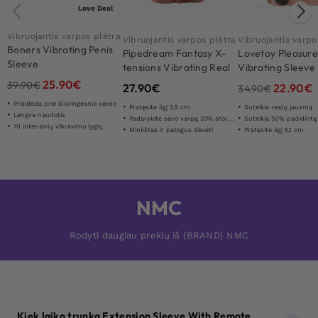
Love Deal
Vibruojantis varpos plėtra
Vibruojantis varpos plėtra
Vibruojantis varpo
Boners Vibrating Penis
Pipedream Fantasy X-
Lovetoy Pleasur
Sleeve
tensions Vibrating Real
Vibrating Sleeve
Feel 2,5cm Exten
25.90
€
39.90
€
27.90
€
22.90
€
34.90
€
Prisideda prie šlovingesnio sekso
Pratęsite ilgį 2,5 cm
Suteikia realų jausmą
Lengva naudotis
Padarykite savo varpą 33% storesnę
Suteikia 50% padidintą
10 intensivių vibravimo lygių
Minkštas ir patogus dėvėti
Pratęsite ilgį 5,1 cm
NMC
Rodyti daugiau prekių iš {BRAND} NMC
Kiek laiko trunka Extension Sleeve With Remote