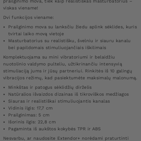
prailginimo mova, tiek kaip realistiškas masturbatorius –
viskas viename!
Dvi funkcijos viename:
Prailginimo mova su lanksčiu žiedu aplink sėklides, kuris
tvirtai laiko movą vietoje
Masturbatorius su realistišku, švelniu ir siauru kanalu
bei papildomais stimuliuojančiais iškilimais
Komplektuojama su mini vibratoriumi ir belaidžiu
nuotolinio valdymo pulteliu, užtikrinančiu intensyvią
stimuliaciją jums ir jūsų partneriui. Rinkitės iš 10 galingų
vibracijos režimų, kad pasiektumėte maksimalų malonumą.
Minkštas ir patogus sėklidžių dirželis
Natūralios išvaizdos dizainas iš tikroviškos medžiagos
Siauras ir realistiškai stimuliuojantis kanalas
Vidinis ilgis: 17,7 cm
Prailginimas: 5 cm
Išorinis ilgis: 22,8 cm
Pagaminta iš aukštos kokybės TPR ir ABS
Nesvarbu, ar naudosite Extendor+ norėdami praturtinti