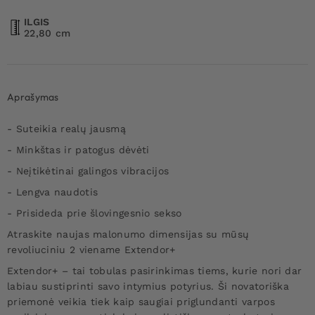
ILGIS
22,80 cm
Aprašymas
- Suteikia realų jausmą
- Minkštas ir patogus dėvėti
- Neįtikėtinai galingos vibracijos
- Lengva naudotis
- Prisideda prie šlovingesnio sekso
Atraskite naujas malonumo dimensijas su mūsų
revoliuciniu 2 viename Extendor+
Extendor+ – tai tobulas pasirinkimas tiems, kurie nori dar
labiau sustiprinti savo intymius potyrius. Ši novatoriška
priemonė veikia tiek kaip saugiai priglundanti varpos