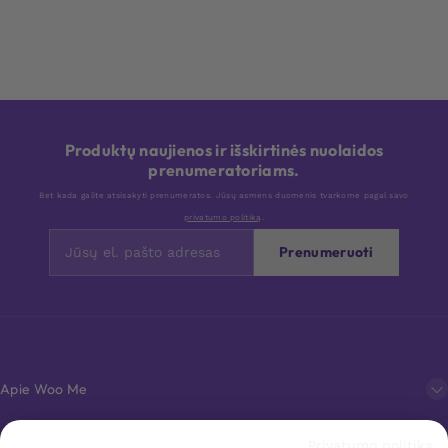
Produktų naujienos ir išskirtinės nuolaidos
prenumeratoriams.
Bet kada galite atsisakyti prenumeratos. Jūsų asmens duomenis tvarkome pagal savo
privatumo politiką
.
Prenumeruoti
Apie Woo Me
Privatumo politika