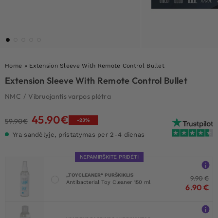
Home
»
Extension Sleeve With Remote Control Bullet
Extension Sleeve With Remote Control Bullet
NMC
/
Vibruojantis varpos plėtra
45.90
€
Original
Current
59.90
€
-23%
price
price
Yra sandėlyje, pristatymas per 2-4 dienas
was:
is:
59.90€.
45.90€.
NEPAMIRŠKITE PRIDĖTI
„TOYCLEANER“ PURŠKIKLIS
9.90
€
Antibacterial Toy Cleaner 150 ml
6.90
€