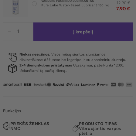
VANDENS PAGRINDO LUBRIKANTAS
12.90
€
Pure Lube Water-Based Lubricant 150 ml
7.90
€
produkto
Į krepšelį
kiekis:
Extension
Sleeve
With
Niekas nesužinos
, Visos mūsų siuntos siunčiamos
diskretiškose dėžutėse be logotipo ir su anoniminiu siuntėju.
Remote
2-4 dienų skubus pristatymas
Užsakymai, pateikti iki 12:00,
Control
išsiunčiami tą pačią dieną..
Bullet
Funkcijos
PREKĖS ŽENKLAS
PRODUKTO TIPAS
NMC
Vibruojantis varpos
plėtra