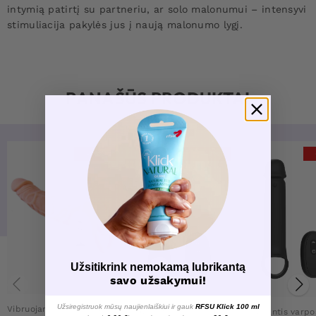
intymią patirtį su partneriu, ar solo malonumui – intensyvi
stimuliacija pakylės jus į naują malonumo lygį.
PANAŠŪS PRODUKTAI
-28%
-43%
Užsitikrink nemokamą lubrikantą
savo užsakymui!
Užsiregistruok mūsų naujienlaiškiui ir gauk
RFSU Klick 100 ml
Vibruojantis varpos plėtra
Vibruojantis varpos plėtra
Vibruojantis varpo