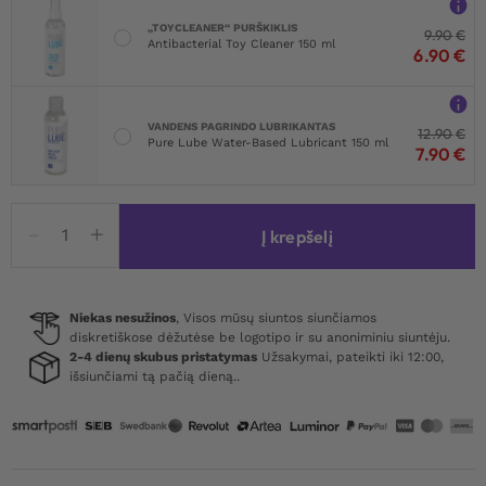
„TOYCLEANER“ PURŠKIKLIS
9.90
€
Antibacterial Toy Cleaner 150 ml
6.90
€
VANDENS PAGRINDO LUBRIKANTAS
12.90
€
Pure Lube Water-Based Lubricant 150 ml
7.90
€
produkto
Į krepšelį
kiekis:
Brazilian
Wetlook
Zipper
Niekas nesužinos
, Visos mūsų siuntos siunčiamos
diskretiškose dėžutėse be logotipo ir su anoniminiu siuntėju.
Panty
2-4 dienų skubus pristatymas
Užsakymai, pateikti iki 12:00,
išsiunčiami tą pačią dieną..