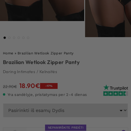
Home
»
Brazilian Wetlook Zipper Panty
Brazilian Wetlook Zipper Panty
Daring Intimates
/
Kelnaitės
18.90
€
Original
Current
22.90
€
-17%
price
price
Yra sandėlyje, pristatymas per 2-4 dienas
was:
is:
22.90€.
18.90€.
NEPAMIRŠKITE PRIDĖTI