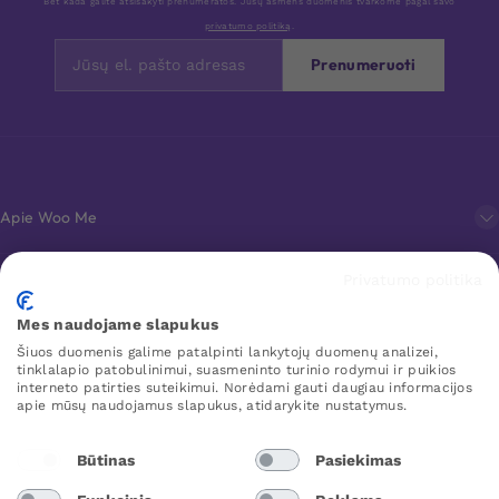
Bet kada galite atsisakyti prenumeratos. Jūsų asmens duomenis tvarkome pagal savo
privatumo politiką
.
Prenumeruoti
Apie Woo Me
Privatumo politika
Klientų aptarnavimas
Mes naudojame slapukus
Šiuos duomenis galime patalpinti lankytojų duomenų analizei,
Mėgstamiausi
tinklalapio patobulinimui, suasmeninto turinio rodymui ir puikios
interneto patirties suteikimui. Norėdami gauti daugiau informacijos
apie mūsų naudojamus slapukus, atidarykite nustatymus.
WOO ME
Būtinas
Pasiekimas