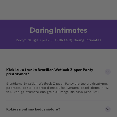
Daring Intimates
Rodyti daugiau prekių iš {BRAND} Daring Intimates
Kiek laiko trunka Brazilian Wetlook Zipper Panty
pristatymas?
Siunčiame Brazilian Wetlook Zipper Panty greituoju pristatymu,
paprastai per 2–4 darbo dienas užsakymams, pateiktiems iki 12
val., kad galėtumėte kuo greičiau mėgautis savo produktu.
Kokius siuntimo būdus siūlote?