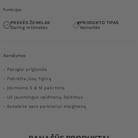
Funkcijos
PREKĖS ŽENKLAS
PRODUKTO TIPAS
Daring Intimates
Kelnaitės
Aprašymas
- Patogiai priglunda
- Pabrėžia jūsų figūrą
- Įdomioms S & M patirtims
- Už jausmingus vaidmenų žaidimus
- Suteikite savo partneriui staigmeną