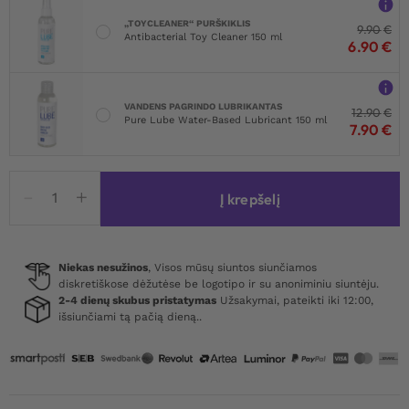
„TOYCLEANER“ PURŠKIKLIS
9.90
€
Antibacterial Toy Cleaner 150 ml
6.90
€
VANDENS PAGRINDO LUBRIKANTAS
12.90
€
Pure Lube Water-Based Lubricant 150 ml
7.90
€
produkto
Į krepšelį
kiekis:
Obsessive
Belovya
Garter
Niekas nesužinos
, Visos mūsų siuntos siunčiamos
diskretiškose dėžutėse be logotipo ir su anoniminiu siuntėju.
Panties
2-4 dienų skubus pristatymas
Užsakymai, pateikti iki 12:00,
Red
išsiunčiami tą pačią dieną..