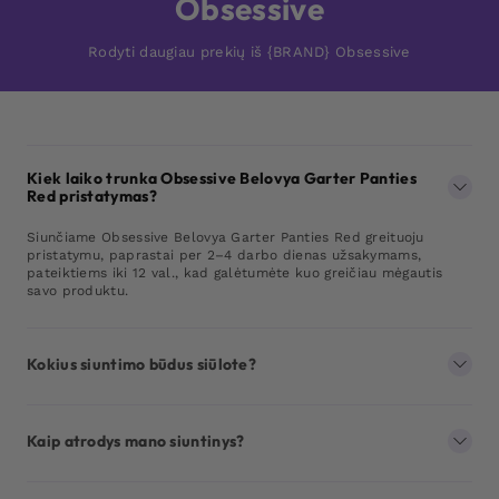
Obsessive
Rodyti daugiau prekių iš {BRAND} Obsessive
Kiek laiko trunka Obsessive Belovya Garter Panties
Red pristatymas?
Siunčiame Obsessive Belovya Garter Panties Red greituoju
pristatymu, paprastai per 2–4 darbo dienas užsakymams,
pateiktiems iki 12 val., kad galėtumėte kuo greičiau mėgautis
savo produktu.
Kokius siuntimo būdus siūlote?
Kaip atrodys mano siuntinys?