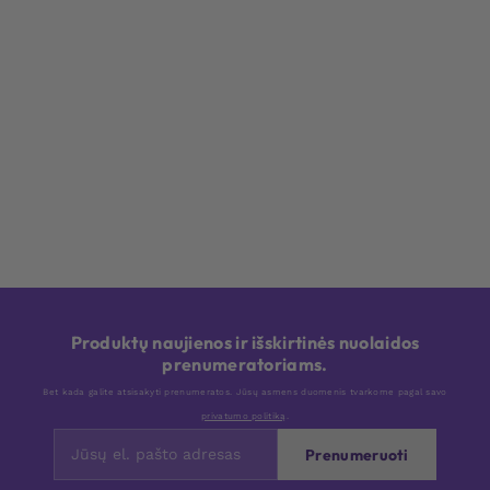
Produktų naujienos ir išskirtinės nuolaidos
prenumeratoriams.
Bet kada galite atsisakyti prenumeratos. Jūsų asmens duomenis tvarkome pagal savo
privatumo politiką
.
Prenumeruoti