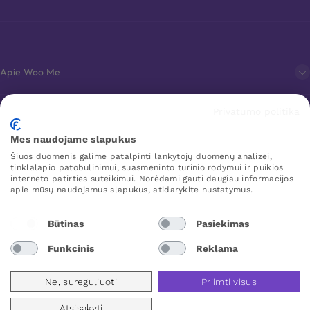
Apie Woo Me
Privatumo politika
Klientų aptarnavimas
Mes naudojame slapukus
Šiuos duomenis galime patalpinti lankytojų duomenų analizei,
Mėgstamiausi
tinklalapio patobulinimui, suasmeninto turinio rodymui ir puikios
interneto patirties suteikimui. Norėdami gauti daugiau informacijos
apie mūsų naudojamus slapukus, atidarykite nustatymus.
WOO ME
Būtinas
Pasiekimas
Funkcinis
Reklama
Lithuania
Ne, sureguliuoti
Priimti visus
Atsisakyti