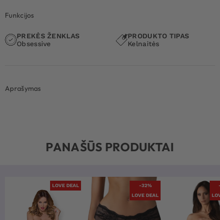
Funkcijos
PREKĖS ŽENKLAS
PRODUKTO TIPAS
Obsessive
Kelnaitės
Aprašymas
PANAŠŪS PRODUKTAI
LOVE DEAL
-32%
LOVE DEAL
LO