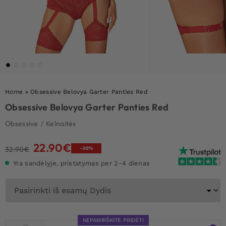
Home
»
Obsessive Belovya Garter Panties Red
Obsessive Belovya Garter Panties Red
Obsessive
/
Kelnaitės
22.90
€
Original
Current
32.90
€
-30%
price
price
Yra sandėlyje, pristatymas per 2-4 dienas
was:
is:
32.90€.
22.90€.
NEPAMIRŠKITE PRIDĖTI