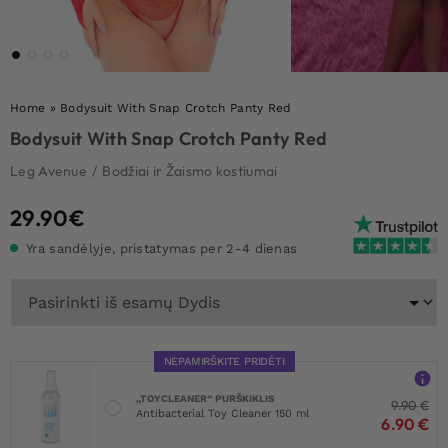
Home
»
Bodysuit With Snap Crotch Panty Red
Bodysuit With Snap Crotch Panty Red
Leg Avenue
/
Bodžiai ir Žaismo kostiumai
29.90
€
Yra sandėlyje, pristatymas per 2-4 dienas
NEPAMIRŠKITE PRIDĖTI
„TOYCLEANER“ PURŠKIKLIS
9.90
€
Antibacterial Toy Cleaner 150 ml
6.90
€