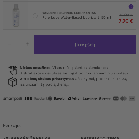
VANDENS PAGRINDO LUBRIKANTAS
12.90
€
Pure Lube Water-Based Lubricant 150 ml
7.90
€
produkto
Į krepšelį
kiekis:
Bodysuit
With
Snap
Niekas nesužinos
, Visos mūsų siuntos siunčiamos
diskretiškose dėžutėse be logotipo ir su anoniminiu siuntėju.
Crotch
2-4 dienų skubus pristatymas
Užsakymai, pateikti iki 12:00,
Panty
išsiunčiami tą pačią dieną..
Red
Funkcijos
PREKĖS ŽENKLAS
PRODUKTO TIPAS