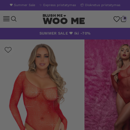
❤️ Summer Sale
✨ Express pristatymas
📦 Diskretus pristatymas
Woo Me
0
Skip
SUMMER SALE ❤️ Iki -70%
to
content