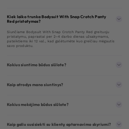
Kiek laiko trunka Bodysuit With Snap Crotch Panty
Red pristatymas?
Siunčiame Bodysuit With Snap Crotch Panty Red greituoju
pristatymu, paprastai per 2–4 darbo dienas užsakymams,
pateiktiems iki 12 val., kad galėtumėte kuo greičiau mėgautis
savo produktu.
Kokius siuntimo būdus siūlote?
Kaip atrodys mano siuntinys?
Kokius mokėjimo būdus siūlote?
Kaip galiu susisiekti su klientų aptarnavimo skyriumi?