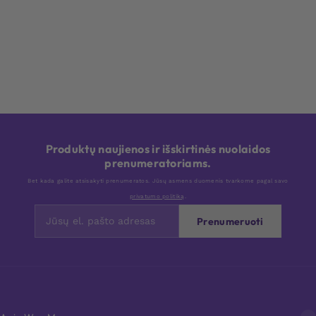
Produktų naujienos ir išskirtinės nuolaidos
prenumeratoriams.
Bet kada galite atsisakyti prenumeratos. Jūsų asmens duomenis tvarkome pagal savo
privatumo politiką
.
Prenumeruoti