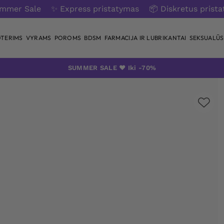
ummer Sale
✨ Express pristatymas
📦 Diskretus prist
TERIMS
VYRAMS
POROMS
BDSM
FARMACIJA IR LUBRIKANTAI
SEKSUALŪS 
SUMMER SALE ❤️ Iki -70%