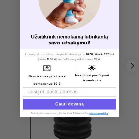
Užsitikrink nemokamą lubrikantą
savo užsakymui!
Užsiregistruok mūsų naujienlaiškiui ir gauk
RFSU Klick 100 ml
(vertė
6,90 €
) nemokamai perkant nuo
30 €
.
💌
🌟
Išskirtiniai pasiūlymai
Nemokamas produktas
ir nuolaidos
perkant nuo 30 €
Email
Gauti dovaną
Atsisakyti prenumeratos galite bet kada. Taikoma mūsų
privatumo politika
.​