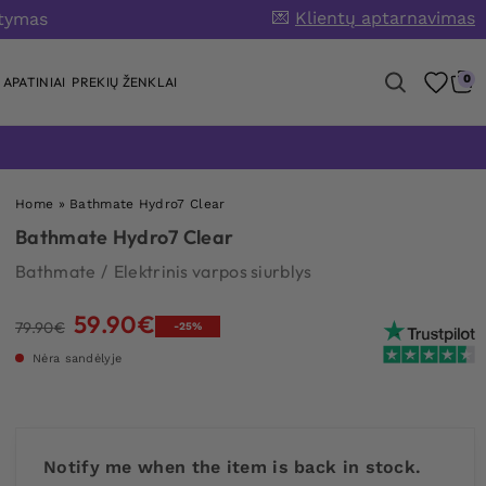
💌
Klientų aptarnavimas
atymas
0
APATINIAI
PREKIŲ ŽENKLAI
Home
»
Bathmate Hydro7 Clear
Bathmate Hydro7 Clear
Bathmate
/
Elektrinis varpos siurblys
59.90
€
Original
Current
79.90
€
-25%
price
price
Nėra sandėlyje
was:
is:
79.90€.
59.90€.
Notify me when the item is back in stock.