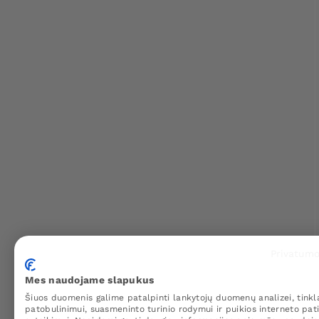
Privatumo
Mes naudojame slapukus
Šiuos duomenis galime patalpinti lankytojų duomenų analizei, tinkl
patobulinimui, suasmeninto turinio rodymui ir puikios interneto pati