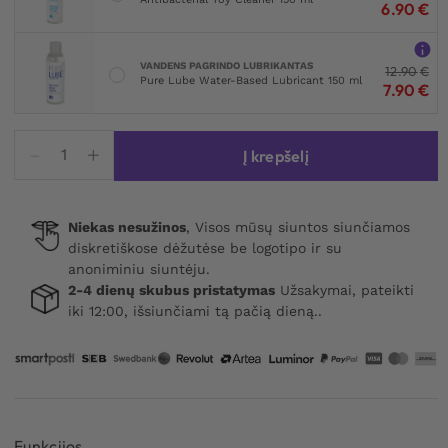
6.90
€
VANDENS PAGRINDO LUBRIKANTAS
12.90
€
Pure Lube Water-Based Lubricant 150 ml
7.90
€
produkto
Į krepšelį
kiekis:
Awesome
Rechargeable
Niekas nesužinos
, Visos mūsų siuntos siunčiamos
Cock
diskretiškose dėžutėse be logotipo ir su
Ring
anoniminiu siuntėju.
2-4 dienų skubus pristatymas
Užsakymai, pateikti
iki 12:00, išsiunčiami tą pačią dieną..
Funkcijos