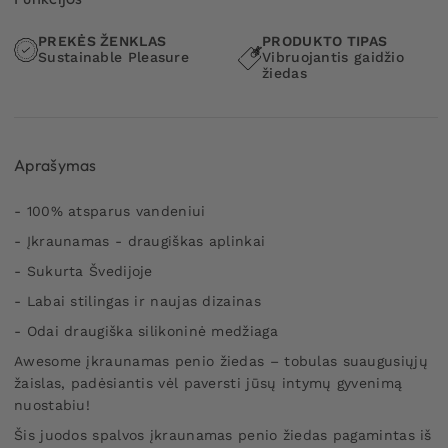
PREKĖS ŽENKLAS
PRODUKTO TIPAS
Sustainable Pleasure
Vibruojantis gaidžio
žiedas
Aprašymas
- 100% atsparus vandeniui
- Įkraunamas - draugiškas aplinkai
- Sukurta Švedijoje
- Labai stilingas ir naujas dizainas
- Odai draugiška silikoninė medžiaga
Awesome įkraunamas penio žiedas – tobulas suaugusiųjų
žaislas, padėsiantis vėl paversti jūsų intymų gyvenimą
nuostabiu!
Šis juodos spalvos įkraunamas penio žiedas pagamintas iš