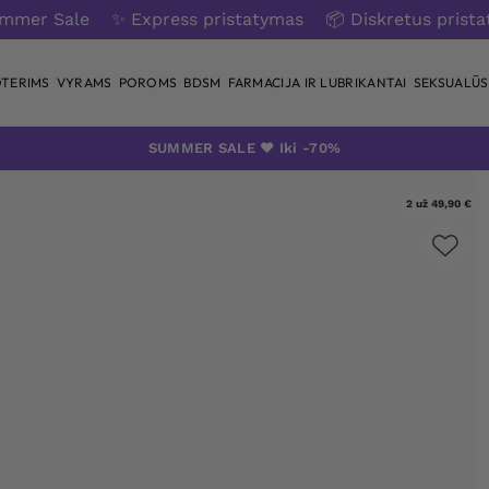
ummer Sale
✨ Express pristatymas
📦 Diskretus prist
TERIMS
VYRAMS
POROMS
BDSM
FARMACIJA IR LUBRIKANTAI
SEKSUALŪS 
SUMMER SALE ❤️ Iki -70%
2 už 49,90 €