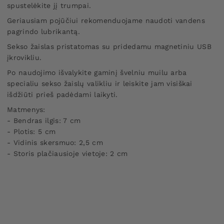
spustelėkite jį trumpai.
Geriausiam pojūčiui rekomenduojame naudoti vandens
pagrindo lubrikantą.
Sekso žaislas pristatomas su pridedamu magnetiniu USB
įkrovikliu.
Po naudojimo išvalykite gaminį švelniu muilu arba
specialiu sekso žaislų valikliu ir leiskite jam visiškai
išdžiūti prieš padėdami laikyti.
Matmenys:
- Bendras ilgis: 7 cm
- Plotis: 5 cm
- Vidinis skersmuo: 2,5 cm
- Storis plačiausioje vietoje: 2 cm