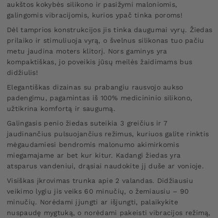
aukštos kokybės silikono ir pasižymi maloniomis,
galingomis vibracijomis, kurios ypač tinka poroms!
Dėl tamprios konstrukcijos jis tinka daugumai vyrų. Žiedas
prilaiko ir stimuliuoja vyrą, o švelnus silikonas tuo pačiu
metu jaudina moters klitorį. Nors gaminys yra
kompaktiškas, jo poveikis jūsų meilės žaidimams bus
didžiulis!
Elegantiškas dizainas su prabangiu rausvojo aukso
padengimu, pagamintas iš 100% medicininio silikono,
užtikrina komfortą ir saugumą.
Galingasis penio žiedas suteikia 3 greičius ir 7
jaudinančius pulsuojančius režimus, kuriuos galite rinktis
mėgaudamiesi bendromis malonumo akimirkomis
miegamajame ar bet kur kitur. Kadangi žiedas yra
atsparus vandeniui, drąsiai naudokite jį duše ar vonioje.
Visiškas įkrovimas trunka apie 2 valandas. Didžiausiu
veikimo lygiu jis veiks 60 minučių, o žemiausiu – 90
minučių. Norėdami įjungti ar išjungti, palaikykite
nuspaudę mygtuką, o norėdami pakeisti vibracijos režimą,