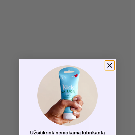
Užsitikrink nemokamą lubrikantą