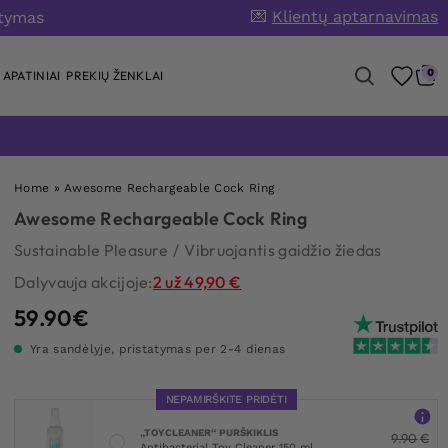
💌
Klientų aptarnavimas
atymas
0
APATINIAI
PREKIŲ ŽENKLAI
Home
»
Awesome Rechargeable Cock Ring
Awesome Rechargeable Cock Ring
Sustainable Pleasure
/
Vibruojantis gaidžio žiedas
Dalyvauja akcijoje:
2 už 49,90 €
59.90
€
Yra sandėlyje, pristatymas per 2-4 dienas
NEPAMIRŠKITE PRIDĖTI
„TOYCLEANER“ PURŠKIKLIS
9.90
€
Antibacterial Toy Cleaner 150 ml