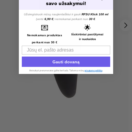
savo užsakymui!
Užsiregistruok mūsų naujienlaiškiui ir gauk
RFSU Klick 100 ml
(vertė
6,90 €
) nemokamai perkant nuo
30 €
.
💌
🌟
Išskirtiniai pasiūlymai
Nemokamas produktas
ir nuolaidos
perkant nuo 30 €
Email
Gauti dovaną
Atsisakyti prenumeratos galite bet kada. Taikoma mūsų
privatumo politika
.​