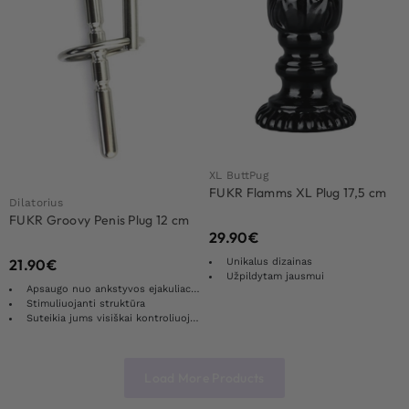
XL ButtPug
FUKR Flamms XL Plug 17,5 cm
Dilatorius
FUKR Groovy Penis Plug 12 cm
29.90
€
Unikalus dizainas
21.90
€
Užpildytam jausmui
Apsaugo nuo ankstyvos ejakuliacijos
Stimuliuojanti struktūra
Suteikia jums visiškai kontroliuojamą malonumą
Load More Products