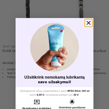
2 už 59,90 €
Ypač ilgas analinis dildo
Dilatorius
FUKR Dildo Pointed Twist 50cm
FUKR Billy Pierced Urethra Rod
14 cm
34.90
€
22.90
€
49.90
€
Įrengta su stirpiu siurbimo kištuku
Sukurta su patraukiamu žiedu
Ypač ilgas dėl pažengusio analinio žaidimo
Populiarus dominavimo žaidimams
Užsitikrink nemokamą lubrikantą
Pažengusiems vartotojams
Stimuliuojanti struktūra
savo užsakymui!
-25%
Užsiregistruok mūsų naujienlaiškiui ir gauk
RFSU Klick 100 ml
(vertė
6,90 €
) nemokamai perkant nuo
30 €
.
💌
🌟
Išskirtiniai pasiūlymai
Nemokamas produktas