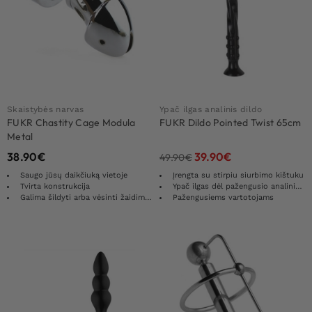
Skaistybės narvas
Ypač ilgas analinis dildo
FUKR Chastity Cage Modula
FUKR Dildo Pointed Twist 65cm
Metal
38.90
€
39.90
€
49.90
€
Saugo jūsų daikčiuką vietoje
Įrengta su stirpiu siurbimo kištuku
Tvirta konstrukcija
Ypač ilgas dėl pažengusio analinio žaidimo
Galima šildyti arba vėsinti žaidimams su temperatūra
Pažengusiems vartotojams