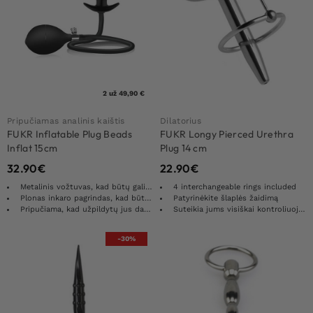
2 už 49,90 €
Pripučiamas analinis kaištis
Dilatorius
FUKR Inflatable Plug Beads
FUKR Longy Pierced Urethra
Inflat 15cm
Plug 14 cm
32.90
€
22.90
€
Metalinis vožtuvas, kad būtų galima greitai ar švelniai ištuštinti
4 interchangeable rings included
Plonas inkaro pagrindas, kad būtų padidintas komfortas
Patyrinėkite šlaplės žaidimą
Pripučiama, kad užpildytų jus dar daugiau
Suteikia jums visiškai kontroliuojamą malonumą
-30%