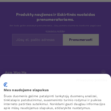
Produktų naujienos ir išskirtinės nuolaidos
prenumeratoriams.
Bet kada galite atsisakyti prenumeratos. Jūsų asmens duomenis tvarkome pagal savo
privatumo politiką
.
Prenumeruoti
Apie Woo Me
Privatumo politika
Klientų aptarnavimas
Mes naudojame slapukus
Šiuos duomenis galime patalpinti lankytojų duomenų analizei,
Mėgstamiausi
tinklalapio patobulinimui, suasmeninto turinio rodymui ir puikios
interneto patirties suteikimui. Norėdami gauti daugiau informacijos
apie mūsų naudojamus slapukus, atidarykite nustatymus.