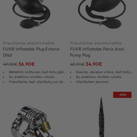
Pripučiamas analinis kaištis
Pripučiamas analinis kaištis
FUKR Inflatable Plug Extend
FUKR Inflatable Penis Anal
Dilat
Pump Plug
36.90
€
34.90
€
49.90
€
48.90
€
Metalinis vožtuvas, kad būtų galima greitai ar švelniai ištuštinti
Siauras, apvalus viršus, kad būtų lengva įdėti
Su praktiniu siurblio rutuliu
Su praktiniu siurblio rutuliu
Pripučiama, kad užpildytų jus dar daugiau
Užpildytam jausmui
-20%