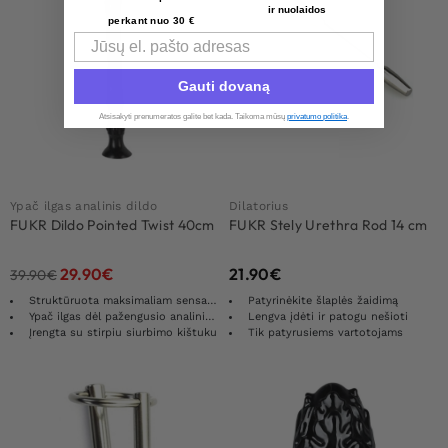
ir nuolaidos
perkant nuo 30 €
Email
Gauti dovaną
Atsisakyti prenumeratos galite bet kada. Taikoma mūsų
privatumo politika
.​
Ypač ilgas analinis dildo
Dilatorius
FUKR Dildo Pointed Twist 40cm
FUKR Stely Urethra Rod 14 cm
29.90
€
21.90
€
39.90
€
Struktūruota maksimaliam sensacijai
Patyrinėkite šlaplės žaidimą
Ypač ilgas dėl pažengusio analinio žaidimo
Lengva įdėti ir patogu nešioti
Įrengta su stirpiu siurbimo kištuku
Tik patyrusiems vartotojams