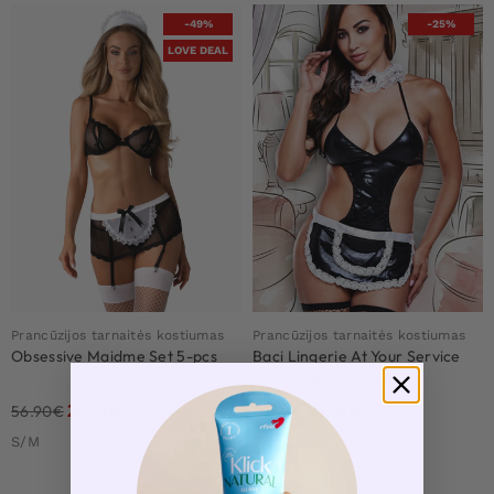
-49%
-25%
LOVE DEAL
Prancūzijos tarnaitės kostiumas
Prancūzijos tarnaitės kostiumas
Obsessive Maidme Set 5-pcs
Baci Lingerie At Your Service
French Maid Costume
28.90
€
29.90
€
56.90
€
39.90
€
S/M
Onesize