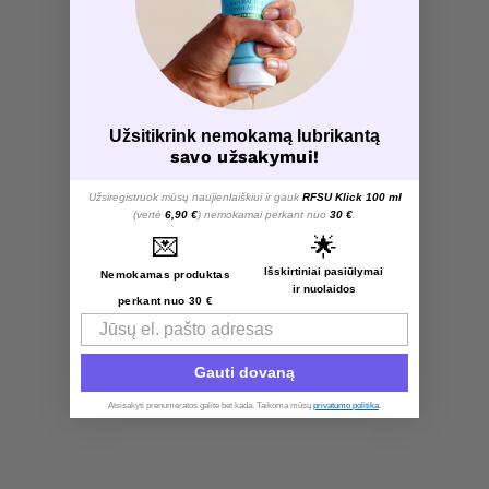
Load More Products
1
Rodomi visi rezultatai: 2
Užsitikrink nemokamą lubrikantą
savo užsakymui!
Užsiregistruok mūsų naujienlaiškiui ir gauk
RFSU Klick 100 ml
(vertė
6,90 €
) nemokamai perkant nuo
30 €
.
💌
🌟
Išskirtiniai pasiūlymai
Nemokamas produktas
ir nuolaidos
perkant nuo 30 €
Email
Gauti dovaną
Atsisakyti prenumeratos galite bet kada. Taikoma mūsų
privatumo politika
.​