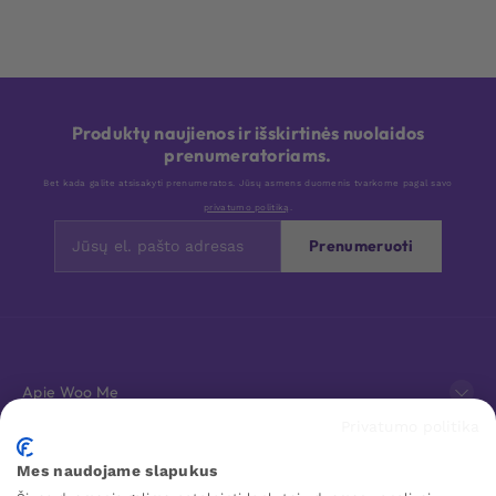
Produktų naujienos ir išskirtinės nuolaidos
prenumeratoriams.
Bet kada galite atsisakyti prenumeratos. Jūsų asmens duomenis tvarkome pagal savo
privatumo politiką
.
Prenumeruoti
Apie Woo Me
Privatumo politika
Klientų aptarnavimas
Mes naudojame slapukus