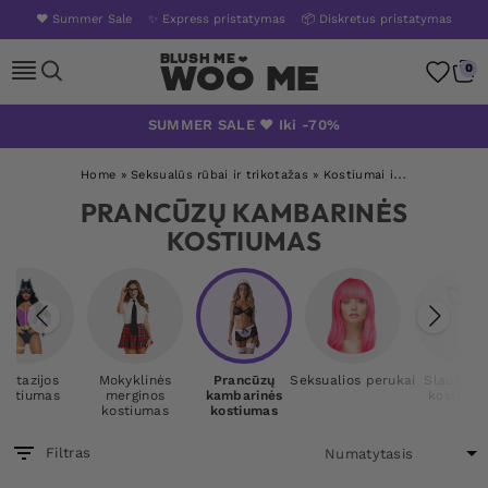
❤️ Summer Sale
✨ Express pristatymas
📦 Diskretus pristatymas
Woo Me
0
Skip
SUMMER SALE ❤️ Iki -70%
to
content
Home
»
Seksualūs rūbai ir trikotažas
»
Kostiumai ir vaidmenų žaidimas
PRANCŪZŲ KAMBARINĖS
KOSTIUMAS
antazijos
Mokyklinės
Prancūzų
Seksualios perukai
Slaugytoj
ostiumas
merginos
kambarinės
kostiuma
kostiumas
kostiumas
Filtras