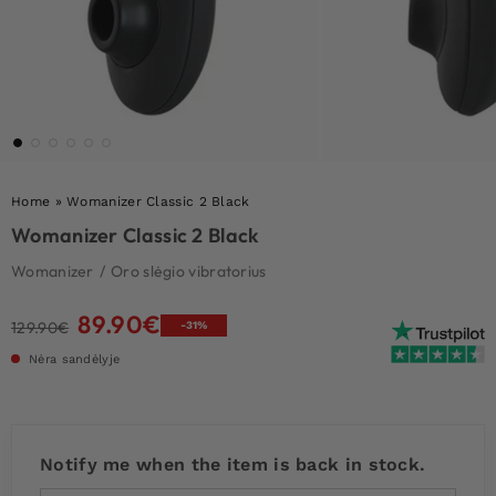
Home
»
Womanizer Classic 2 Black
Womanizer Classic 2 Black
Womanizer
/
Oro slėgio vibratorius
89.90
€
Original
Current
129.90
€
-31%
price
price
Nėra sandėlyje
was:
is:
129.90€.
89.90€.
Notify me when the item is back in stock.