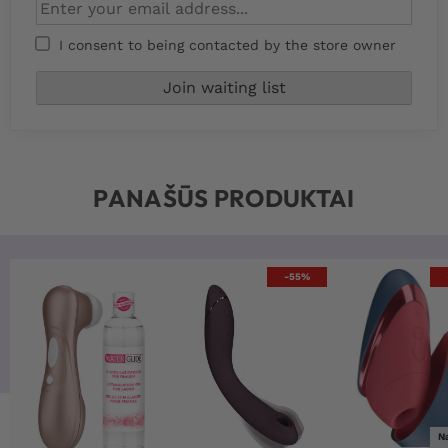
I consent to being contacted by the store owner
PANAŠŪS PRODUKTAI
-55%
N