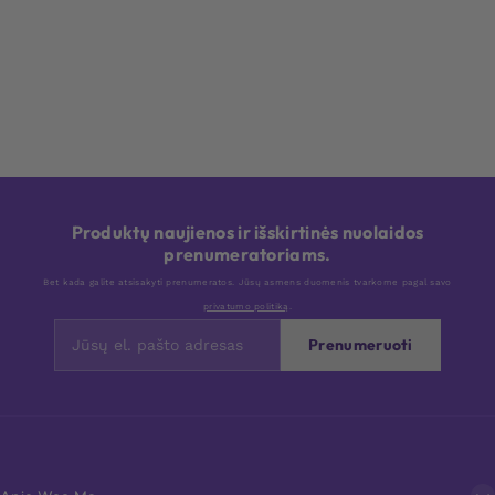
Produktų naujienos ir išskirtinės nuolaidos
prenumeratoriams.
Bet kada galite atsisakyti prenumeratos. Jūsų asmens duomenis tvarkome pagal savo
privatumo politiką
.
Prenumeruoti