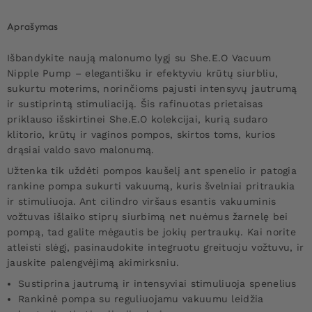
Aprašymas
Išbandykite naują malonumo lygį su She.E.O Vacuum
Nipple Pump – elegantišku ir efektyviu krūtų siurbliu,
sukurtu moterims, norinčioms pajusti intensyvų jautrumą
ir sustiprintą stimuliaciją. Šis rafinuotas prietaisas
priklauso išskirtinei She.E.O kolekcijai, kurią sudaro
klitorio, krūtų ir vaginos pompos, skirtos toms, kurios
drąsiai valdo savo malonumą.
Užtenka tik uždėti pompos kaušelį ant spenelio ir patogia
rankine pompa sukurti vakuumą, kuris švelniai pritraukia
ir stimuliuoja. Ant cilindro viršaus esantis vakuuminis
vožtuvas išlaiko stiprų siurbimą net nuėmus žarnelę bei
pompą, tad galite mėgautis be jokių pertraukų. Kai norite
atleisti slėgį, pasinaudokite integruotu greituoju vožtuvu, ir
jauskite palengvėjimą akimirksniu.
Sustiprina jautrumą ir intensyviai stimuliuoja spenelius
Rankinė pompa su reguliuojamu vakuumu leidžia