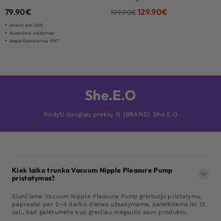
79.90
€
129.90
€
199.90
€
Įkrauti per USB
Nuotolinis valdymas
Neperšlampamas IPX7
She.E.O
Rodyti daugiau prekių iš {BRAND} She.E.O
Kiek laiko trunka Vacuum Nipple Pleasure Pump
pristatymas?
Siunčiame Vacuum Nipple Pleasure Pump greituoju pristatymu,
paprastai per 2–4 darbo dienas užsakymams, pateiktiems iki 12
val., kad galėtumėte kuo greičiau mėgautis savo produktu.