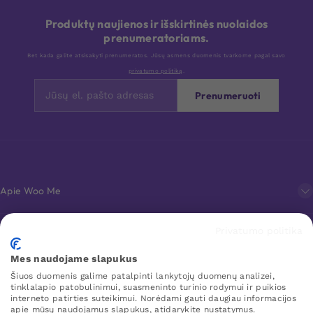
Produktų naujienos ir išskirtinės nuolaidos
prenumeratoriams.
Bet kada galite atsisakyti prenumeratos. Jūsų asmens duomenis tvarkome pagal savo
privatumo politiką
.
Prenumeruoti
Apie Woo Me
Privatumo politika
Klientų aptarnavimas
Mes naudojame slapukus
Šiuos duomenis galime patalpinti lankytojų duomenų analizei,
Mėgstamiausi
tinklalapio patobulinimui, suasmeninto turinio rodymui ir puikios
interneto patirties suteikimui. Norėdami gauti daugiau informacijos
apie mūsų naudojamus slapukus, atidarykite nustatymus.