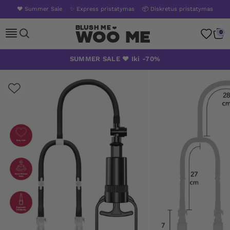
❤️ Summer Sale
✨ Express pristatymas
📦 Diskretus pristatymas
Woo Me
0
Skip
SUMMER SALE ❤️ Iki -70%
to
content