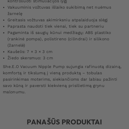
kontroliuoti stimuliacijos lygį
Vakuuminis vožtuvas išlaiko sukibimą net nuėmus
žarnelę
Greitasis vožtuvas akimirksniu atpalaiduoja slėgį
Paprasta naudoti tiek vienai, tiek su partneriu
Pagaminta iš saugių kūnui medžiagų: ABS plastiko
(rankinė pompa), polistireno (cilindrai) ir silikono
(žarnelė)
Kaušelis: 7 × 3 × 3 cm
Žiedo skersmuo: 3 cm
She.E.O Vacuum Nipple Pump sujungia rafinuotą dizainą,
komfortą ir tikslumą į vieną produktą – tobulas
pasirinkimas moterims, siekiančioms dar labiau pažinti
savo kūną ir paversti kiekvieną prisilietimą grynu
malonumu.
PANAŠŪS PRODUKTAI