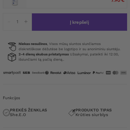
produkto
Į krepšelį
kiekis:
Vacuum
Nipple
Pleasure
Niekas nesužinos
, Visos mūsų siuntos siunčiamos
diskretiškose dėžutėse be logotipo ir su anoniminiu siuntėju.
Pump
2-4 dienų skubus pristatymas
Užsakymai, pateikti iki 12:00,
išsiunčiami tą pačią dieną..
Funkcijos
PREKĖS ŽENKLAS
PRODUKTO TIPAS
She.E.O
Krūties siurblys