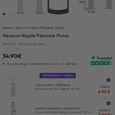
Home
»
Vacuum Nipple Pleasure Pump
Vacuum Nipple Pleasure Pump
She.E.O
/
Krūties siurblys
34.90
€
Yra sandėlyje, pristatymas per 2-4 dienas
NEPAMIRŠKITE PRIDĖTI
„TOYCLEANER“ PURŠKIKLIS
9.90
€
Antibacterial Toy Cleaner 150 ml
6.90
€
VANDENS PAGRINDO LUBRIKANTAS
12.90
€
Pure Lube Water-Based Lubricant 150 ml
7.90
€