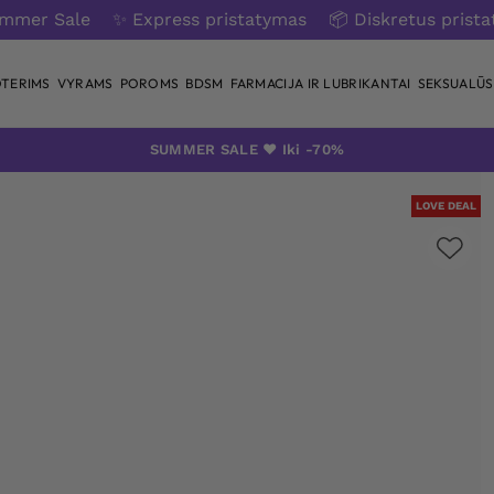
ummer Sale
✨ Express pristatymas
📦 Diskretus prist
TERIMS
VYRAMS
POROMS
BDSM
FARMACIJA IR LUBRIKANTAI
SEKSUALŪS 
SUMMER SALE ❤️ Iki -70%
LOVE DEAL