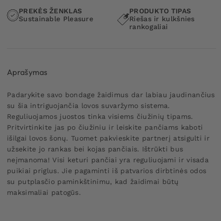
PREKĖS ŽENKLAS
PRODUKTO TIPAS
Sustainable Pleasure
Riešas ir kulkšnies
rankogaliai
Aprašymas
Padarykite savo bondage žaidimus dar labiau jaudinančius
su šia intriguojančia lovos suvaržymo sistema.
Reguliuojamos juostos tinka visiems čiužinių tipams.
Pritvirtinkite jas po čiužiniu ir leiskite pančiams kaboti
išilgai lovos šonų. Tuomet pakvieskite partnerį atsigulti ir
užsekite jo rankas bei kojas pančiais. Ištrūkti bus
neįmanoma! Visi keturi pančiai yra reguliuojami ir visada
puikiai priglus. Jie pagaminti iš patvarios dirbtinės odos
su putplasčio paminkštinimu, kad žaidimai būtų
maksimaliai patogūs.