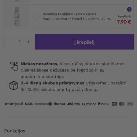
VANDENS PAGRINDO LUBRIKANTAS
12.90
€
Pure Lube Water-Based Lubricant 150 ml
7.90
€
produkto
Į krepšelį
kiekis:
Under
The
Niekas nesužinos
, Visos mūsų siuntos siunčiamos
Bed
diskretiškose dėžutėse be logotipo ir su
Restraint
anoniminiu siuntėju.
System
2-4 dienų skubus pristatymas
Užsakymai, pateikti
iki 12:00, išsiunčiami tą pačią dieną..
Funkcijos