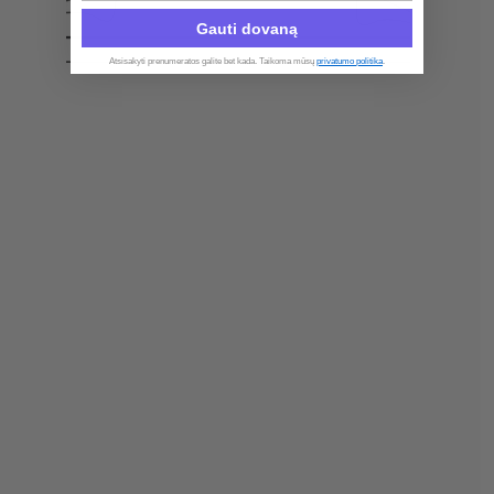
Gauti dovaną
Atsisakyti prenumeratos galite bet kada. Taikoma mūsų
privatumo politika
.​