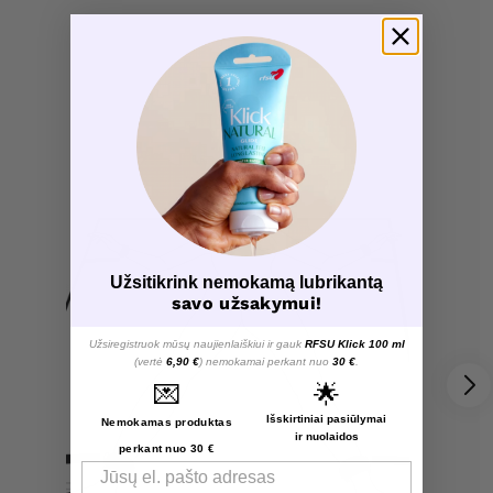
Užsitikrink nemokamą lubrikantą
savo užsakymui!
Užsiregistruok mūsų naujienlaiškiui ir gauk
RFSU Klick 100 ml
(vertė
6,90 €
) nemokamai perkant nuo
30 €
.
💌
🌟
Išskirtiniai pasiūlymai
Nemokamas produktas
ir nuolaidos
perkant nuo 30 €
Email