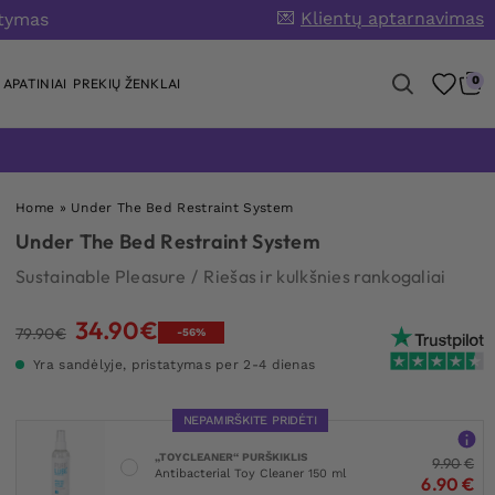
💌
Klientų aptarnavimas
atymas
0
APATINIAI
PREKIŲ ŽENKLAI
Home
»
Under The Bed Restraint System
Under The Bed Restraint System
Sustainable Pleasure
/
Riešas ir kulkšnies rankogaliai
34.90
€
Original
Current
79.90
€
-56%
price
price
Yra sandėlyje, pristatymas per 2-4 dienas
was:
is:
79.90€.
34.90€.
NEPAMIRŠKITE PRIDĖTI
„TOYCLEANER“ PURŠKIKLIS
9.90
€
Antibacterial Toy Cleaner 150 ml
6.90
€