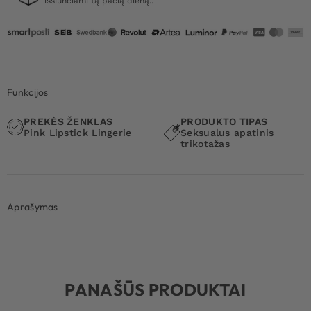
išsiunčiami tą pačią dieną..
Funkcijos
PREKĖS ŽENKLAS
PRODUKTO TIPAS
Pink Lipstick Lingerie
Seksualus apatinis
trikotažas
Aprašymas
PANAŠŪS PRODUKTAI