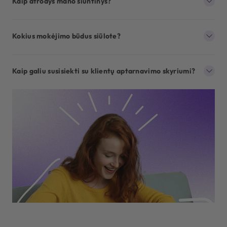
Kaip atrodys mano siuntinys?
Kokius mokėjimo būdus siūlote?
Kaip galiu susisiekti su klientų aptarnavimo skyriumi?