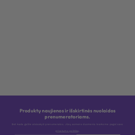
Produktų naujienos ir išskirtinės nuolaidos
prenumeratoriams.
Bet kada galite atsisakyti prenumeratos. Jūsų asmens duomenis tvarkome pagal savo
privatumo politiką
.