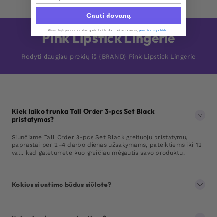
Gauti dovaną
Atsisakyti prenumeratos galite bet kada. Taikoma mūsų
privatumo politika
.​
Pink Lipstick Lingerie
Rodyti daugiau prekių iš {BRAND} Pink Lipstick Lingerie
Kiek laiko trunka Tall Order 3-pcs Set Black
pristatymas?
Siunčiame Tall Order 3-pcs Set Black greituoju pristatymu,
paprastai per 2–4 darbo dienas užsakymams, pateiktiems iki 12
val., kad galėtumėte kuo greičiau mėgautis savo produktu.
Kokius siuntimo būdus siūlote?