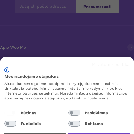
Prenumeruoti
Apie Woo Me
Privatumo politika
Klientų aptarnavimas
Mes naudojame slapukus
Šiuos duomenis galime patalpinti lankytojų duomenų analizei,
Mėgstamiausi
tinklalapio patobulinimui, suasmeninto turinio rodymui ir puikios
interneto patirties suteikimui. Norėdami gauti daugiau informacijos
apie mūsų naudojamus slapukus, atidarykite nustatymus.
WOO ME
Būtinas
Pasiekimas
Funkcinis
Reklama
Lithuania