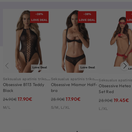
-28%
-38%
LOVE DEAL
LOVE DEAL
LO
Love Deal
Love Deal
Lo
S
eksualus apatinis trikotažas
S
eksualus apatinis trikotažas
Obsessive B113 Teddy
Obsessive Miamor Half-
Obsessive Hetea 
Black
bra
Set Red
17.90
€
17.90
€
24.90
€
28.90
€
19.45
€
28.90
€
M/L
S/M, L/XL
L/XL