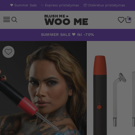
❤️ Summer Sale
✨ Express pristatymas
📦 Diskretus pristatymas
Woo Me
0
Skip
SUMMER SALE ❤️ Iki -70%
to
content