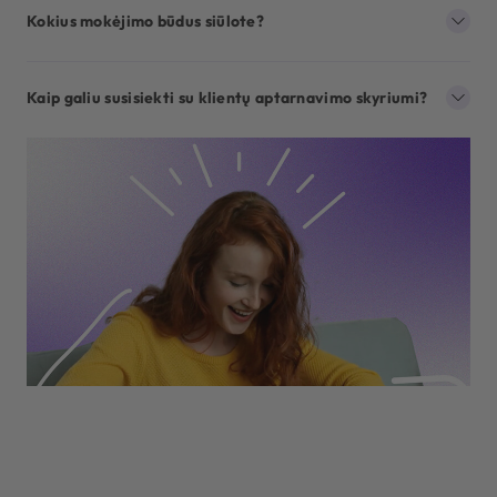
Kokius mokėjimo būdus siūlote?
Kaip galiu susisiekti su klientų aptarnavimo skyriumi?