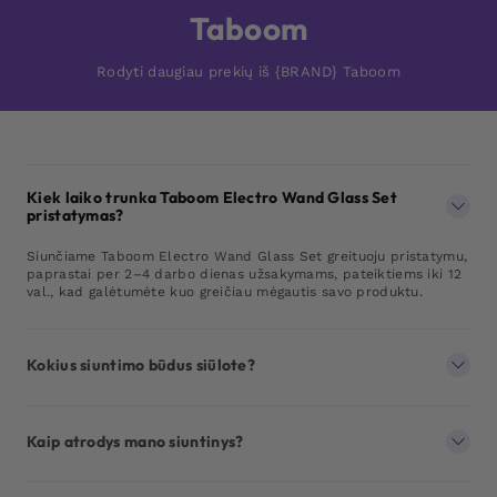
Taboom
Rodyti daugiau prekių iš {BRAND} Taboom
Kiek laiko trunka Taboom Electro Wand Glass Set
pristatymas?
Siunčiame Taboom Electro Wand Glass Set greituoju pristatymu,
paprastai per 2–4 darbo dienas užsakymams, pateiktiems iki 12
val., kad galėtumėte kuo greičiau mėgautis savo produktu.
Kokius siuntimo būdus siūlote?
Kaip atrodys mano siuntinys?