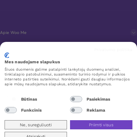
Apie Woo Me
Privatumo politika
Klientų aptarnavimas
Mes naudojame slapukus
Šiuos duomenis galime patalpinti lankytojų duomenų analizei,
Mėgstamiausi
tinklalapio patobulinimui, suasmeninto turinio rodymui ir puikios
interneto patirties suteikimui. Norėdami gauti daugiau informacijos
apie mūsų naudojamus slapukus, atidarykite nustatymus.
WOO ME
Būtinas
Pasiekimas
Funkcinis
Reklama
Lithuania
Ne, sureguliuoti
Priimti visus
Atsisakyti