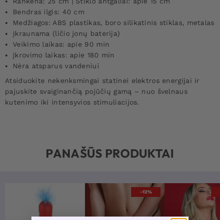
Rankena: 25 cm | Stiklo antgaliai: apie 15 cm
Bendras ilgis: 40 cm
Medžiagos: ABS plastikas, boro silikatinis stiklas, metalas
Įkraunama (ličio jonų baterija)
Veikimo laikas: apie 90 min
Įkrovimo laikas: apie 180 min
Nėra atsparus vandeniui
Atsiduokite nekenksmingai statinei elektros energijai ir
pajuskite svaiginančią pojūčių gamą – nuo švelnaus
kutenimo iki intensyvios stimuliacijos.
PANAŠŪS PRODUKTAI
-12%