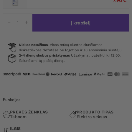
7.90
€
produkto
Į krepšelį
kiekis:
Taboom
Electro
Wand
Niekas nesužinos
, Visos mūsų siuntos siunčiamos
diskretiškose dėžutėse be logotipo ir su anoniminiu siuntėju.
Glass
2-4 dienų skubus pristatymas
Užsakymai, pateikti iki 12:00,
Set
išsiunčiami tą pačią dieną..
Funkcijos
PREKĖS ŽENKLAS
PRODUKTO TIPAS
Taboom
Elektro seksas
ILGIS