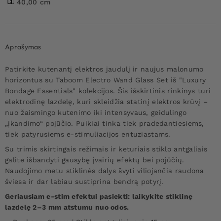
40,00 cm
Aprašymas
Patirkite kutenantį elektros jaudulį ir naujus malonumo
horizontus su Taboom Electro Wand Glass Set iš "Luxury
Bondage Essentials" kolekcijos. Šis išskirtinis rinkinys turi
elektrodinę lazdelę, kuri skleidžia statinį elektros krūvį –
nuo žaismingo kutenimo iki intensyvaus, geidulingo
„įkandimo“ pojūčio. Puikiai tinka tiek pradedantiesiems,
tiek patyrusiems e-stimuliacijos entuziastams.
Su trimis skirtingais režimais ir keturiais stiklo antgaliais
galite išbandyti gausybę įvairių efektų bei pojūčių.
Naudojimo metu stiklinės dalys švyti viliojančia raudona
šviesa ir dar labiau sustiprina bendrą potyrį.
Geriausiam e-stim efektui pasiekti: laikykite stiklinę
lazdelę 2–3 mm atstumu nuo odos.