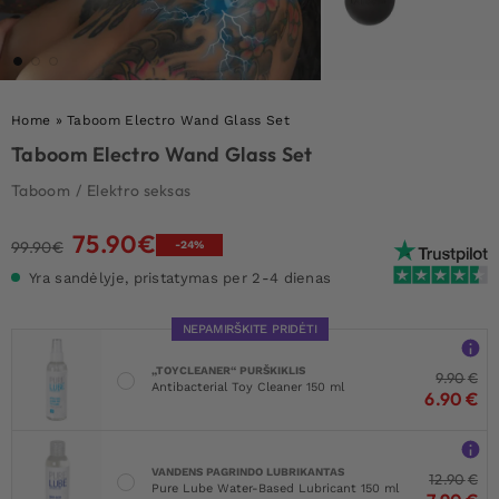
Home
»
Taboom Electro Wand Glass Set
Taboom Electro Wand Glass Set
Taboom
/
Elektro seksas
75.90
€
Original
Current
99.90
€
-24%
price
price
Yra sandėlyje, pristatymas per 2-4 dienas
was:
is:
99.90€.
75.90€.
NEPAMIRŠKITE PRIDĖTI
„TOYCLEANER“ PURŠKIKLIS
9.90
€
Antibacterial Toy Cleaner 150 ml
6.90
€
VANDENS PAGRINDO LUBRIKANTAS
12.90
€
Pure Lube Water-Based Lubricant 150 ml