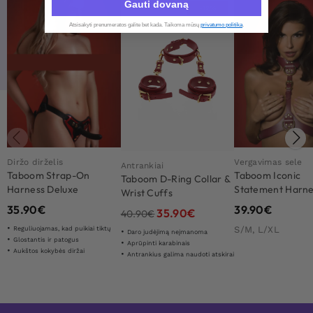
Gauti dovaną
-12%
Atsisakyti prenumeratos galite bet kada. Taikoma mūsų
privatumo politika
.​
Diržo dirželis
Vergavimas sele
Antrankiai
Taboom Strap-On
Taboom Iconic
Taboom D-Ring Collar &
Harness Deluxe
Statement Harne
Wrist Cuffs
35.90
€
39.90
€
35.90
€
40.90
€
S/M, L/XL
Reguliuojamas, kad puikiai tiktų
Daro judėjimą neįmanoma
Glostantis ir patogus
Aprūpinti karabinais
Aukštos kokybės diržai
Antrankius galima naudoti atskirai