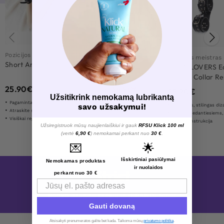
Love Deal
Pozicijos meistras
Pozicijos meistras
Pozicijos meistras
Short Arms Restraint
Fetish Submisive Open
TOYZ4LOVERS E
Leg Set
Cuffs + Collar Re
25.90
€
34.90
€
49.90
€
25.90
€
Užsitikrink nemokamą lubrikantą
Pagaminta iš tvirtos sintetinės odos ir metalo
Sukurtas maksimaliam komfortui
savo užsakymui!
Išskirtinis, stilingas di
Atraskite savo giliausias fantazijas
Visiškai reguliuojama BDSM konstrukcija
Tiek pradedantiesiems, tiek 
Visiškai reguliuojama
Antrankius galima naudoti atskirai
Tvirta konstrukcija
Užsiregistruok mūsų naujienlaiškiui ir gauk
RFSU Klick 100 ml
(vertė
6,90 €
) nemokamai perkant nuo
30 €
.
💌
🌟
Išskirtiniai pasiūlymai
Nemokamas produktas
ir nuolaidos
Strict
perkant nuo 30 €
Email
Rodyti daugiau prekių iš {BRAND} Strict
Gauti dovaną
Atsisakyti prenumeratos galite bet kada. Taikoma mūsų
privatumo politika
.​