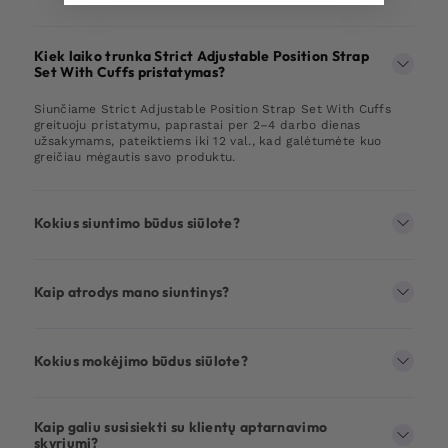
Kiek laiko trunka Strict Adjustable Position Strap
Set With Cuffs pristatymas?
Siunčiame Strict Adjustable Position Strap Set With Cuffs
greituoju pristatymu, paprastai per 2–4 darbo dienas
užsakymams, pateiktiems iki 12 val., kad galėtumėte kuo
greičiau mėgautis savo produktu.
Kokius siuntimo būdus siūlote?
Kaip atrodys mano siuntinys?
Kokius mokėjimo būdus siūlote?
Kaip galiu susisiekti su klientų aptarnavimo
skyriumi?