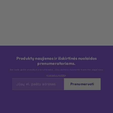
Produktų naujienos ir išskirtinės nuolaidos
prenumeratoriams.
Bet kada galite atsisakyti prenumeratos. Jūsų asmens duomenis tvarkome pagal savo
privatumo politiką
.
Prenumeruoti