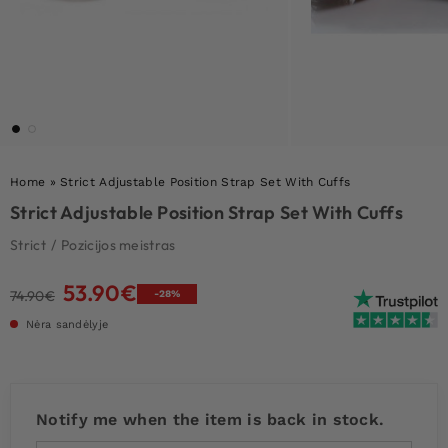
Home
»
Strict Adjustable Position Strap Set With Cuffs
Strict Adjustable Position Strap Set With Cuffs
Strict
/
Pozicijos meistras
53.90
€
Original
Current
74.90
€
-28%
price
price
Nėra sandėlyje
was:
is:
74.90€.
53.90€.
Notify me when the item is back in stock.