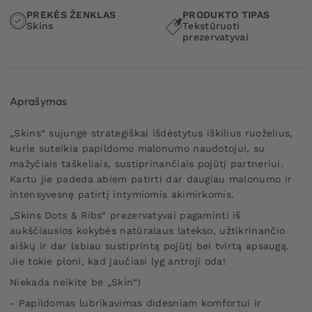
PREKĖS ŽENKLAS
PRODUKTO TIPAS
Skins
Tekstūruoti
prezervatyvai
Aprašymas
„Skins“ sujungė strategiškai išdėstytus iškilius ruoželius,
kurie suteikia papildomo malonumo naudotojui, su
mažyčiais taškeliais, sustiprinančiais pojūtį partneriui.
Kartu jie padeda abiem patirti dar daugiau malonumo ir
intensyvesnę patirtį intymiomis akimirkomis.
„Skins Dots & Ribs“ prezervatyvai pagaminti iš
aukščiausios kokybės natūralaus latekso, užtikrinančio
aiškų ir dar labiau sustiprintą pojūtį bei tvirtą apsaugą.
Jie tokie ploni, kad jaučiasi lyg antroji oda!
Niekada neikite be „Skin“!
- Papildomas lubrikavimas didesniam komfortui ir