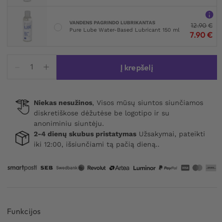
VANDENS PAGRINDO LUBRIKANTAS
12.90
€
Pure Lube Water-Based Lubricant 150 ml
7.90
€
produkto
Į krepšelį
kiekis:
Skins
Dots
Niekas nesužinos
, Visos mūsų siuntos siunčiamos
&
diskretiškose dėžutėse be logotipo ir su
Ribs
anoniminiu siuntėju.
Condoms
2-4 dienų skubus pristatymas
Užsakymai, pateikti
16-
iki 12:00, išsiunčiami tą pačią dieną..
pack
Funkcijos