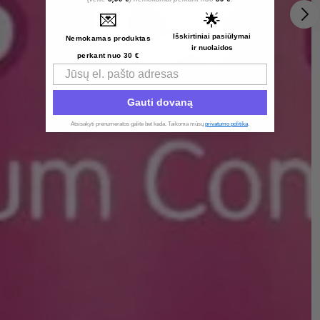
💌
🌟
Išskirtiniai pasiūlymai
Nemokamas produktas
ir nuolaidos
perkant nuo 30 €
Email
Gauti dovaną
Atsisakyti prenumeratos galite bet kada. Taikoma mūsų
privatumo politika
.​