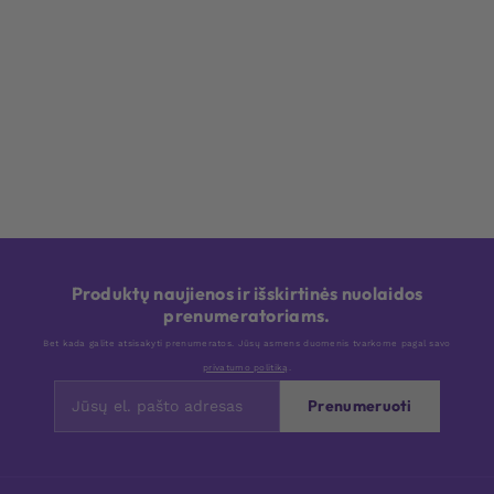
Produktų naujienos ir išskirtinės nuolaidos
prenumeratoriams.
Bet kada galite atsisakyti prenumeratos. Jūsų asmens duomenis tvarkome pagal savo
privatumo politiką
.
Prenumeruoti