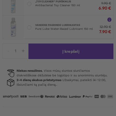
„TOYCLEANER“ PURŠKIKLIS
9.90
€
Antibacterial Toy Cleaner 150 ml
6.90
€
VANDENS PAGRINDO LUBRIKANTAS
12.90
€
Pure Lube Water-Based Lubricant 150 ml
7.90
€
produkto
Į krepšelį
kiekis:
Shredded
Racer
Back
Niekas nesužinos
, Visos mūsų siuntos siunčiamos
diskretiškose dėžutėse be logotipo ir su anoniminiu siuntėju.
Thong
2-4 dienų skubus pristatymas
Užsakymai, pateikti iki 12:00,
Bodysuit
išsiunčiami tą pačią dieną..
Pink