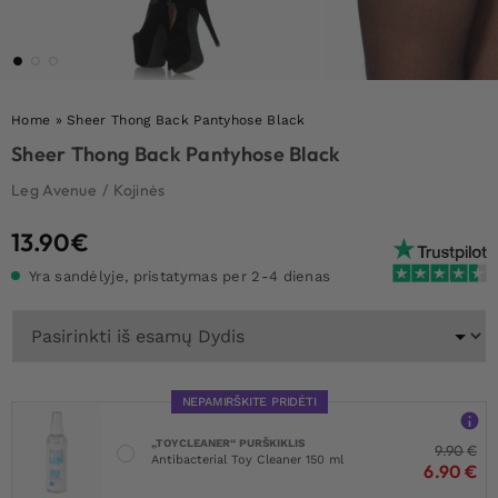
Home
»
Sheer Thong Back Pantyhose Black
Sheer Thong Back Pantyhose Black
Leg Avenue
/
Kojinės
13.90
€
Yra sandėlyje, pristatymas per 2-4 dienas
NEPAMIRŠKITE PRIDĖTI
„TOYCLEANER“ PURŠKIKLIS
9.90
€
Antibacterial Toy Cleaner 150 ml
6.90
€