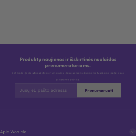
Produktų naujienos ir išskirtinės nuolaidos
prenumeratoriams.
Bet kada galite atsisakyti prenumeratos. Jūsų asmens duomenis tvarkome pagal savo
privatumo politiką
.
Prenumeruoti
Apie Woo Me