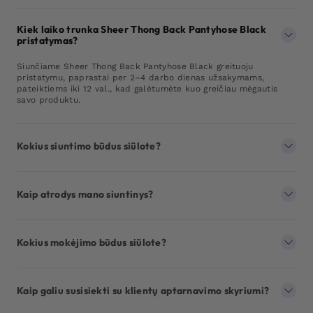
Kiek laiko trunka Sheer Thong Back Pantyhose Black
pristatymas?
Siunčiame Sheer Thong Back Pantyhose Black greituoju
pristatymu, paprastai per 2–4 darbo dienas užsakymams,
pateiktiems iki 12 val., kad galėtumėte kuo greičiau mėgautis
savo produktu.
Kokius siuntimo būdus siūlote?
Kaip atrodys mano siuntinys?
Kokius mokėjimo būdus siūlote?
Kaip galiu susisiekti su klientų aptarnavimo skyriumi?