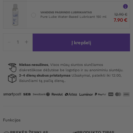
VANDENS PAGRINDO LUBRIKANTAS
12.90
€
Pure Lube Water-Based Lubricant 150 ml
7.90
€
produkto
Į krepšelį
kiekis:
Sheer
Thong
Back
Niekas nesužinos
, Visos mūsų siuntos siunčiamos
diskretiškose dėžutėse be logotipo ir su anoniminiu siuntėju.
Pantyhose
2-4 dienų skubus pristatymas
Užsakymai, pateikti iki 12:00,
Black
išsiunčiami tą pačią dieną..
Funkcijos
PREKĖS ŽENKLAS
PRODUKTO TIPAS