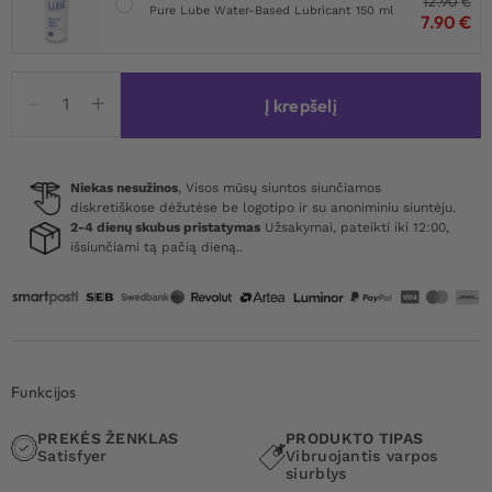
12.90
€
Pure Lube Water-Based Lubricant 150 ml
7.90
€
produkto
Į krepšelį
kiekis:
Satisfyer
Perfect
Pair
Niekas nesužinos
, Visos mūsų siuntos siunčiamos
diskretiškose dėžutėse be logotipo ir su anoniminiu siuntėju.
1
2-4 dienų skubus pristatymas
Užsakymai, pateikti iki 12:00,
Black
išsiunčiami tą pačią dieną..
Funkcijos
PREKĖS ŽENKLAS
PRODUKTO TIPAS
Satisfyer
Vibruojantis varpos
siurblys