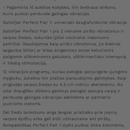
- Pagaminta iš aukštos kokybės, itin švelnaus silikono,
kuris puikiai perduoda galingas vibracijas
Satisfyer Perfect Pair 1: universali daugiafunkcinė vibracija
Satisfyer Perfect Pair 1 yra 2 viename piršto vibratorius ir
varpos žiedas, sukurtas lyčiai neutraliai malonumo
patirčiai. Naudojamas kaip piršto vibratorius, jis švelniai
apgaubia klitorį ar kitas erogenines zonas keturiomis
pailgomis silikoninėmis galiukais, užtikrinančiais intensyvią
ir tikslią stimuliaciją.
12 vibracijos programų, kurias patogiai perjungsite įjungimo
mygtuku, suteikia itin plačias panaudojimo galimybes. Kaip
prigludęs varpos žiedas su 4,5 cm vidiniu skersmeniu, šis
odai draugiško silikono gaminys patogiai apsupa varpą ir
perduoda galingas vibracijas sėklidėms ar partnerio
jautrioms vietoms.
Dėl žiedo lankstumo anga lengvai prisitaiko prie įvairių
varpos dydžių arba gali būti užmaunama ant pirštų.
Kompaktiškas Perfect Pair 1 dydis puikiai tinka kelionėms,