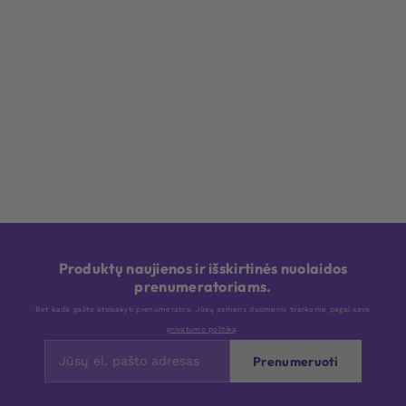
Produktų naujienos ir išskirtinės nuolaidos
prenumeratoriams.
Bet kada galite atsisakyti prenumeratos. Jūsų asmens duomenis tvarkome pagal savo
privatumo politiką
.
Prenumeruoti