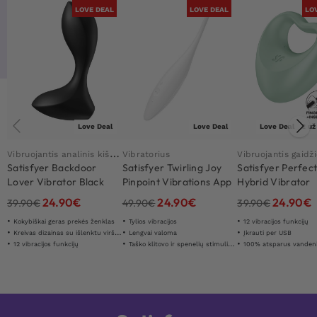
LOVE DEAL
LOVE DEAL
LO
Love Deal
Love Deal
Love Deal
2 už
V
ibruojantis analinis kištukas
Vibratorius
Vibruojantis gaidž
Satisfyer Backdoor
Satisfyer Twirling Joy
Satisfyer Perfect
Lover Vibrator Black
Pinpoint Vibrations App
Hybrid Vibrator
Control
24.90
€
24.90
€
24.90
€
39.90
€
49.90
€
39.90
€
Kokybiškai geras prekės ženklas
Tylios vibracijos
12 vibracijos funkcijų
Kreivas dizainas su išlenktu viršumi
Lengvai valoma
Įkrauti per USB
12 vibracijos funkcijų
Taško klitovo ir spenelių stimuliavimas
100% atsparus vandeni