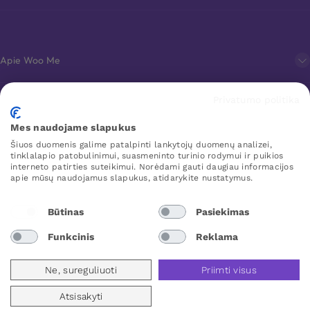
Apie Woo Me
Privatumo politika
Klientų aptarnavimas
Mes naudojame slapukus
Šiuos duomenis galime patalpinti lankytojų duomenų analizei,
Mėgstamiausi
tinklalapio patobulinimui, suasmeninto turinio rodymui ir puikios
interneto patirties suteikimui. Norėdami gauti daugiau informacijos
apie mūsų naudojamus slapukus, atidarykite nustatymus.
WOO ME
Būtinas
Pasiekimas
Funkcinis
Reklama
Lithuania
Ne, sureguliuoti
Priimti visus
Atsisakyti