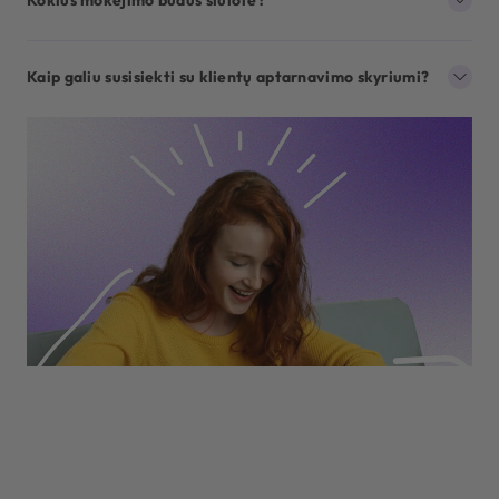
Kokius mokėjimo būdus siūlote?
Kaip galiu susisiekti su klientų aptarnavimo skyriumi?