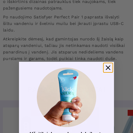
o išskirtinis dizainas patrauklus tiek naujokams, tiek
pažengusiems naudotojams.
Po naudojimo Satisfyer Perfect Pair 1 paprasta išvalyti
šiltu vandeniu ir švelniu muilu bei įkrauti įprastu USB-C
laidu.
Atkreipkite dėmesį, kad gamintojas nurodo šį žaislą kaip
atsparų vandeniui, tačiau jis netinkamas naudoti visiškai
panardinus į vandenį. Jis atsparus nedideliems vandens
purslams ir garams, todėl puikiai tinka naudoti duše.
PANAŠŪS PRODUKTAI
-42%
-36%