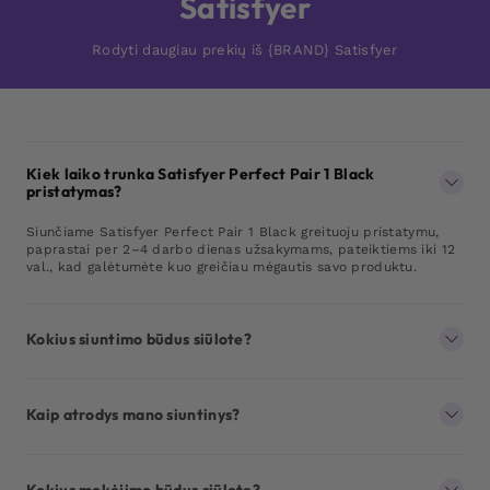
Satisfyer
Rodyti daugiau prekių iš {BRAND} Satisfyer
Kiek laiko trunka Satisfyer Perfect Pair 1 Black
pristatymas?
Siunčiame Satisfyer Perfect Pair 1 Black greituoju pristatymu,
paprastai per 2–4 darbo dienas užsakymams, pateiktiems iki 12
val., kad galėtumėte kuo greičiau mėgautis savo produktu.
Kokius siuntimo būdus siūlote?
Kaip atrodys mano siuntinys?