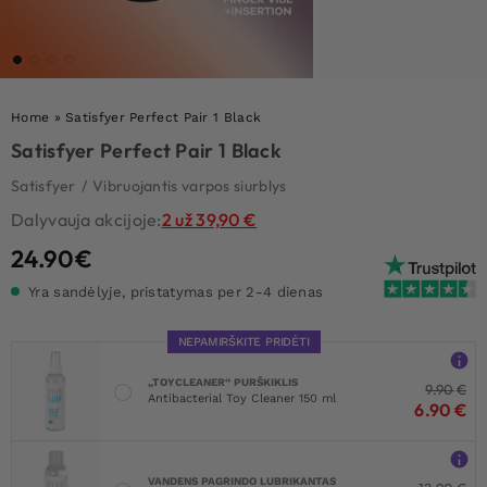
Home
»
Satisfyer Perfect Pair 1 Black
Satisfyer Perfect Pair 1 Black
Satisfyer
/
Vibruojantis varpos siurblys
Dalyvauja akcijoje:
2 už 39,90 €
24.90
€
Yra sandėlyje, pristatymas per 2-4 dienas
NEPAMIRŠKITE PRIDĖTI
„TOYCLEANER“ PURŠKIKLIS
9.90
€
Antibacterial Toy Cleaner 150 ml
6.90
€
VANDENS PAGRINDO LUBRIKANTAS