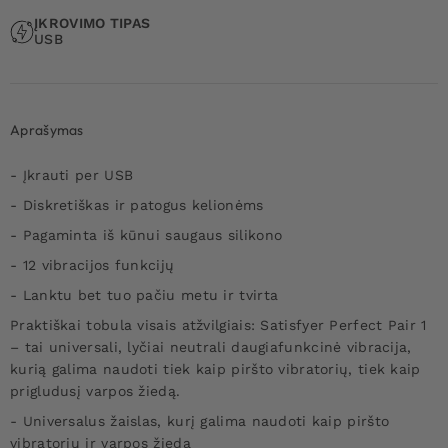
ĮKROVIMO TIPAS
USB
Aprašymas
- Įkrauti per USB
- Diskretiškas ir patogus kelionėms
- Pagaminta iš kūnui saugaus silikono
- 12 vibracijos funkcijų
- Lanktu bet tuo pačiu metu ir tvirta
Praktiškai tobula visais atžvilgiais: Satisfyer Perfect Pair 1
– tai universali, lyčiai neutrali daugiafunkcinė vibracija,
kurią galima naudoti tiek kaip piršto vibratorių, tiek kaip
prigludusį varpos žiedą.
- Universalus žaislas, kurį galima naudoti kaip piršto
vibratorių ir varpos žiedą