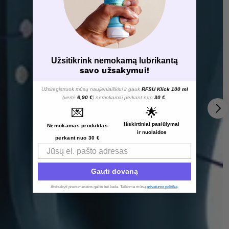
Užsitikrink nemokamą lubrikantą
savo užsakymui!
Užsiregistruok mūsų naujienlaiškiui ir gauk
RFSU Klick 100 ml
(vertė
6,90 €
) nemokamai perkant nuo
30 €
.
💌
🌟
Išskirtiniai pasiūlymai
Nemokamas produktas
ir nuolaidos
perkant nuo 30 €
Email
Gauti dovaną
Atsisakyti prenumeratos galite bet kada. Taikoma mūsų
privatumo politika
.​