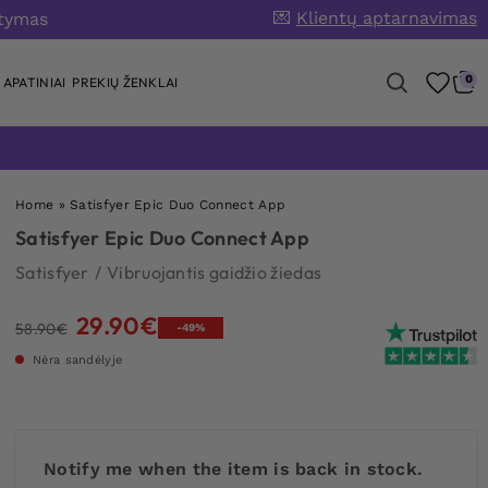
💌
Klientų aptarnavimas
atymas
0
APATINIAI
PREKIŲ ŽENKLAI
Home
»
Satisfyer Epic Duo Connect App
Satisfyer Epic Duo Connect App
Satisfyer
/
Vibruojantis gaidžio žiedas
29.90
€
Original
Current
58.90
€
-49%
price
price
Nėra sandėlyje
was:
is:
58.90€.
29.90€.
Notify me when the item is back in stock.