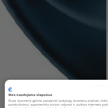
Privatumo
Mes naudojame slapukus
Šiuos duomenis galime patalpinti lankytojų duomenų analizei, tinkl
patobulinimui, suasmeninto turinio rodymui ir puikios interneto pati