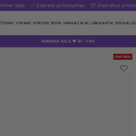
ummer Sale
✨ Express pristatymas
📦 Diskretus prist
TERIMS
VYRAMS
POROMS
BDSM
FARMACIJA IR LUBRIKANTAI
SEKSUALŪS 
SUMMER SALE ❤️ Iki -70%
LOVE DEAL