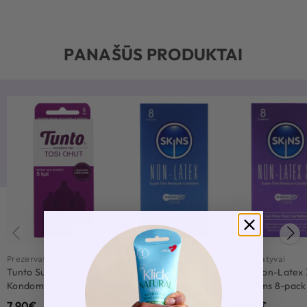
PANAŠŪS PRODUKTAI
Naujiena
Prezervatyvai
Prezervatyvai
Prezervatyvai
Tunto Supertunna
Skins Non-Latex
Skins Non-Latex
Kondomer 5-pack
Condoms 8-pack
Condoms 8-pack
7.90
€
9.90
€
10.90
€