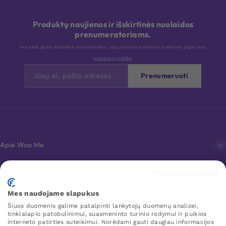
Produktų naujienos ir išskirtinės nuolaidos
prenumeratoriams.
Bet kada galite atsisakyti prenumeratos. Jūsų asmens duomenis tvarkome pagal savo
privatumo politiką
.
Prenumeruoti
Apie Woo Me
Privatumo politika
Klientų aptarnavimas
Mes naudojame slapukus
Šiuos duomenis galime patalpinti lankytojų duomenų analizei,
Mėgstamiausi
tinklalapio patobulinimui, suasmeninto turinio rodymui ir puikios
interneto patirties suteikimui. Norėdami gauti daugiau informacijos