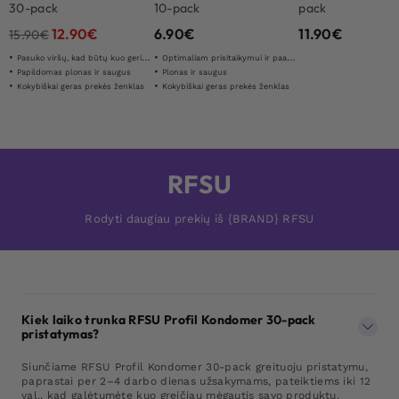
30-pack
10-pack
pack
12.90
€
6.90
€
11.90
€
15.90
€
Pasuko viršų, kad būtų kuo geriau ir padidėjęs jausmas
Optimaliam prisitaikymui ir paaštrintam jausmui
Papildomas plonas ir saugus
Plonas ir saugus
Kokybiškai geras prekės ženklas
Kokybiškai geras prekės ženklas
RFSU
Rodyti daugiau prekių iš {BRAND} RFSU
Kiek laiko trunka RFSU Profil Kondomer 30-pack
pristatymas?
Siunčiame RFSU Profil Kondomer 30-pack greituoju pristatymu,
paprastai per 2–4 darbo dienas užsakymams, pateiktiems iki 12
val., kad galėtumėte kuo greičiau mėgautis savo produktu.