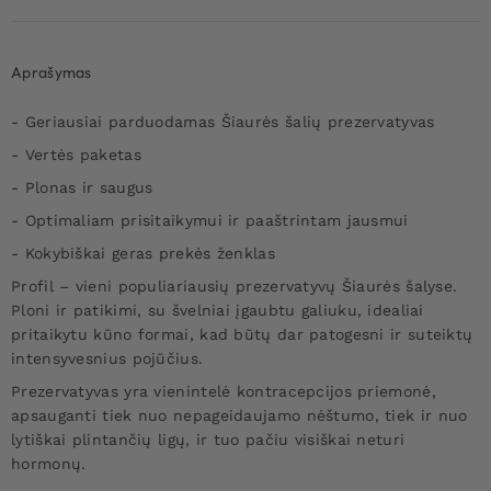
Aprašymas
- Geriausiai parduodamas Šiaurės šalių prezervatyvas
- Vertės paketas
- Plonas ir saugus
- Optimaliam prisitaikymui ir paaštrintam jausmui
- Kokybiškai geras prekės ženklas
Profil – vieni populiariausių prezervatyvų Šiaurės šalyse.
Ploni ir patikimi, su švelniai įgaubtu galiuku, idealiai
pritaikytu kūno formai, kad būtų dar patogesni ir suteiktų
intensyvesnius pojūčius.
Prezervatyvas yra vienintelė kontracepcijos priemonė,
apsauganti tiek nuo nepageidaujamo nėštumo, tiek ir nuo
lytiškai plintančių ligų, ir tuo pačiu visiškai neturi
hormonų.