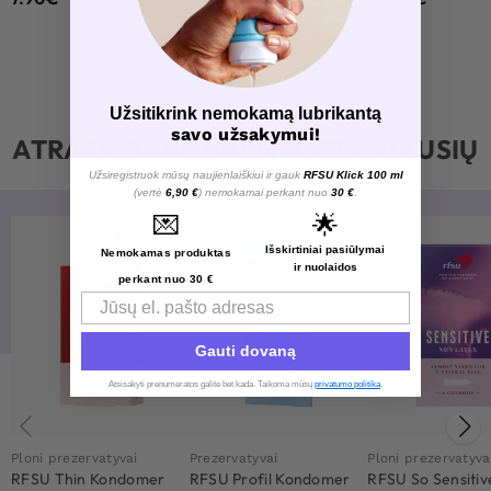
Užsitikrink nemokamą lubrikantą
savo užsakymui!
ATRASK DAUGIAU MĖGSTAMIAUSIŲ
Užsiregistruok mūsų naujienlaiškiui ir gauk
RFSU Klick 100 ml
(vertė
6,90 €
) nemokamai perkant nuo
30 €
.
💌
🌟
-19%
Išskirtiniai pasiūlymai
Nemokamas produktas
ir nuolaidos
perkant nuo 30 €
Email
Gauti dovaną
Atsisakyti prenumeratos galite bet kada. Taikoma mūsų
privatumo politika
.​
Ploni prezervatyvai
Prezervatyvai
Ploni prezervatyva
RFSU Thin Kondomer
RFSU Profil Kondomer
RFSU So Sensitiv