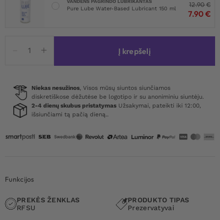
VANDENS PAGRINDO LUBRIKANTAS
12.90
€
Pure Lube Water-Based Lubricant 150 ml
7.90
€
produkto
Į krepšelį
kiekis:
RFSU
Profil
Kondomer
Niekas nesužinos
, Visos mūsų siuntos siunčiamos
diskretiškose dėžutėse be logotipo ir su anoniminiu siuntėju.
30-
2-4 dienų skubus pristatymas
Užsakymai, pateikti iki 12:00,
pack
išsiunčiami tą pačią dieną..
Funkcijos
PREKĖS ŽENKLAS
PRODUKTO TIPAS
RFSU
Prezervatyvai