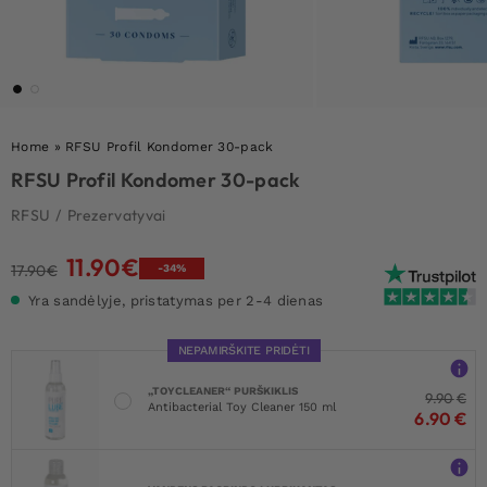
Home
»
RFSU Profil Kondomer 30-pack
RFSU Profil Kondomer 30-pack
RFSU
/
Prezervatyvai
11.90
€
Original
Current
17.90
€
-34%
price
price
Yra sandėlyje, pristatymas per 2-4 dienas
was:
is:
17.90€.
11.90€.
NEPAMIRŠKITE PRIDĖTI
„TOYCLEANER“ PURŠKIKLIS
9.90
€
Antibacterial Toy Cleaner 150 ml
6.90
€