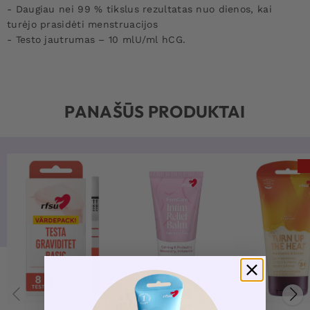
- Daugiau nei 99 % tikslus rezultatas nuo dienos, kai
turėjo prasidėti menstruacijos
- Testo jautrumas – 10 mlU/ml hCG.
PANAŠŪS PRODUKTAI