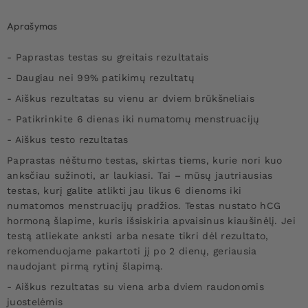
Aprašymas
- Paprastas testas su greitais rezultatais
- Daugiau nei 99% patikimų rezultatų
- Aiškus rezultatas su vienu ar dviem brūkšneliais
- Patikrinkite 6 dienas iki numatomų menstruacijų
- Aiškus testo rezultatas
Paprastas nėštumo testas, skirtas tiems, kurie nori kuo
anksčiau sužinoti, ar laukiasi. Tai – mūsų jautriausias
testas, kurį galite atlikti jau likus 6 dienoms iki
numatomos menstruacijų pradžios. Testas nustato hCG
hormoną šlapime, kuris išsiskiria apvaisinus kiaušinėlį. Jei
testą atliekate anksti arba nesate tikri dėl rezultato,
rekomenduojame pakartoti jį po 2 dienų, geriausia
naudojant pirmą rytinį šlapimą.
- Aiškus rezultatas su viena arba dviem raudonomis
juostelėmis