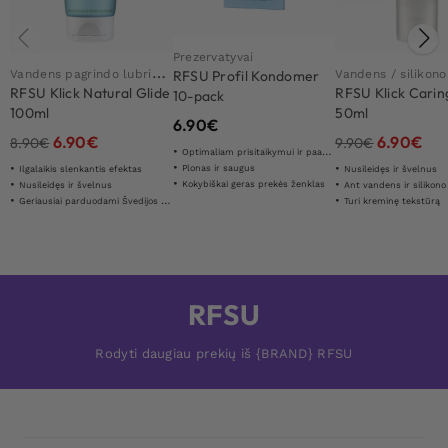
Prezervatyvai
V
andens pagrindo lubrikantas
Vandens / silikono
RFSU Profil Kondomer
RFSU Klick Natural Glide
RFSU Klick Carin
10-pack
100ml
50ml
6.90
€
6.90
€
6.90
€
8.90
€
9.90
€
Optimaliam prisitaikymui ir paaštrintam jausmui
Plonas ir saugus
Ilgalaikis slenkantis efektas
Nusileidęs ir švelnus
Kokybiškai geras prekės ženklas
Nusileidęs ir švelnus
Ant vandens ir silikono
Geriausiai parduodami Švedijos tepalai
Turi kreminę tekstūrą
RFSU
Rodyti daugiau prekių iš {BRAND} RFSU