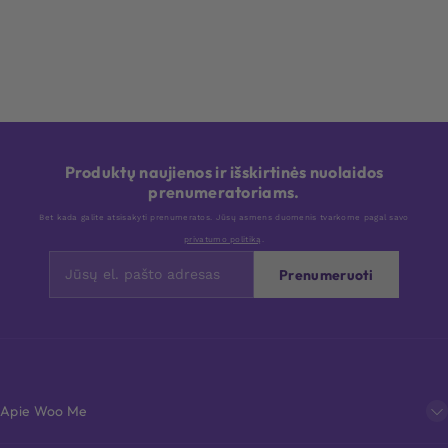
Produktų naujienos ir išskirtinės nuolaidos
prenumeratoriams.
Bet kada galite atsisakyti prenumeratos. Jūsų asmens duomenis tvarkome pagal savo
privatumo politiką
.
Prenumeruoti
Apie Woo Me