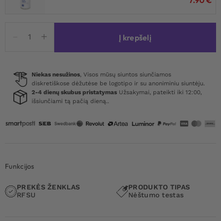
produkto
Į krepšelį
kiekis:
RFSU
Graviditetstest
Testa
Niekas nesužinos
, Visos mūsų siuntos siunčiamos
diskretiškose dėžutėse be logotipo ir su anoniminiu siuntėju.
Tidigt
2-4 dienų skubus pristatymas
Užsakymai, pateikti iki 12:00,
1st
išsiunčiami tą pačią dieną..
Funkcijos
PREKĖS ŽENKLAS
PRODUKTO TIPAS
RFSU
Nėštumo testas