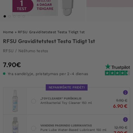
Home
»
RFSU Graviditetstest Testa Tidigt 1st
RFSU Graviditetstest Testa Tidigt 1st
RFSU
/
Nėštumo testas
7.90
€
Yra sandėlyje, pristatymas per 2-4 dienas
NEPAMIRŠKITE PRIDĖTI
„TOYCLEANER“ PURŠKIKLIS
9.90
€
Antibacterial Toy Cleaner 150 ml
6.90
€
VANDENS PAGRINDO LUBRIKANTAS
12.90
€
Pure Lube Water-Based Lubricant 150 ml
7.90
€