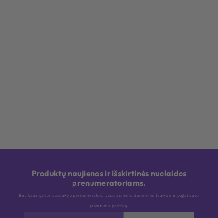
Produktų naujienos ir išskirtinės nuolaidos
prenumeratoriams.
Bet kada galite atsisakyti prenumeratos. Jūsų asmens duomenis tvarkome pagal savo
privatumo politiką
.