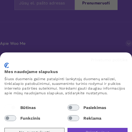
Prenumeruoti
Apie Woo Me
Privatumo politika
Klientų aptarnavimas
Mes naudojame slapukus
Šiuos duomenis galime patalpinti lankytojų duomenų analizei,
Mėgstamiausi
tinklalapio patobulinimui, suasmeninto turinio rodymui ir puikios
interneto patirties suteikimui. Norėdami gauti daugiau informacijos
apie mūsų naudojamus slapukus, atidarykite nustatymus.
WOO ME
Būtinas
Pasiekimas
Funkcinis
Reklama
Lithuania