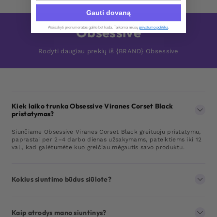
Gauti dovaną
Obsessive
Atsisakyti prenumeratos galite bet kada. Taikoma mūsų
privatumo politika
.​
Rodyti daugiau prekių iš {BRAND} Obsessive
Kiek laiko trunka Obsessive Viranes Corset Black
pristatymas?
Siunčiame Obsessive Viranes Corset Black greituoju pristatymu,
paprastai per 2–4 darbo dienas užsakymams, pateiktiems iki 12
val., kad galėtumėte kuo greičiau mėgautis savo produktu.
Kokius siuntimo būdus siūlote?
Kaip atrodys mano siuntinys?