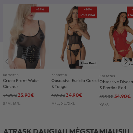
-24%
-30%
LOVE DEAL
LO
Love Deal
Lo
Korsetas
Korsetas
Korsetas
Croco Front Waist
Obsessive Euridia Corset
Obsessive Diyosa
Cincher
& Tanga
& Panties Red
33.90
€
34.90
€
44.90
€
49.90
€
34.90
€
59.90
€
S/M, M/L
M/L, XL/XXL
XS/S
ATRASK DAUGIAU MĖGSTAMIAUSIŲ