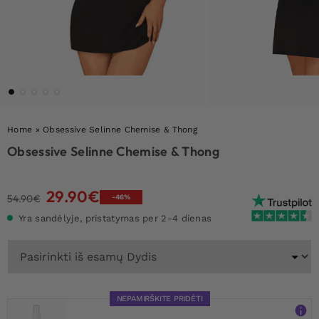
Home
»
Obsessive Selinne Chemise & Thong
Obsessive Selinne Chemise & Thong
29.90
€
Original
Current
54.90
€
-46%
price
price
Yra sandėlyje, pristatymas per 2-4 dienas
was:
is:
54.90€.
29.90€.
NEPAMIRŠKITE PRIDĖTI