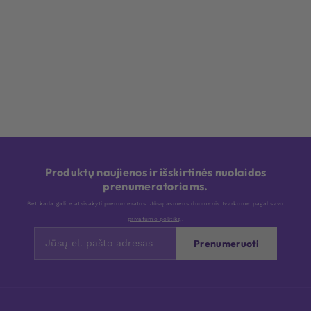
Produktų naujienos ir išskirtinės nuolaidos
prenumeratoriams.
Bet kada galite atsisakyti prenumeratos. Jūsų asmens duomenis tvarkome pagal savo
privatumo politiką
.
Prenumeruoti