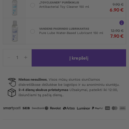
„TOYCLEANER“ PURŠKIKLIS
9.90
€
Antibacterial Toy Cleaner 150 ml
6.90
€
VANDENS PAGRINDO LUBRIKANTAS
12.90
€
Pure Lube Water-Based Lubricant 150 ml
7.90
€
produkto
Į krepšelį
kiekis:
Obsessive
Selinne
Chemise
Niekas nesužinos
, Visos mūsų siuntos siunčiamos
diskretiškose dėžutėse be logotipo ir su anoniminiu siuntėju.
&
2-4 dienų skubus pristatymas
Užsakymai, pateikti iki 12:00,
Thong
išsiunčiami tą pačią dieną..