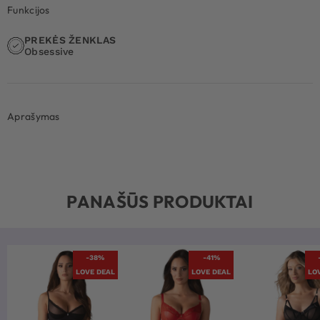
Funkcijos
PREKĖS ŽENKLAS
Obsessive
Aprašymas
PANAŠŪS PRODUKTAI
-38%
-41%
LOVE DEAL
LOVE DEAL
LO