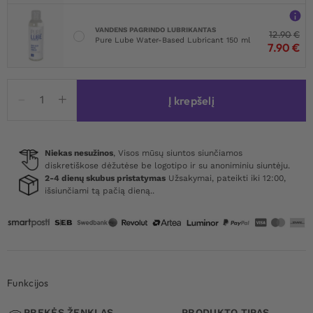
VANDENS PAGRINDO LUBRIKANTAS
12.90
€
Pure Lube Water-Based Lubricant 150 ml
7.90
€
produkto
Į krepšelį
kiekis:
Obsessive
Perisia
Babydoll
Niekas nesužinos
, Visos mūsų siuntos siunčiamos
diskretiškose dėžutėse be logotipo ir su anoniminiu siuntėju.
&
2-4 dienų skubus pristatymas
Užsakymai, pateikti iki 12:00,
Thong
išsiunčiami tą pačią dieną..
Funkcijos
PREKĖS ŽENKLAS
PRODUKTO TIPAS