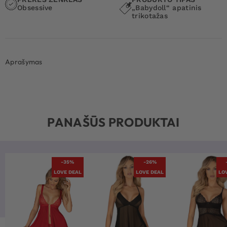
Obsessive
„Babydoll“ apatinis
trikotažas
Aprašymas
PANAŠŪS PRODUKTAI
-35%
-26%
LOVE DEAL
LOVE DEAL
LO