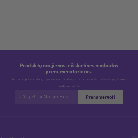
Produktų naujienos ir išskirtinės nuolaidos
prenumeratoriams.
Bet kada galite atsisakyti prenumeratos. Jūsų asmens duomenis tvarkome pagal savo
privatumo politiką
.
Prenumeruoti