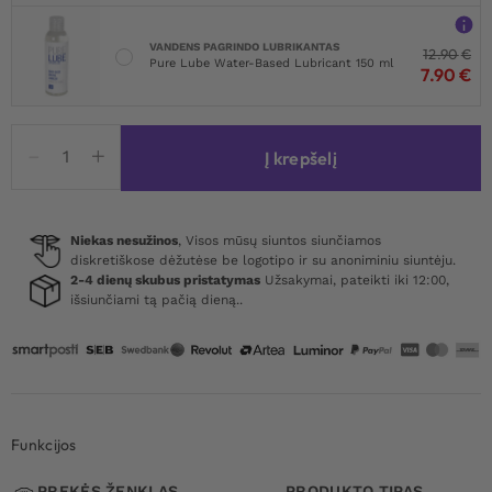
VANDENS PAGRINDO LUBRIKANTAS
12.90
€
Pure Lube Water-Based Lubricant 150 ml
7.90
€
produkto
Į krepšelį
kiekis:
Obsessive
Matildea
Garter
Niekas nesužinos
, Visos mūsų siuntos siunčiamos
diskretiškose dėžutėse be logotipo ir su anoniminiu siuntėju.
Belt
2-4 dienų skubus pristatymas
Užsakymai, pateikti iki 12:00,
Red
išsiunčiami tą pačią dieną..
Funkcijos
PREKĖS ŽENKLAS
PRODUKTO TIPAS