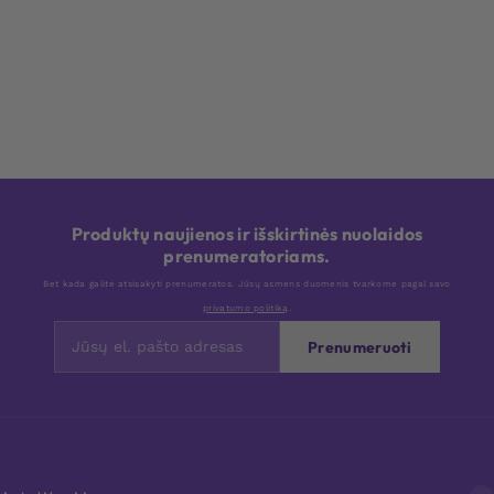
Produktų naujienos ir išskirtinės nuolaidos
prenumeratoriams.
Bet kada galite atsisakyti prenumeratos. Jūsų asmens duomenis tvarkome pagal savo
privatumo politiką
.
Prenumeruoti