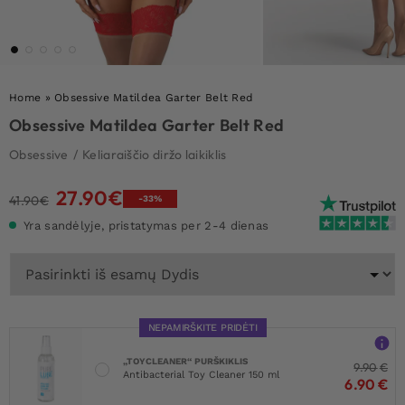
Home
»
Obsessive Matildea Garter Belt Red
Obsessive Matildea Garter Belt Red
Obsessive
/
Keliaraiščio diržo laikiklis
27.90
€
Original
Current
41.90
€
-33%
price
price
Yra sandėlyje, pristatymas per 2-4 dienas
was:
is:
41.90€.
27.90€.
NEPAMIRŠKITE PRIDĖTI
„TOYCLEANER“ PURŠKIKLIS
9.90
€
Antibacterial Toy Cleaner 150 ml
6.90
€