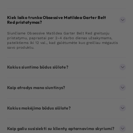
Kiek laiko trunka Obsessive Matildea Garter Belt
Red pristatymas?
Siunčiame Obsessive Matildea Garter Belt Red greituoju
pristatymu, paprastai per 2–4 darbo dienas užsakymams,
pateiktiems iki 12 val., kad galėtumėte kuo greičiau mėgautis
savo produktu.
Kokius siuntimo būdus siūlote?
Kaip atrodys mano siuntinys?
Kokius mokėjimo būdus siūlote?
Kaip galiu susisiekti su klientų aptarnavimo skyriumi?