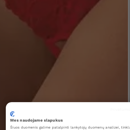
Privatumo
Mes naudojame slapukus
Šiuos duomenis galime patalpinti lankytojų duomenų analizei, tinkl