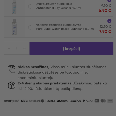
„TOYCLEANER“ PURŠKIKLIS
9.90
€
Antibacterial Toy Cleaner 150 ml
6.90
€
VANDENS PAGRINDO LUBRIKANTAS
12.90
€
Pure Lube Water-Based Lubricant 150 ml
7.90
€
produkto
Į krepšelį
kiekis:
Obsessive
Matildea
Niekas nesužinos
, Visos mūsų siuntos siunčiamos
2-
diskretiškose dėžutėse be logotipo ir su
pcs
anoniminiu siuntėju.
Crotchless
2-4 dienų skubus pristatymas
Užsakymai, pateikti
Set
iki 12:00, išsiunčiami tą pačią dieną..