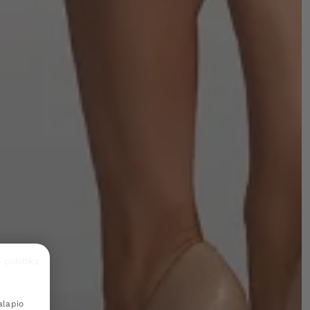
 politika
alapio