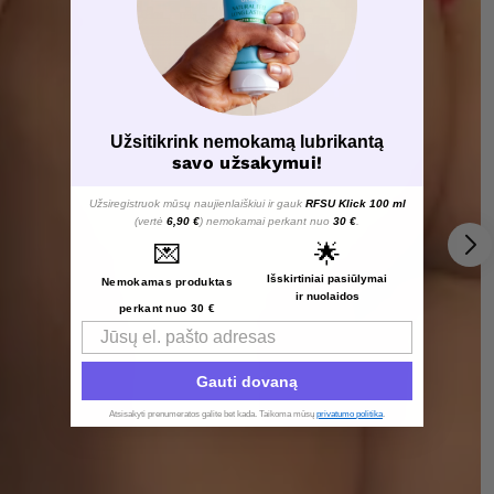
Užsitikrink nemokamą lubrikantą
savo užsakymui!
Užsiregistruok mūsų naujienlaiškiui ir gauk
RFSU Klick 100 ml
(vertė
6,90 €
) nemokamai perkant nuo
30 €
.
💌
🌟
Išskirtiniai pasiūlymai
Nemokamas produktas
ir nuolaidos
perkant nuo 30 €
Email
Gauti dovaną
Atsisakyti prenumeratos galite bet kada. Taikoma mūsų
privatumo politika
.​