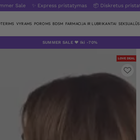
ummer Sale
✨ Express pristatymas
📦 Diskretus prist
TERIMS
VYRAMS
POROMS
BDSM
FARMACIJA IR LUBRIKANTAI
SEKSUALŪS 
SUMMER SALE ❤️ Iki -70%
LOVE DEAL