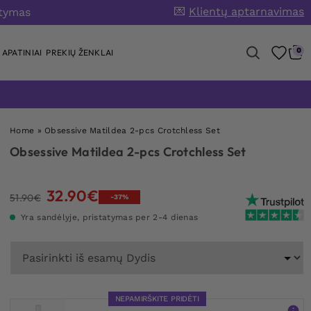
💌
Klientų aptarnavimas
atymas
0
APATINIAI
PREKIŲ ŽENKLAI
Home
»
Obsessive Matildea 2-pcs Crotchless Set
Obsessive Matildea 2-pcs Crotchless Set
32.90
€
Original
Current
51.90
€
-37%
price
price
Yra sandėlyje, pristatymas per 2-4 dienas
was:
is:
51.90€.
32.90€.
NEPAMIRŠKITE PRIDĖTI