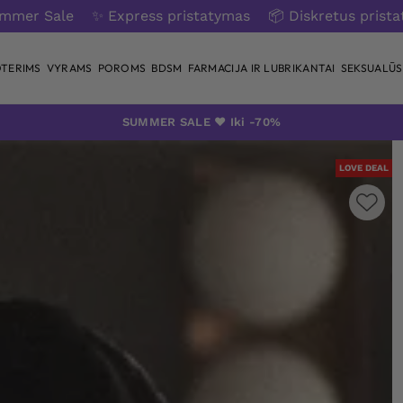
ummer Sale
✨ Express pristatymas
📦 Diskretus prist
TERIMS
VYRAMS
POROMS
BDSM
FARMACIJA IR LUBRIKANTAI
SEKSUALŪS 
SUMMER SALE ❤️ Iki -70%
LOVE DEAL