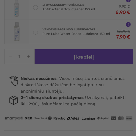
„TOYCLEANER“ PURŠKIKLIS
9.90
€
Antibacterial Toy Cleaner 150 ml
6.90
€
VANDENS PAGRINDO LUBRIKANTAS
12.90
€
Pure Lube Water-Based Lubricant 150 ml
7.90
€
produkto
Į krepšelį
kiekis:
Obsessive
Lune
Niekas nesužinos
, Visos mūsų siuntos siunčiamos
Bellis
diskretiškose dėžutėse be logotipo ir su
3-
anoniminiu siuntėju.
pcs
2-4 dienų skubus pristatymas
Užsakymai, pateikti
Crotchless
iki 12:00, išsiunčiami tą pačią dieną..
Set