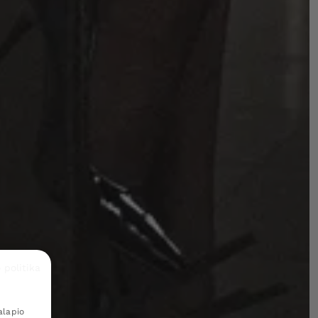
 politika
alapio