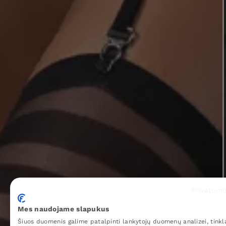
Privatumo
Mes naudojame slapukus
Šiuos duomenis galime patalpinti lankytojų duomenų analizei, tinkl