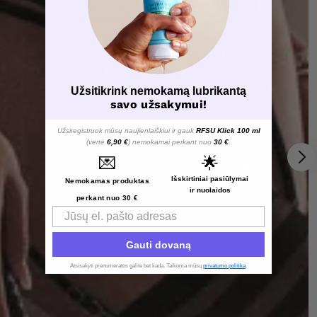
Užsitikrink nemokamą lubrikantą
savo užsakymui!
Užsiregistruok mūsų naujienlaiškiui ir gauk
RFSU Klick 100 ml
(vertė
6,90 €
) nemokamai perkant nuo
30 €
.
💌
🌟
Išskirtiniai pasiūlymai
Nemokamas produktas
ir nuolaidos
perkant nuo 30 €
Email
Gauti dovaną
Atsisakyti prenumeratos galite bet kada. Taikoma mūsų
privatumo politika
.​