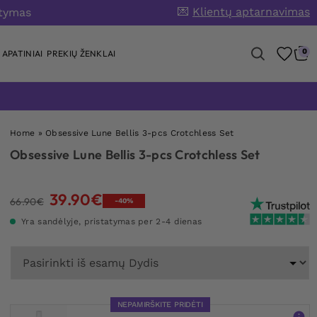
💌
Klientų aptarnavimas
atymas
0
APATINIAI
PREKIŲ ŽENKLAI
Home
»
Obsessive Lune Bellis 3-pcs Crotchless Set
Obsessive Lune Bellis 3-pcs Crotchless Set
39.90
€
Original
Current
66.90
€
-40%
price
price
Yra sandėlyje, pristatymas per 2-4 dienas
was:
is:
66.90€.
39.90€.
NEPAMIRŠKITE PRIDĖTI