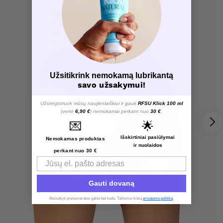
Užsitikrink nemokamą lubrikantą
savo užsakymui!
Užsiregistruok mūsų naujienlaiškiui ir gauk
RFSU Klick 100 ml
(vertė
6,90 €
) nemokamai perkant nuo
30 €
.
💌
🌟
Išskirtiniai pasiūlymai
Nemokamas produktas
ir nuolaidos
perkant nuo 30 €
Email
Gauti dovaną
Atsisakyti prenumeratos galite bet kada. Taikoma mūsų
privatumo politika
.​