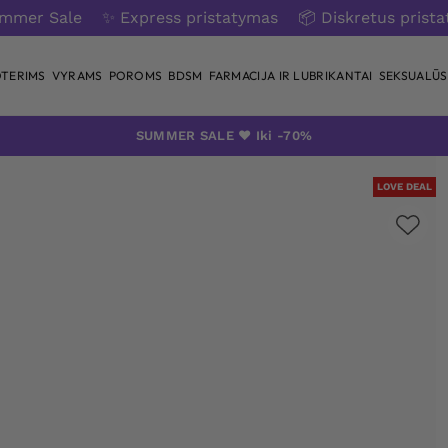
ummer Sale
✨ Express pristatymas
📦 Diskretus prist
TERIMS
VYRAMS
POROMS
BDSM
FARMACIJA IR LUBRIKANTAI
SEKSUALŪS 
SUMMER SALE ❤️ Iki -70%
LOVE DEAL