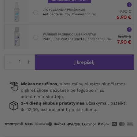
„TOYCLEANER“ PURŠKIKLIS
9.90
€
Antibacterial Toy Cleaner 150 ml
6.90
€
VANDENS PAGRINDO LUBRIKANTAS
12.90
€
Pure Lube Water-Based Lubricant 150 ml
7.90
€
produkto
Į krepšelį
kiekis:
Obsessive
Dagmarie
Niekas nesužinos
, Visos mūsų siuntos siunčiamos
Garter
diskretiškose dėžutėse be logotipo ir su
Panties
anoniminiu siuntėju.
Red
2-4 dienų skubus pristatymas
Užsakymai, pateikti
iki 12:00, išsiunčiami tą pačią dieną..