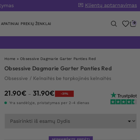
💌
Klientų aptarnavimas
atymas
0
APATINIAI
PREKIŲ ŽENKLAI
Home
»
Obsessive Dagmarie Garter Panties Red
Obsessive Dagmarie Garter Panties Red
Obsessive
/
Kelnaitės be tarpkojinės kelnaitės
21.90
€
31.90
€
Price
–
-31%
range:
Yra sandėlyje, pristatymas per 2-4 dienas
21.90€
through
31.90€
NEPAMIRŠKITE PRIDĖTI