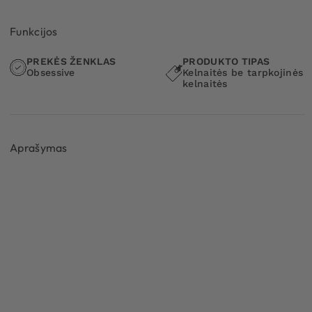
Funkcijos
PREKĖS ŽENKLAS
PRODUKTO TIPAS
Obsessive
Kelnaitės be tarpkojinės
kelnaitės
Aprašymas