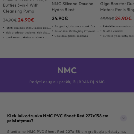
NMC Silicone Douche
Giga Booster Dua
Butties 3-in-1 With
Hydro Blast
Motors Penis Rin
Cleansing Pump
24.90
€
24.90
€
49.90
€
24.90
€
34.90
€
Banguota, briaunota struktūra
Pakelkite savo malonumą į 
Ištirti analinės stimuliacijos pasaulį
Kruopščiai išvalo jūsų intymias zonas
Dualūs varikliai
Tiek pradedantiesiems, tiek ekspertams
Odai draugiškas silikonas
Suteikia ypač kietą erek
Įperkamas paketas analinei stimuliacijai
NMC
Rodyti daugiau prekių iš {BRAND} NMC
Kiek laiko trunka NMC PVC Sheet Red 227x158 cm
pristatymas?
Siunčiame NMC PVC Sheet Red 227x158 cm greituoju pristatymu,