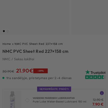
Home
»
NMC PVC Sheet Red 227×158 cm
NMC PVC Sheet Red 227×158 cm
NMC
/
Sekso lakštai
21.90
€
Original
Current
30.90
€
-29%
price
price
Yra sandėlyje, pristatymas per 2-4 dienas
was:
is:
30.90€.
21.90€.
NEPAMIRŠKITE PRIDĖTI
VANDENS PAGRINDO LUBRIKANTAS
12.90
€
Pure Lube Water-Based Lubricant 150 ml
7.90
€