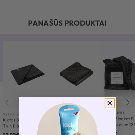
PANAŠŪS PRODUKTAI
Nemokamas pristatymas
Sekso lakštai
Sekso lakštai
Sekso lakštai
Splash Blanket F
Kiotos Bed Sheet Cover
Soft Vinyl Sheet 200 x
Black Medium 1
Thin Black 220 x 130 cm
230 cm
cm
75.90
€
22.90
€
25.90
€