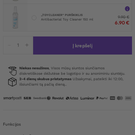
„TOYCLEANER“ PURŠKIKLIS
9.90
€
Antibacterial Toy Cleaner 150 ml
6.90
€
produkto
Į krepšelį
kiekis:
NMC
PVC
Sheet
Niekas nesužinos
, Visos mūsų siuntos siunčiamos
diskretiškose dėžutėse be logotipo ir su anoniminiu siuntėju.
Red
2-4 dienų skubus pristatymas
Užsakymai, pateikti iki 12:00,
227x158
išsiunčiami tą pačią dieną..
cm
Funkcijos