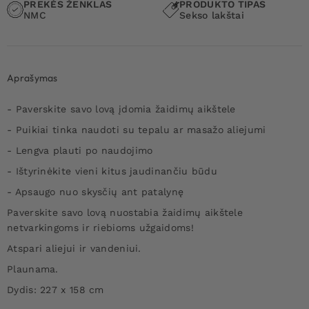
PREKĖS ŽENKLAS
PRODUKTO TIPAS
NMC
Sekso lakštai
Aprašymas
- Paverskite savo lovą įdomia žaidimų aikštele
- Puikiai tinka naudoti su tepalu ar masažo aliejumi
- Lengva plauti po naudojimo
- Ištyrinėkite vieni kitus jaudinančiu būdu
- Apsaugo nuo skysčių ant patalynę
Paverskite savo lovą nuostabia žaidimų aikštele
netvarkingoms ir riebioms užgaidoms!
Atspari aliejui ir vandeniui.
Plaunama.
Dydis: 227 x 158 cm