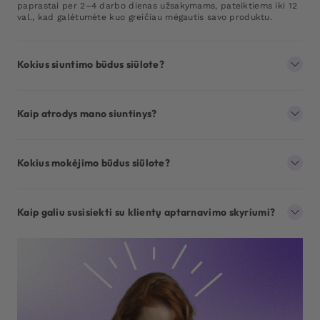
paprastai per 2–4 darbo dienas užsakymams, pateiktiems iki 12
val., kad galėtumėte kuo greičiau mėgautis savo produktu.
Kokius siuntimo būdus siūlote?
Kaip atrodys mano siuntinys?
Kokius mokėjimo būdus siūlote?
Kaip galiu susisiekti su klientų aptarnavimo skyriumi?