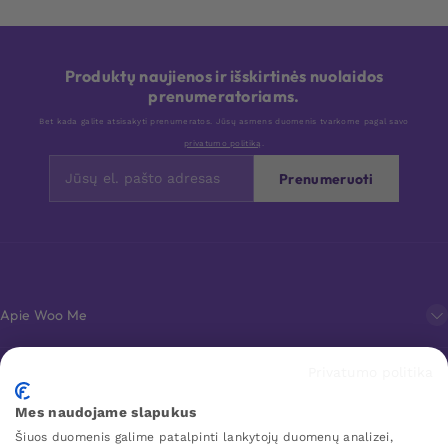
Produktų naujienos ir išskirtinės nuolaidos
prenumeratoriams.
Bet kada galite atsisakyti prenumeratos. Jūsų asmens duomenis tvarkome pagal savo
privatumo politiką
.
Prenumeruoti
Apie Woo Me
Privatumo politika
Klientų aptarnavimas
Mes naudojame slapukus
Šiuos duomenis galime patalpinti lankytojų duomenų analizei,
Mėgstamiausi