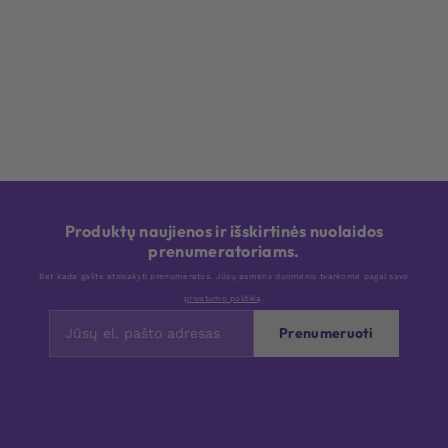
Produktų naujienos ir išskirtinės nuolaidos
prenumeratoriams.
Bet kada galite atsisakyti prenumeratos. Jūsų asmens duomenis tvarkome pagal savo
privatumo politiką
.
Prenumeruoti