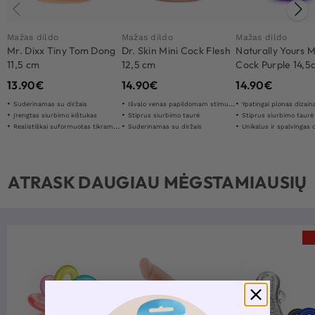
Mažas dildo
Mažas dildo
Mažas dildo
Mr. Dixx Tiny Tom Dong
Dr. Skin Mini Cock Flesh
Naturally Yours M
11,5 cm
12,5 cm
Cock Purple 14,5
13.90
€
14.90
€
14.90
€
Suderinamas su diržais
Išvalo venas papildomam stimuliavimui
Ypatingai plonas dizain
Įrengtas siurbimo kištukas
Stiprus siurbimo taurė
Stiprus siurbimo taurė
Realistiškai suformuotas tikram jausmui
Suderinamas su diržais
Unikalus ir spalvingas 
ATRASK DAUGIAU MĖGSTAMIAUSIŲ