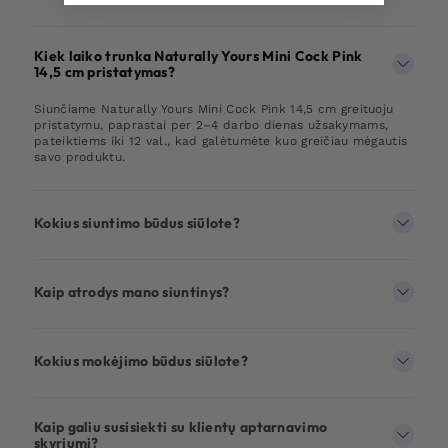
Kiek laiko trunka Naturally Yours Mini Cock Pink
14,5 cm pristatymas?
Siunčiame Naturally Yours Mini Cock Pink 14,5 cm greituoju
pristatymu, paprastai per 2–4 darbo dienas užsakymams,
pateiktiems iki 12 val., kad galėtumėte kuo greičiau mėgautis
savo produktu.
Kokius siuntimo būdus siūlote?
Kaip atrodys mano siuntinys?
Kokius mokėjimo būdus siūlote?
Kaip galiu susisiekti su klientų aptarnavimo
skyriumi?