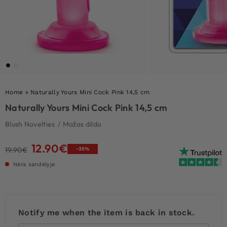
Home
»
Naturally Yours Mini Cock Pink 14,5 cm
Naturally Yours Mini Cock Pink 14,5 cm
Blush Novelties
/
Mažas dildo
12.90
€
Original
Current
19.90
€
-35%
price
price
Nėra sandėlyje
was:
is:
19.90€.
12.90€.
Notify me when the item is back in stock.