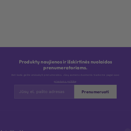
Produktų naujienos ir išskirtinės nuolaidos
prenumeratoriams.
Bet kada galite atsisakyti prenumeratos. Jūsų asmens duomenis tvarkome pagal savo
privatumo politiką
.
Prenumeruoti