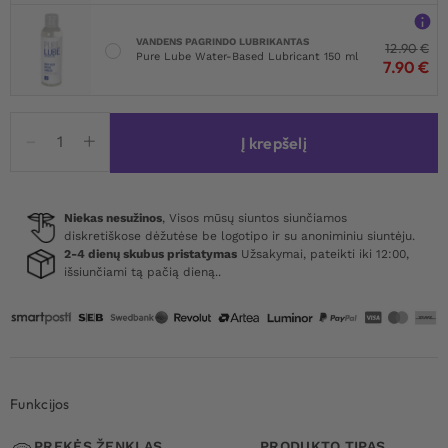
VANDENS PAGRINDO LUBRIKANTAS
12.90
€
Pure Lube Water-Based Lubricant 150 ml
7.90
€
produkto
Į krepšelį
kiekis:
Long
Sleeved
Bodysuit
Niekas nesužinos
, Visos mūsų siuntos siunčiamos
diskretiškose dėžutėse be logotipo ir su anoniminiu siuntėju.
With
2-4 dienų skubus pristatymas
Užsakymai, pateikti iki 12:00,
Snap
išsiunčiami tą pačią dieną..
Crotch
Funkcijos
PREKĖS ŽENKLAS
PRODUKTO TIPAS