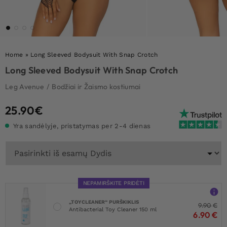
Home
»
Long Sleeved Bodysuit With Snap Crotch
Long Sleeved Bodysuit With Snap Crotch
Leg Avenue
/
Bodžiai ir Žaismo kostiumai
25.90
€
Yra sandėlyje, pristatymas per 2-4 dienas
NEPAMIRŠKITE PRIDĖTI
„TOYCLEANER“ PURŠKIKLIS
9.90
€
Antibacterial Toy Cleaner 150 ml
6.90
€