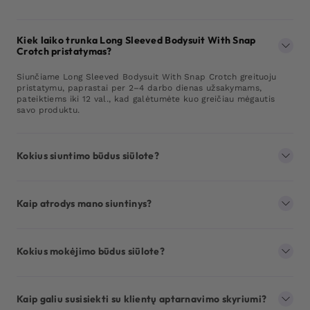
Kiek laiko trunka Long Sleeved Bodysuit With Snap
Crotch pristatymas?
Siunčiame Long Sleeved Bodysuit With Snap Crotch greituoju
pristatymu, paprastai per 2–4 darbo dienas užsakymams,
pateiktiems iki 12 val., kad galėtumėte kuo greičiau mėgautis
savo produktu.
Kokius siuntimo būdus siūlote?
Kaip atrodys mano siuntinys?
Kokius mokėjimo būdus siūlote?
Kaip galiu susisiekti su klientų aptarnavimo skyriumi?