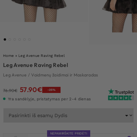
Home
»
Leg Avenue Raving Rebel
Leg Avenue Raving Rebel
Leg Avenue
/
Vaidmenų žaidimai ir Maskaradas
57.90
€
Original
Current
76.90
€
-25%
price
price
Yra sandėlyje, pristatymas per 2-4 dienas
was:
is:
76.90€.
57.90€.
NEPAMIRŠKITE PRIDĖTI