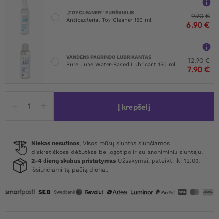
„TOYCLEANER“ PURŠKIKLIS
9.90
€
Antibacterial Toy Cleaner 150 ml
6.90
€
VANDENS PAGRINDO LUBRIKANTAS
12.90
€
Pure Lube Water-Based Lubricant 150 ml
7.90
€
produkto
Į krepšelį
kiekis:
Leg
Avenue
Raving
Niekas nesužinos
, Visos mūsų siuntos siunčiamos
diskretiškose dėžutėse be logotipo ir su anoniminiu siuntėju.
Rebel
2-4 dienų skubus pristatymas
Užsakymai, pateikti iki 12:00,
išsiunčiami tą pačią dieną..