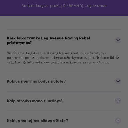
Rodyti daugiau prekių iš {BRAND} Leg Avenue
Kiek laiko trunka Leg Avenue Raving Rebel
pristatymas?
Siunčiame Leg Avenue Raving Rebel greituoju pristatymu,
paprastai per 2–4 darbo dienas užsakymams, pateiktiems iki 12
val., kad galėtumėte kuo greičiau mėgautis savo produktu.
Kokius siuntimo būdus siūlote?
Kaip atrodys mano siuntinys?
Kokius mokėjimo būdus siūlote?