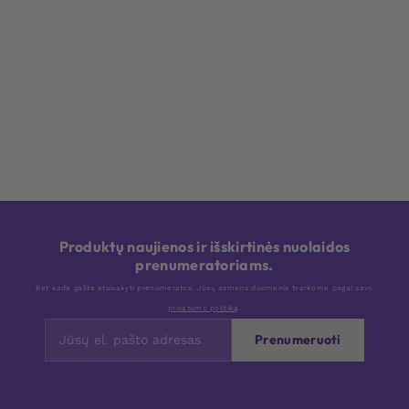
Produktų naujienos ir išskirtinės nuolaidos
prenumeratoriams.
Bet kada galite atsisakyti prenumeratos. Jūsų asmens duomenis tvarkome pagal savo
privatumo politiką
.
Prenumeruoti