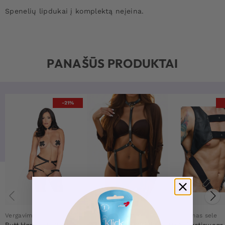
Spenelių lipdukai į komplektą neįeina.
PANAŠŪS PRODUKTAI
-21%
Vergavimas sele
Vergavimas sele
Vergavimas sele
Greta Vegan Leather