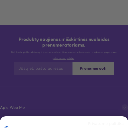
Produktų naujienos ir išskirtinės nuolaidos
prenumeratoriams.
Bet kada galite atsisakyti prenumeratos. Jūsų asmens duomenis tvarkome pagal savo
privatumo politiką
.
Prenumeruoti
Apie Woo Me
Privatumo politika
Klientų aptarnavimas