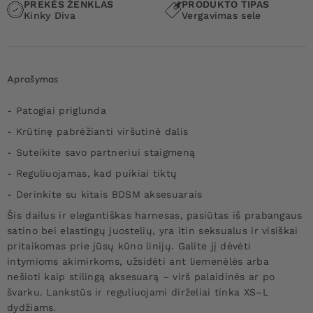
PREKĖS ŽENKLAS
PRODUKTO TIPAS
Kinky Diva
Vergavimas sele
Aprašymas
- Patogiai priglunda
- Krūtinę pabrėžianti viršutinė dalis
- Suteikite savo partneriui staigmeną
- Reguliuojamas, kad puikiai tiktų
- Derinkite su kitais BDSM aksesuarais
Šis dailus ir elegantiškas harnesas, pasiūtas iš prabangaus
satino bei elastingų juostelių, yra itin seksualus ir visiškai
pritaikomas prie jūsų kūno linijų. Galite jį dėvėti
intymioms akimirkoms, užsidėti ant liemenėlės arba
nešioti kaip stilingą aksesuarą – virš palaidinės ar po
švarku. Lankstūs ir reguliuojami dirželiai tinka XS–L
dydžiams.