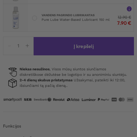
VANDENS PAGRINDO LUBRIKANTAS
12.90
€
Pure Lube Water-Based Lubricant 150 ml
7.90
€
produkto
Į krepšelį
kiekis:
Kinky
Diva
Open
Niekas nesužinos
, Visos mūsų siuntos siunčiamos
diskretiškose dėžutėse be logotipo ir su anoniminiu siuntėju.
Cup
2-4 dienų skubus pristatymas
Užsakymai, pateikti iki 12:00,
Bra
išsiunčiami tą pačią dieną..
Deluxe
XS-
L
Funkcijos