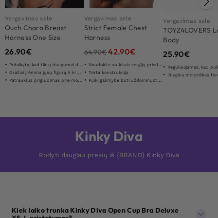
Vergavimas sele
Vergavimas sele
Vergavimas sele
Ouch Chara Breast
Strict Female Chest
TOYZ4LOVERS L
Harness One Size
Harness
Body
26.90
€
42.90
€
64.90
€
25.90
€
Pritaikyta, kad tiktų daugumai dydžių
Naudokite su kitais vergijų priedais
Reguliuojamas, kad puik
Gražiai įrėmina jųsų figurą ir krūtinę
Tvirta konstrukcija
Išlygina moteriškas fo
Patrauklus prigludimas prie moters kūno
Puiki galimybė būti uždominuotam/ai
Kinky Diva
Rodyti daugiau prekių iš {BRAND} Kinky Diva
Kiek laiko trunka Kinky Diva Open Cup Bra Deluxe
XS-L pristatymas?