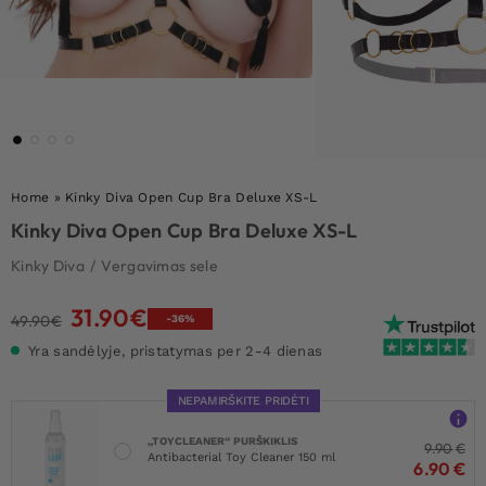
Home
»
Kinky Diva Open Cup Bra Deluxe XS-L
Kinky Diva Open Cup Bra Deluxe XS-L
Kinky Diva
/
Vergavimas sele
31.90
€
Original
Current
49.90
€
-36%
price
price
Yra sandėlyje, pristatymas per 2-4 dienas
was:
is:
49.90€.
31.90€.
NEPAMIRŠKITE PRIDĖTI
„TOYCLEANER“ PURŠKIKLIS
9.90
€
Antibacterial Toy Cleaner 150 ml
6.90
€