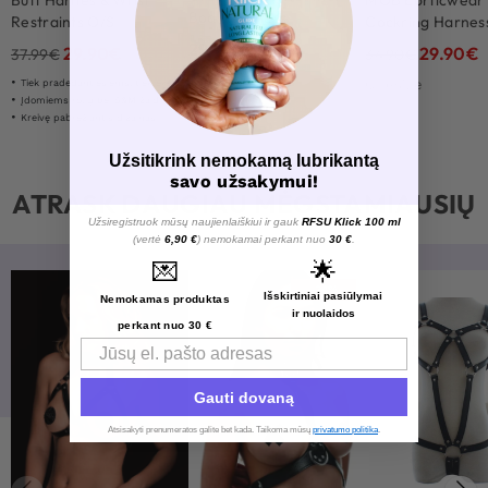
Butt Harnes & Wrist
MOB Eorticwear
Body Harness
Restraints O/S
Cockring Harnes
29.90
€
29.90
€
29.90
€
37.99
€
34.90
€
Onesize
Tiek pradedantiesiems, tiek ekspertams
Įdomiems rolių bei S&M žaidimams
Kreivę pabrėžiantis dizainas
Užsitikrink nemokamą lubrikantą
savo užsakymui!
ATRASK DAUGIAU MĖGSTAMIAUSIŲ
Užsiregistruok mūsų naujienlaiškiui ir gauk
RFSU Klick 100 ml
(vertė
6,90 €
) nemokamai perkant nuo
30 €
.
💌
🌟
-34%
Išskirtiniai pasiūlymai
Nemokamas produktas
ir nuolaidos
perkant nuo 30 €
Email
Gauti dovaną
Atsisakyti prenumeratos galite bet kada. Taikoma mūsų
privatumo politika
.​