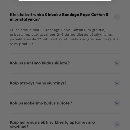
Kiek laiko trunka Kinbaku Bondage Rope Cotton 5
m pristatymas?
Siunčiame Kinbaku Bondage Rope Cotton 5 m greituoju
pristatymu, paprastai per 2–4 darbo dienas užsakymams,
pateiktiems iki 12 val., kad galėtumėte kuo greičiau mėgautis
savo produktu.
Kokius siuntimo būdus siūlote?
Kaip atrodys mano siuntinys?
Kokius mokėjimo būdus siūlote?
Kaip galiu susisiekti su klientų aptarnavimo
skyriumi?