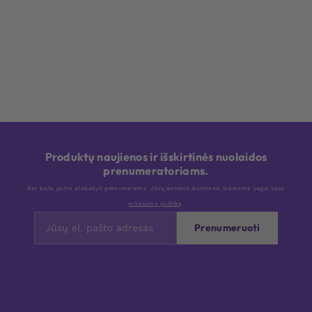
Produktų naujienos ir išskirtinės nuolaidos
prenumeratoriams.
Bet kada galite atsisakyti prenumeratos. Jūsų asmens duomenis tvarkome pagal savo
privatumo politiką
.
Prenumeruoti