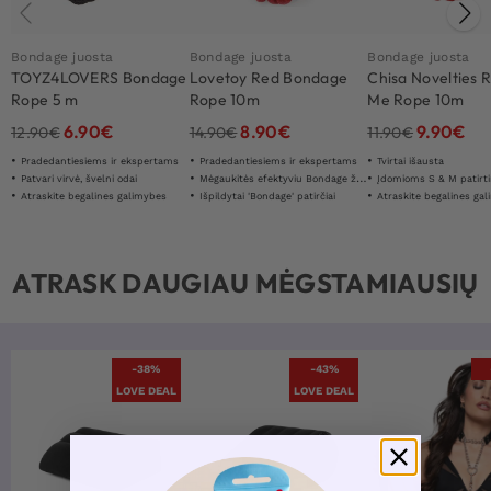
Bondage juosta
Bondage juosta
Bondage juosta
TOYZ4LOVERS Bondage
Lovetoy Red Bondage
Chisa Novelties 
Rope 5 m
Rope 10m
Me Rope 10m
6.90
€
8.90
€
9.90
€
12.90
€
14.90
€
11.90
€
Pradedantiesiems ir ekspertams
Pradedantiesiems ir ekspertams
Tvirtai išausta
Patvari virvė, švelni odai
Mėgaukitės efektyviu Bondage žaidimu
Įdomioms S & M patirt
Atraskite begalines galimybes
Išpildytai 'Bondage' patirčiai
Atraskite begalines ga
ATRASK DAUGIAU MĖGSTAMIAUSIŲ
-38%
-43%
LOVE DEAL
LOVE DEAL