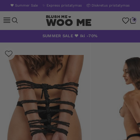
❤️ Summer Sale
✨ Express pristatymas
📦 Diskretus pristatymas
Woo Me
0
Skip
SUMMER SALE ❤️ Iki -70%
to
content