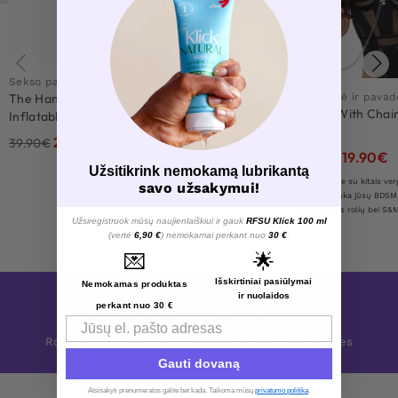
Love Deal
Love Deal
Sekso pagalvė
Sekso pagalvė
Apykaklė ir pavad
The Handlebar
The Droplet Inflatable
Collar With Chain
Inflatable Pillow
Pillow
24.90
€
19.90
€
39.90
€
34.90
€
19.90
€
29.90
€
Užsitikrink nemokamą lubrikantą
Naudokite su kitais vergij
savo užsakymui!
Puikiai tinka jūsų BDSM 
Įdomiems rolių bei S&M 
Užsiregistruok mūsų naujienlaiškiui ir gauk
RFSU Klick 100 ml
(vertė
6,90 €
) nemokamai perkant nuo
30 €
.
💌
🌟
Išskirtiniai pasiūlymai
Nemokamas produktas
ir nuolaidos
Bedroom Fantasies
perkant nuo 30 €
Email
Rodyti daugiau prekių iš {BRAND} Bedroom Fantasies
Gauti dovaną
Atsisakyti prenumeratos galite bet kada. Taikoma mūsų
privatumo politika
.​