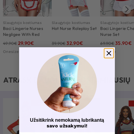
Slaugytojo kostiumas
Slaugytojo kostiumas
Slaugytojo kostiu
Baci Lingerie Nurses
Hot Nurse Roleplay Set
Baci Lingerie Ch
Negligee With Red
Nurse Set
Details And Hat
29.90
€
32.90
€
35.90
€
49.90
€
39.90
€
69.90
€
Onesize
S/M, L/XL
Onesize
ATRASK DAUGIAU MĖGSTAMIAUSIŲ
-24%
Užsitikrink nemokamą lubrikantą
savo užsakymui!