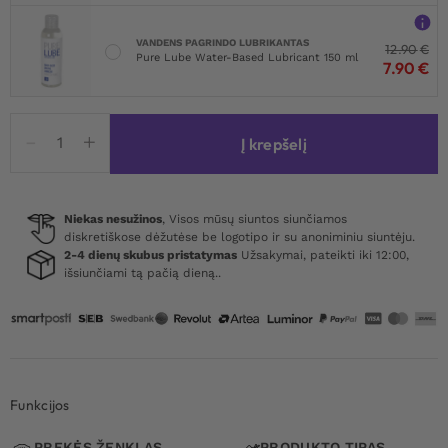
VANDENS PAGRINDO LUBRIKANTAS
12.90
€
Pure Lube Water-Based Lubricant 150 ml
7.90
€
produkto
Į krepšelį
kiekis:
Hospital
Heartbreaker
Catsuit
Niekas nesužinos
, Visos mūsų siuntos siunčiamos
diskretiškose dėžutėse be logotipo ir su anoniminiu siuntėju.
Red
2-4 dienų skubus pristatymas
Užsakymai, pateikti iki 12:00,
išsiunčiami tą pačią dieną..
Funkcijos
PREKĖS ŽENKLAS
PRODUKTO TIPAS