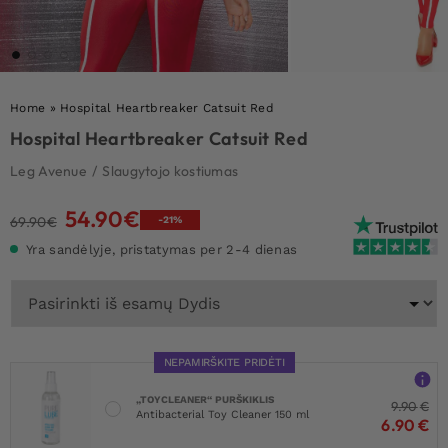
Home
»
Hospital Heartbreaker Catsuit Red
Hospital Heartbreaker Catsuit Red
Leg Avenue
/
Slaugytojo kostiumas
54.90
€
Original
Current
69.90
€
-21%
price
price
Yra sandėlyje, pristatymas per 2-4 dienas
was:
is:
69.90€.
54.90€.
NEPAMIRŠKITE PRIDĖTI
„TOYCLEANER“ PURŠKIKLIS
9.90
€
Antibacterial Toy Cleaner 150 ml
6.90
€