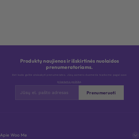
Produktų naujienos ir išskirtinės nuolaidos
prenumeratoriams.
Bet kada galite atsisakyti prenumeratos. Jūsų asmens duomenis tvarkome pagal savo
privatumo politiką
.
Prenumeruoti
Apie Woo Me