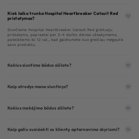
Kiek laiko trunka Hospital Heartbreaker Catsuit Red
pristatymas?
Siunčiame Hospital Heartbreaker Catsuit Red greituoju
pristatymu, paprastai per 2–4 darbo dienas užsakymams,
pateiktiems iki 12 val., kad galėtumėte kuo greičiau mėgautis
savo produktu.
Kokius siuntimo būdus siūlote?
Kaip atrodys mano siuntinys?
Kokius mokėjimo būdus siūlote?
Kaip galiu susisiekti su klientų aptarnavimo skyriumi?