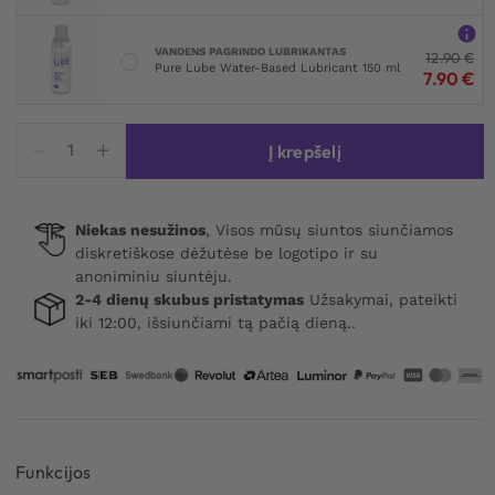
VANDENS PAGRINDO LUBRIKANTAS
12.90
€
Pure Lube Water-Based Lubricant 150 ml
7.90
€
produkto
Į krepšelį
kiekis:
Hidden
Desire
Niekas nesužinos
, Visos mūsų siuntos siunčiamos
Lovers
diskretiškose dėžutėse be logotipo ir su
Swing
anoniminiu siuntėju.
With
2-4 dienų skubus pristatymas
Užsakymai, pateikti
Stand
iki 12:00, išsiunčiami tą pačią dieną..
Funkcijos