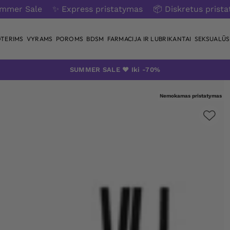
ummer Sale
✨ Express pristatymas
📦 Diskretus prist
TERIMS
VYRAMS
POROMS
BDSM
FARMACIJA IR LUBRIKANTAI
SEKSUALŪS 
SUMMER SALE ❤️ Iki -70%
Nemokamas pristatymas