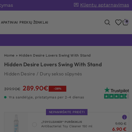
💌
Klientų aptarnavimas
atymas
0
APATINIAI
PREKIŲ ŽENKLAI
Home
»
Hidden Desire Lovers Swing With Stand
Hidden Desire Lovers Swing With Stand
Hidden Desire
/
Durų sekso sūpynės
289.90
€
Original
Current
399.90
€
-28%
price
price
Yra sandėlyje, pristatymas per 2-4 dienas
was:
is:
399.90€.
289.90€.
NEPAMIRŠKITE PRIDĖTI
„TOYCLEANER“ PURŠKIKLIS
9.90
€
Antibacterial Toy Cleaner 150 ml
6.90
€