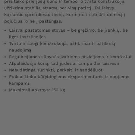
prisitaiko prie jūsų kūno ir tempo, o tvirta konstrukcija
užtikrina stabilią atramą per visą patirtį. Tai laisvę
kuriantis sprendimas tiems, kurie nori sutelkti dėmesį į
pojūčius, o ne į pastangas.
Laisvai pastatomas stovas – be gręžimo, be įrankių, be
ilgos instaliacijos
Tvirta ir saugi konstrukcija, užtikrinanti patikimą
naudojimą
Reguliuojamos sūpynės įvairioms pozicijoms ir komfortui
Atpalaiduoja kūną, tad judesiai tampa dar laisvesni
Nesudėtinga surinkti, perkelti ir sandėliuoti
Puikiai tinka kūrybingiems eksperimentams ir naujiems
kampams
Maksimali apkrova: 150 kg