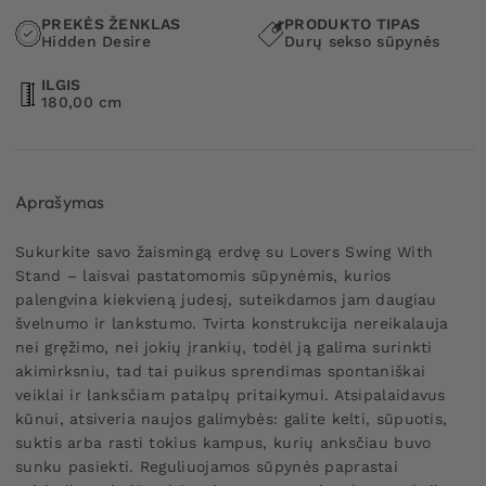
PREKĖS ŽENKLAS
PRODUKTO TIPAS
Hidden Desire
Durų sekso sūpynės
ILGIS
180,00 cm
Aprašymas
Sukurkite savo žaismingą erdvę su Lovers Swing With
Stand – laisvai pastatomomis sūpynėmis, kurios
palengvina kiekvieną judesį, suteikdamos jam daugiau
švelnumo ir lankstumo. Tvirta konstrukcija nereikalauja
nei gręžimo, nei jokių įrankių, todėl ją galima surinkti
akimirksniu, tad tai puikus sprendimas spontaniškai
veiklai ir lanksčiam patalpų pritaikymui. Atsipalaidavus
kūnui, atsiveria naujos galimybės: galite kelti, sūpuotis,
suktis arba rasti tokius kampus, kurių anksčiau buvo
sunku pasiekti. Reguliuojamos sūpynės paprastai