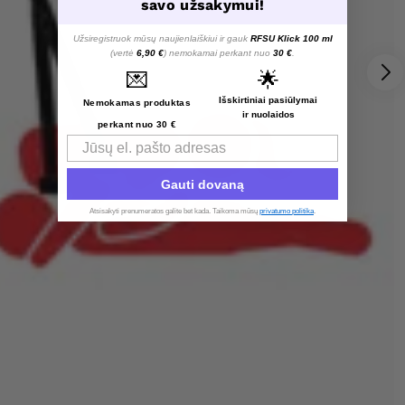
savo užsakymui!
Užsiregistruok mūsų naujienlaiškiui ir gauk
RFSU Klick 100 ml
(vertė
6,90 €
) nemokamai perkant nuo
30 €
.
💌
🌟
Išskirtiniai pasiūlymai
Nemokamas produktas
ir nuolaidos
perkant nuo 30 €
Email
Gauti dovaną
Atsisakyti prenumeratos galite bet kada. Taikoma mūsų
privatumo politika
.​