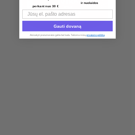
ir nuolaidos
perkant nuo 30 €
Email
Gauti dovaną
Atsisakyti prenumeratos galite bet kada. Taikoma mūsų
privatumo politika
.​