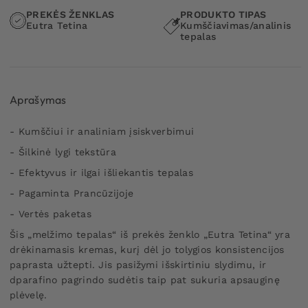
PREKĖS ŽENKLAS
PRODUKTO TIPAS
Eutra Tetina
Kumščiavimas/analinis
tepalas
Aprašymas
- Kumščiui ir analiniam įsiskverbimui
- Šilkinė lygi tekstūra
- Efektyvus ir ilgai išliekantis tepalas
- Pagaminta Prancūzijoje
- Vertės paketas
Šis „melžimo tepalas“ iš prekės ženklo „Eutra Tetina“ yra
drėkinamasis kremas, kurį dėl jo tolygios konsistencijos
paprasta užtepti. Jis pasižymi išskirtiniu slydimu, ir
d
parafino pagrindo sudėtis
taip pat sukuria apsauginę
plėvelę.