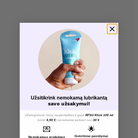
Užsitikrink nemokamą lubrikantą
savo užsakymui!
Užsiregistruok mūsų naujienlaiškiui ir gauk
RFSU Klick 100 ml
(vertė
6,90 €
) nemokamai perkant nuo
30 €
.
💌
🌟
Išskirtiniai pasiūlymai
Nemokamas produktas