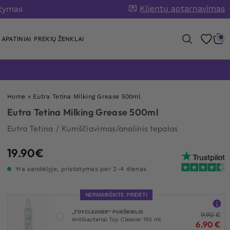
💌
Klientų aptarnavimas
atymas
0
APATINIAI
PREKIŲ ŽENKLAI
Home
»
Eutra Tetina Milking Grease 500ml
Eutra Tetina Milking Grease 500ml
Eutra Tetina
/
Kumščiavimas/analinis tepalas
19.90
€
Yra sandėlyje, pristatymas per 2-4 dienas
NEPAMIRŠKITE PRIDĖTI
„TOYCLEANER“ PURŠKIKLIS
9.90
€
Antibacterial Toy Cleaner 150 ml
6.90
€