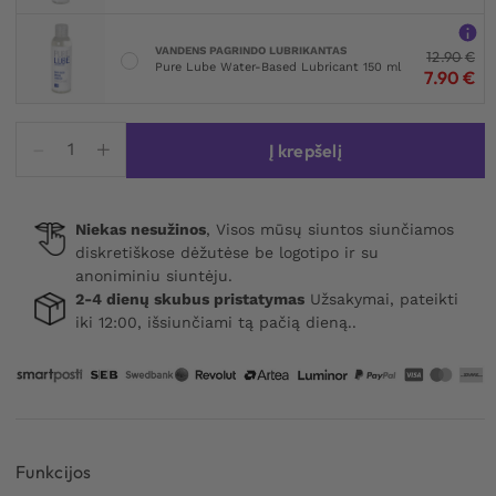
VANDENS PAGRINDO LUBRIKANTAS
12.90
€
Pure Lube Water-Based Lubricant 150 ml
7.90
€
produkto
Į krepšelį
kiekis:
Eutra
Tetina
Niekas nesužinos
, Visos mūsų siuntos siunčiamos
Milking
diskretiškose dėžutėse be logotipo ir su
Grease
anoniminiu siuntėju.
500ml
2-4 dienų skubus pristatymas
Užsakymai, pateikti
iki 12:00, išsiunčiami tą pačią dieną..
Funkcijos