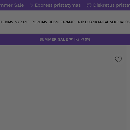
ummer Sale
✨ Express pristatymas
📦 Diskretus prist
TERIMS
VYRAMS
POROMS
BDSM
FARMACIJA IR LUBRIKANTAI
SEKSUALŪS 
SUMMER SALE ❤️ Iki -70%