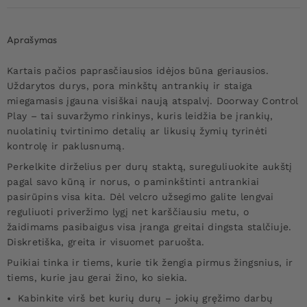
Aprašymas
Kartais pačios paprasčiausios idėjos būna geriausios.
Uždarytos durys, pora minkštų antrankių ir staiga
miegamasis įgauna visiškai naują atspalvį. Doorway Control
Play – tai suvaržymo rinkinys, kuris leidžia be įrankių,
nuolatinių tvirtinimo detalių ar likusių žymių tyrinėti
kontrolę ir paklusnumą.
Perkelkite dirželius per durų staktą, sureguliuokite aukštį
pagal savo kūną ir norus, o paminkštinti antrankiai
pasirūpins visa kita. Dėl velcro užsegimo galite lengvai
reguliuoti priveržimo lygį net karščiausiu metu, o
žaidimams pasibaigus visa įranga greitai dingsta stalčiuje.
Diskretiška, greita ir visuomet paruošta.
Puikiai tinka ir tiems, kurie tik žengia pirmus žingsnius, ir
tiems, kurie jau gerai žino, ko siekia.
Kabinkite virš bet kurių durų – jokių gręžimo darbų