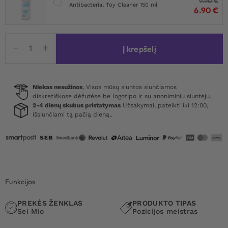
9.90
€
Antibacterial Toy Cleaner 150 ml
6.90
€
produkto
Į krepšelį
kiekis:
Doorway
Control
Play
Niekas nesužinos
, Visos mūsų siuntos siunčiamos
diskretiškose dėžutėse be logotipo ir su anoniminiu siuntėju.
Over-
2-4 dienų skubus pristatymas
Užsakymai, pateikti iki 12:00,
Door
išsiunčiami tą pačią dieną..
Cuffs
Funkcijos
PREKĖS ŽENKLAS
PRODUKTO TIPAS
Sei Mio
Pozicijos meistras