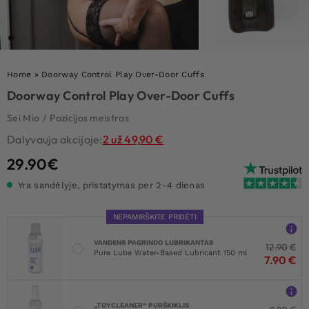
Home
»
Doorway Control Play Over-Door Cuffs
Doorway Control Play Over-Door Cuffs
Sei Mio
/
Pozicijos meistras
Dalyvauja akcijoje:
2 už 49,90 €
29.90
€
Yra sandėlyje, pristatymas per 2-4 dienas
NEPAMIRŠKITE PRIDĖTI
VANDENS PAGRINDO LUBRIKANTAS
12.90
€
Pure Lube Water-Based Lubricant 150 ml
7.90
€
„TOYCLEANER“ PURŠKIKLIS