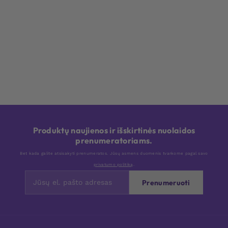
Produktų naujienos ir išskirtinės nuolaidos
prenumeratoriams.
Bet kada galite atsisakyti prenumeratos. Jūsų asmens duomenis tvarkome pagal savo
privatumo politiką
.
Prenumeruoti