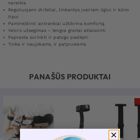
nereikia
Reguliuojami dirželiai, tinkantys įvairiam ūgiui ir kūno
tipui
Paminkštinti antrankiai užtikrina komfortą
Velcro užsegimas – lengva greitai atlaisvinti
Paprasta surinkti ir patogu paslėpti
Tinka ir naujokams, ir patyrusiems
PANAŠŪS PRODUKTAI