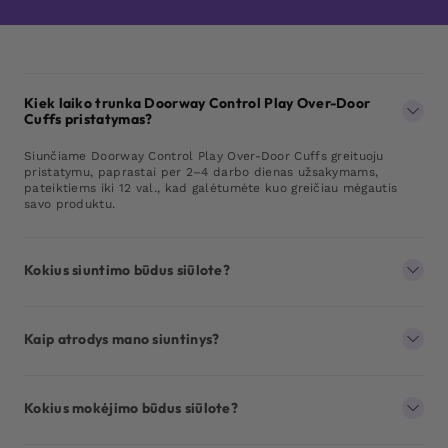
Kiek laiko trunka Doorway Control Play Over-Door
Cuffs pristatymas?
Siunčiame Doorway Control Play Over-Door Cuffs greituoju
pristatymu, paprastai per 2–4 darbo dienas užsakymams,
pateiktiems iki 12 val., kad galėtumėte kuo greičiau mėgautis
savo produktu.
Kokius siuntimo būdus siūlote?
Kaip atrodys mano siuntinys?
Kokius mokėjimo būdus siūlote?