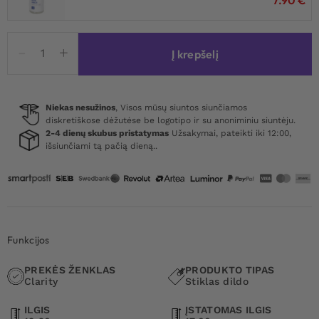
produkto
Į krepšelį
kiekis:
Clarity
Celestial
Purity
Niekas nesužinos
, Visos mūsų siuntos siunčiamos
diskretiškose dėžutėse be logotipo ir su anoniminiu siuntėju.
Glass
2-4 dienų skubus pristatymas
Užsakymai, pateikti iki 12:00,
Dildo
išsiunčiami tą pačią dieną..
Funkcijos
PREKĖS ŽENKLAS
PRODUKTO TIPAS
Clarity
Stiklas dildo
ILGIS
ĮSTATOMAS ILGIS