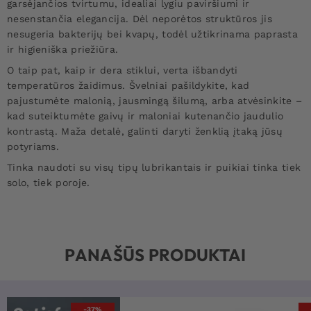
garsėjančios tvirtumu, idealiai lygiu paviršiumi ir
nesenstančia elegancija. Dėl neporėtos struktūros jis
nesugeria bakterijų bei kvapų, todėl užtikrinama paprasta
ir higieniška priežiūra.
O taip pat, kaip ir dera stiklui, verta išbandyti
temperatūros žaidimus. Švelniai pašildykite, kad
pajustumėte malonią, jausmingą šilumą, arba atvėsinkite –
kad suteiktumėte gaivų ir maloniai kutenančio jaudulio
kontrastą. Maža detalė, galinti daryti ženklią įtaką jūsų
potyriams.
Tinka naudoti su visų tipų lubrikantais ir puikiai tinka tiek
solo, tiek poroje.
PANAŠŪS PRODUKTAI
-37%