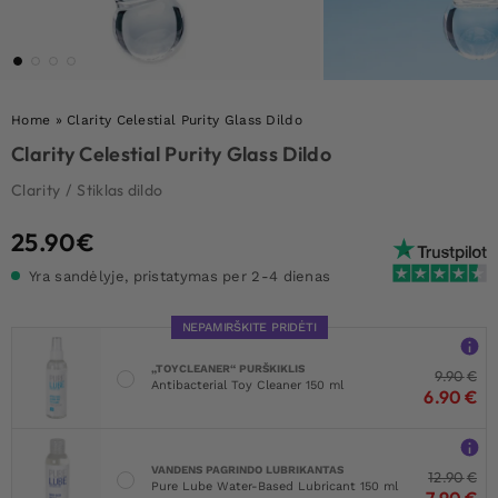
Home
»
Clarity Celestial Purity Glass Dildo
Clarity Celestial Purity Glass Dildo
Clarity
/
Stiklas dildo
25.90
€
Yra sandėlyje, pristatymas per 2-4 dienas
NEPAMIRŠKITE PRIDĖTI
„TOYCLEANER“ PURŠKIKLIS
9.90
€
Antibacterial Toy Cleaner 150 ml
6.90
€
VANDENS PAGRINDO LUBRIKANTAS
12.90
€
Pure Lube Water-Based Lubricant 150 ml
7.90
€