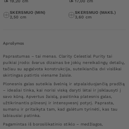
19,20 cm
17,00 cm
SKERSMUO (MIN)
SKERSMUO (MAKS.)
2,50 cm
3,60 cm
Aprašymas
Paprastumas – tai menas. Clarity Celestial Purity tai
puikiai įrodo: švarus dizainas be jokių nereikalingų detalių,
tačiau su apgalvota konstrukcija, suteikiančia dvi visiškai
skirtingas patirtis viename žaisle.
Plonesnis galas suteikia švelnią ir atpalaiduojančią pradžią
– idealiai tinka, kai norisi viską daryti lėtai ir įsiklausyti į
savo kūną. Apvertus žaislą, pasitinka platesnis galas,
užtikrinantis pilnesnį ir intensyvesnį potyrį. Paprasta,
sumanu ir pritaikyta tam, kad galėtum tyrinėti, kas tau
labiausiai patinka.
Pagamintas iš borosilikatinio stiklo – medžiagos,