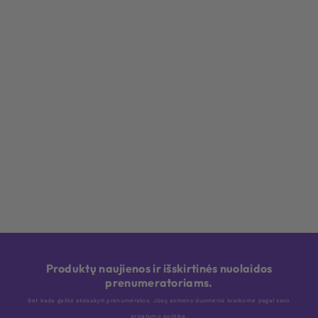
Produktų naujienos ir išskirtinės nuolaidos
prenumeratoriams.
Bet kada galite atsisakyti prenumeratos. Jūsų asmens duomenis tvarkome pagal savo
privatumo politiką
.