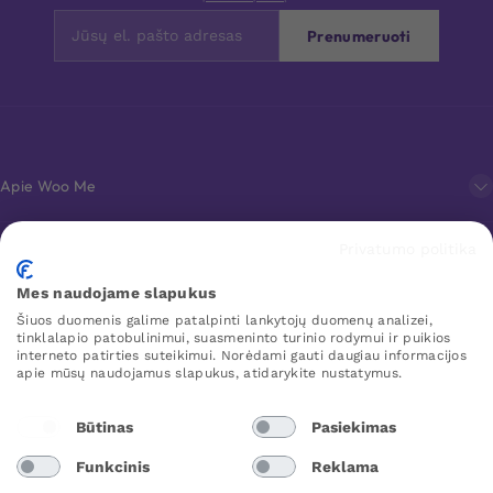
Prenumeruoti
Apie Woo Me
Privatumo politika
Klientų aptarnavimas
Mes naudojame slapukus
Šiuos duomenis galime patalpinti lankytojų duomenų analizei,
Mėgstamiausi
tinklalapio patobulinimui, suasmeninto turinio rodymui ir puikios
interneto patirties suteikimui. Norėdami gauti daugiau informacijos
apie mūsų naudojamus slapukus, atidarykite nustatymus.
WOO ME
Būtinas
Pasiekimas
Funkcinis
Reklama
Lithuania