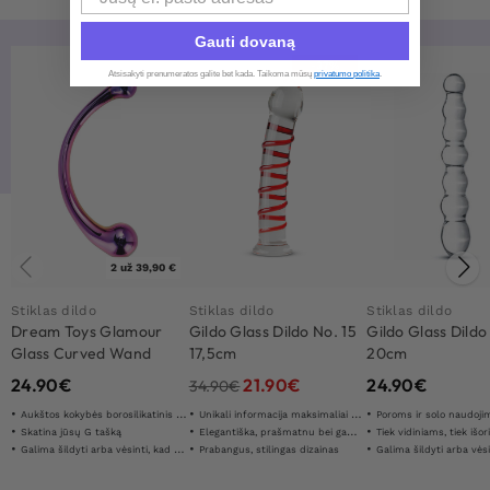
Gauti dovaną
-37%
Atsisakyti prenumeratos galite bet kada. Taikoma mūsų
privatumo politika
.​
2 už 39,90 €
Stiklas dildo
Stiklas dildo
Stiklas dildo
Dream Toys Glamour
Gildo Glass Dildo No. 15
Gildo Glass Dildo
Glass Curved Wand
17,5cm
20cm
24.90
€
21.90
€
24.90
€
34.90
€
Aukštos kokybės borosilikatinis stiklas
Unikali informacija maksimaliai padidina jūsų stimulą
Poroms ir solo naudoji
Skatina jūsų G tašką
Elegantiška, prašmatnu bei gaminta rankomis
Tiek vidiniams, tiek išoriniams
Galima šildyti arba vėsinti, kad būtų galima žaisti su temperatūra
Prabangus, stilingas dizainas
Galima šildyti arba vėsinti, kad būtų galima žai