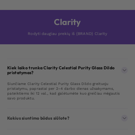
Clarity
Rodyti daugiau prekių iš {BRAND} Clarity
Kiek laiko trunka Clarity Celestial Purity Glass Dildo
pristatymas?
Siunčiame Clarity Celestial Purity Glass Dildo greituoju
pristatymu, paprastai per 2–4 darbo dienas užsakymams,
pateiktiems iki 12 val., kad galėtumėte kuo greičiau mėgautis
savo produktu.
Kokius siuntimo būdus siūlote?