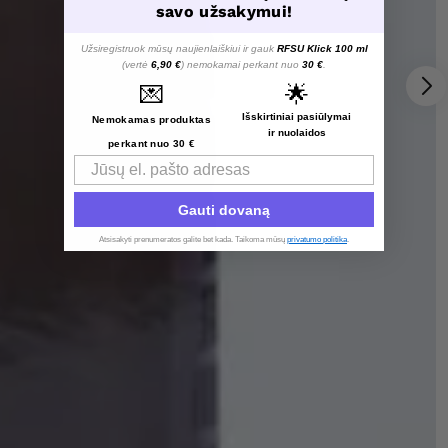
savo užsakymui!
Užsiregistruok mūsų naujienlaiškiui ir gauk
RFSU Klick 100 ml
(vertė
6,90 €
) nemokamai perkant nuo
30 €
.
💌
🌟
Išskirtiniai pasiūlymai
Nemokamas produktas
ir nuolaidos
perkant nuo 30 €
Email
Gauti dovaną
Atsisakyti prenumeratos galite bet kada. Taikoma mūsų
privatumo politika
.​