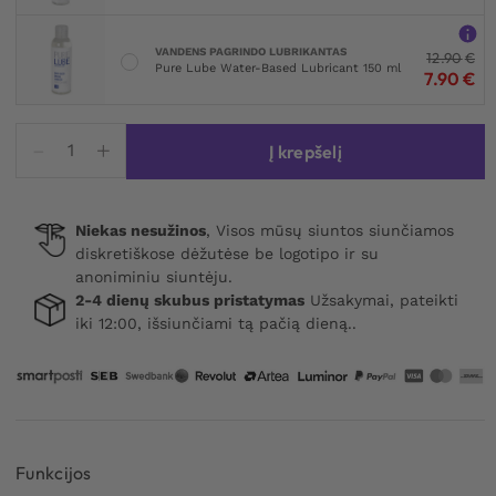
VANDENS PAGRINDO LUBRIKANTAS
12.90
€
Pure Lube Water-Based Lubricant 150 ml
7.90
€
produkto
Į krepšelį
kiekis:
Beginner
Penis
Niekas nesužinos
, Visos mūsų siuntos siunčiamos
Pump
diskretiškose dėžutėse be logotipo ir su
Dark
anoniminiu siuntėju.
2-4 dienų skubus pristatymas
Užsakymai, pateikti
iki 12:00, išsiunčiami tą pačią dieną..
Funkcijos