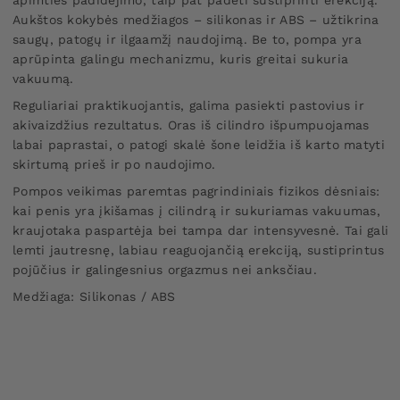
apimties padidėjimo, taip pat padėti sustiprinti erekciją.
Aukštos kokybės medžiagos – silikonas ir ABS – užtikrina
saugų, patogų ir ilgaamžį naudojimą. Be to, pompa yra
aprūpinta galingu mechanizmu, kuris greitai sukuria
vakuumą.
Reguliariai praktikuojantis, galima pasiekti pastovius ir
akivaizdžius rezultatus. Oras iš cilindro išpumpuojamas
labai paprastai, o patogi skalė šone leidžia iš karto matyti
skirtumą prieš ir po naudojimo.
Pompos veikimas paremtas pagrindiniais fizikos dėsniais:
kai penis yra įkišamas į cilindrą ir sukuriamas vakuumas,
kraujotaka paspartėja bei tampa dar intensyvesnė. Tai gali
lemti jautresnę, labiau reaguojančią erekciją, sustiprintus
pojūčius ir galingesnius orgazmus nei anksčiau.
Medžiaga: Silikonas / ABS