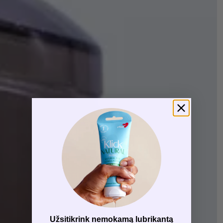
Užsitikrink nemokamą lubrikantą