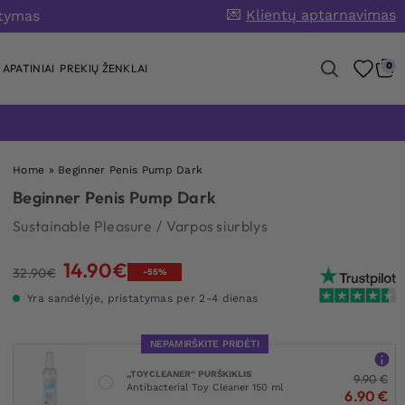
💌
Klientų aptarnavimas
atymas
0
APATINIAI
PREKIŲ ŽENKLAI
Home
»
Beginner Penis Pump Dark
Beginner Penis Pump Dark
Sustainable Pleasure
/
Varpos siurblys
14.90
€
Original
Current
32.90
€
-55%
price
price
Yra sandėlyje, pristatymas per 2-4 dienas
was:
is:
32.90€.
14.90€.
NEPAMIRŠKITE PRIDĖTI
„TOYCLEANER“ PURŠKIKLIS
9.90
€
Antibacterial Toy Cleaner 150 ml
6.90
€