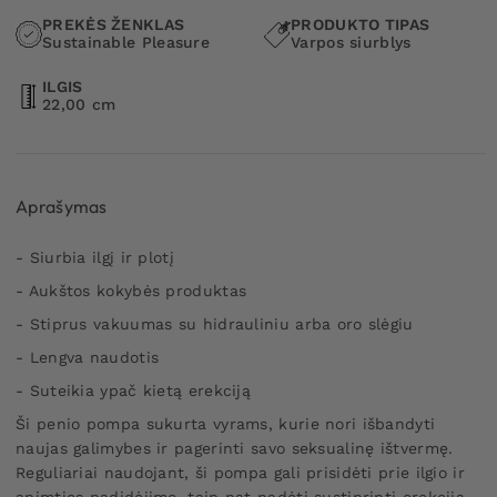
PREKĖS ŽENKLAS
PRODUKTO TIPAS
Sustainable Pleasure
Varpos siurblys
ILGIS
22,00 cm
Aprašymas
- Siurbia ilgį ir plotį
- Aukštos kokybės produktas
- Stiprus vakuumas su hidrauliniu arba oro slėgiu
- Lengva naudotis
- Suteikia ypač kietą erekciją
Ši penio pompa sukurta vyrams, kurie nori išbandyti
naujas galimybes ir pagerinti savo seksualinę ištvermę.
Reguliariai naudojant, ši pompa gali prisidėti prie ilgio ir