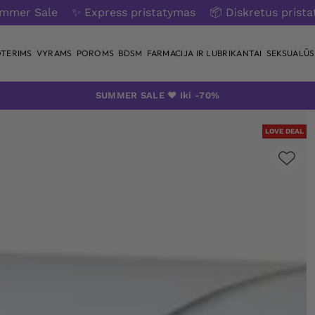
ummer Sale
✨ Express pristatymas
📦 Diskretus prist
TERIMS
VYRAMS
POROMS
BDSM
FARMACIJA IR LUBRIKANTAI
SEKSUALŪS 
SUMMER SALE ❤️ Iki -70%
LOVE DEAL