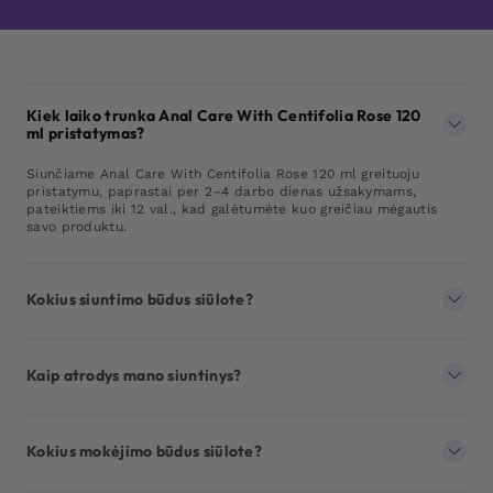
Kiek laiko trunka Anal Care With Centifolia Rose 120
ml pristatymas?
Siunčiame Anal Care With Centifolia Rose 120 ml greituoju
pristatymu, paprastai per 2–4 darbo dienas užsakymams,
pateiktiems iki 12 val., kad galėtumėte kuo greičiau mėgautis
savo produktu.
Kokius siuntimo būdus siūlote?
Kaip atrodys mano siuntinys?
Kokius mokėjimo būdus siūlote?