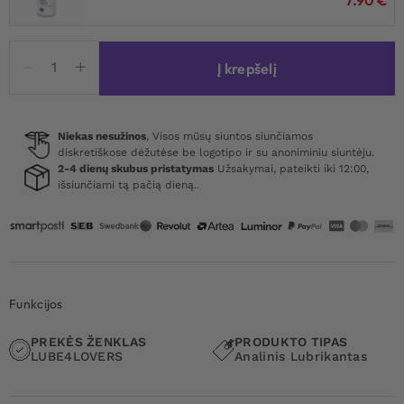
produkto
Į krepšelį
kiekis:
Anal
Care
With
Niekas nesužinos
, Visos mūsų siuntos siunčiamos
diskretiškose dėžutėse be logotipo ir su anoniminiu siuntėju.
Centifolia
2-4 dienų skubus pristatymas
Užsakymai, pateikti iki 12:00,
Rose
išsiunčiami tą pačią dieną..
120
ml
Funkcijos
PREKĖS ŽENKLAS
PRODUKTO TIPAS
LUBE4LOVERS
Analinis Lubrikantas