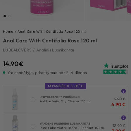
Home
»
Anal Care With Centifolia Rose 120 ml
Anal Care With Centifolia Rose 120 ml
LUBE4LOVERS
/
Analinis Lubrikantas
14.90
€
Yra sandėlyje, pristatymas per 2-4 dienas
NEPAMIRŠKITE PRIDĖTI
„TOYCLEANER“ PURŠKIKLIS
9.90
€
Antibacterial Toy Cleaner 150 ml
6.90
€
VANDENS PAGRINDO LUBRIKANTAS
12.90
€
Pure Lube Water-Based Lubricant 150 ml
7.90
€