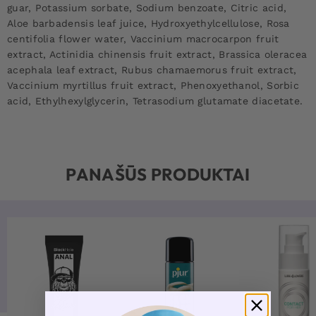
guar, Potassium sorbate, Sodium benzoate, Citric acid,
Aloe barbadensis leaf juice, Hydroxyethylcellulose, Rosa
centifolia flower water, Vaccinium macrocarpon fruit
extract, Actinidia chinensis fruit extract, Brassica oleracea
acephala leaf extract, Rubus chamaemorus fruit extract,
Vaccinium myrtillus fruit extract, Phenoxyethanol, Sorbic
acid, Ethylhexylglycerin, Tetrasodium glutamate diacetate.
PANAŠŪS PRODUKTAI