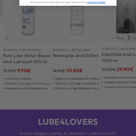
Atsisakyti prenumeratos galite bet kada. Taikoma mūsų
privatumo politika
.​
Analinis Lubrikant
Analinis Lubrikantas
Analinis Lubrikantas
EasyGlide Anal L
Pure Lube Water-Based
Waterglide Anal 300ml
1000 ml
Anal Lubricant 300 ml
29.90
€
39.90
€
9.90
€
10.90
€
19.90
€
14.90
€
Specialiai sukurtas analin
Vandeninis tepalas
Pagaminta Vokietijoje bei aukštos kokybės
Suteikia optimalų minkštą ir dr
Švelnus ir turi ilgą stumdomą poveikį
Švelnus ir turi ilgą stumdomą poveikį
Lankstus siurblio butel
Palengvina analinį įsiskverbimą
Efektyvus ir ilgai išliekantis tepalas
LUBE4LOVERS
Rodyti daugiau prekių iš {BRAND} LUBE4LOVERS