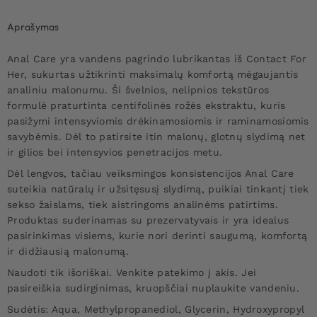
Aprašymas
Anal Care yra vandens pagrindo lubrikantas iš Contact For
Her, sukurtas užtikrinti maksimalų komfortą mėgaujantis
analiniu malonumu. Ši švelnios, nelipnios tekstūros
formulė praturtinta centifolinės rožės ekstraktu, kuris
pasižymi intensyviomis drėkinamosiomis ir raminamosiomis
savybėmis. Dėl to patirsite itin malonų, glotnų slydimą net
ir gilios bei intensyvios penetracijos metu.
Dėl lengvos, tačiau veiksmingos konsistencijos Anal Care
suteikia natūralų ir užsitęsusį slydimą, puikiai tinkantį tiek
sekso žaislams, tiek aistringoms analinėms patirtims.
Produktas suderinamas su prezervatyvais ir yra idealus
pasirinkimas visiems, kurie nori derinti saugumą, komfortą
ir didžiausią malonumą.
Naudoti tik išoriškai. Venkite patekimo į akis. Jei
pasireiškia sudirginimas, kruopščiai nuplaukite vandeniu.
Sudėtis:
Aqua, Methylpropanediol, Glycerin, Hydroxypropyl