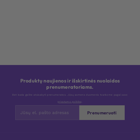
Produktų naujienos ir išskirtinės nuolaidos
prenumeratoriams.
Bet kada galite atsisakyti prenumeratos. Jūsų asmens duomenis tvarkome pagal savo
privatumo politiką
.
Prenumeruoti