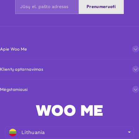
Prenumeruoti
Apie Woo Me
Klientų aptarnavimas
Mėgstamiausi
WOO ME
Lithuania