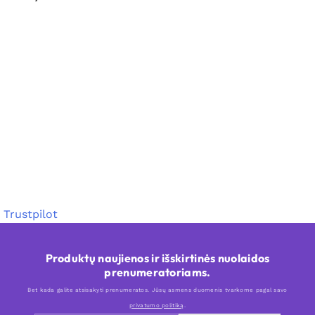
Trustpilot
Produktų naujienos ir išskirtinės nuolaidos
prenumeratoriams.
Bet kada galite atsisakyti prenumeratos. Jūsų asmens duomenis tvarkome pagal savo
privatumo politiką
.