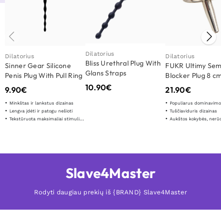
Dilatorius
Dilatorius
Dilatorius
Bliss Urethral Plug With
Sinner Gear Silicone
FUKR Ultimy Se
Glans Straps
Penis Plug With Pull Ring
Blocker Plug 8 c
10.90
€
9.90
€
21.90
€
Minkštas ir lankstus dizainas
Populiarus dominavimo 
Lengva įdėti ir patogu nešioti
Tuščiaviduris dizainas
Tekstūruota maksimaliai stimuliuojant
Aukštos kokybės, nerūdijant
Slave4Master
Rodyti daugiau prekių iš {BRAND} Slave4Master