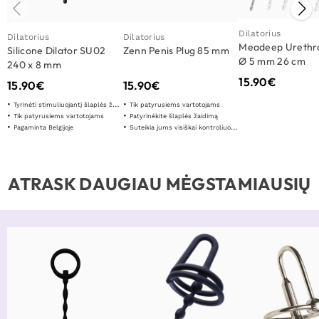
Dilatorius
Dilatorius
Dilatorius
Meadeep Urethr
Silicone Dilator SU02
Zenn Penis Plug 85 mm
Ø 5 mm 26 cm
240 x 8 mm
15.90
€
15.90
€
15.90
€
Tyrinėti stimuliuojantį šlaplės žaidimą
Tik patyrusiems vartotojams
Tik patyrusiems vartotojams
Patyrinėkite šlaplės žaidimą
Pagaminta Belgijoje
Suteikia jums visiškai kontroliuojamą malonumą
ATRASK DAUGIAU MĖGSTAMIAUSIŲ